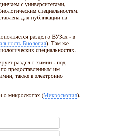
дничаем с университетами,
биологическим специальностям.
ставлена для публикации на
пополняется раздел о ВУЗах - в
альность Биология
). Там же
иологических специальностях.
рует раздел о химии - под
 по предоставленным им
химии, также в электронно
и о микроскопах (
Микроскопия
).