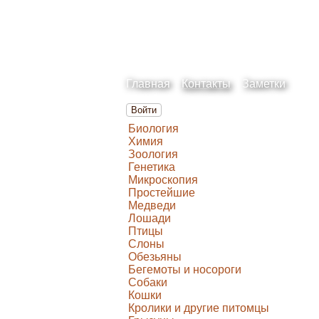
Главная
Контакты
Заметки
Войти
Биология
Химия
Зоология
Генетика
Микроскопия
Простейшие
Медведи
Лошади
Птицы
Слоны
Обезьяны
Бегемоты и носороги
Собаки
Кошки
Кролики и другие питомцы