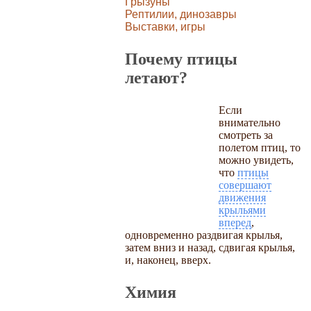
Грызуны
Рептилии, динозавры
Выставки, игры
Почему птицы
летают?
Если
внимательно
смотреть за
полетом птиц, то
можно увидеть,
что
птицы
совершают
движения
крыльями
вперед
,
одновременно раздвигая крылья,
затем вниз и назад, сдвигая крылья,
и, наконец, вверх.
Химия