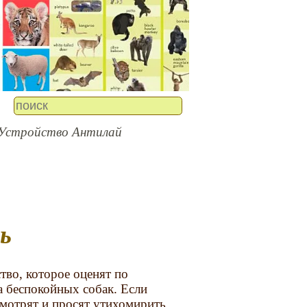
 Устройство Антилай
ь
тво, которое оценят по
а беспокойных собак. Если
 смотрят и просят утихомирить