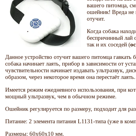
вашего питомца, см
ошейник! Вреда не п
отучит.
Когда собака находи
беспричинный лай о
так и их соседей (
о
Данное устройство отучит вашего питомца гавкать б
собака начинает лаять, прибор в зависимости от уст
чувствительности начинает издавать ультразвук, ди
образом, через некоторое время она перестаёт лаять.
Имеется режим ежедневного использования, при кот
мощный ультразвук, чем в обычном режиме.
Ошейник регулируется по размеру, подходит для ра
Питание: 2 элемента питания L1131-типа (уже в комп
Размеры: 60х60х10 мм.