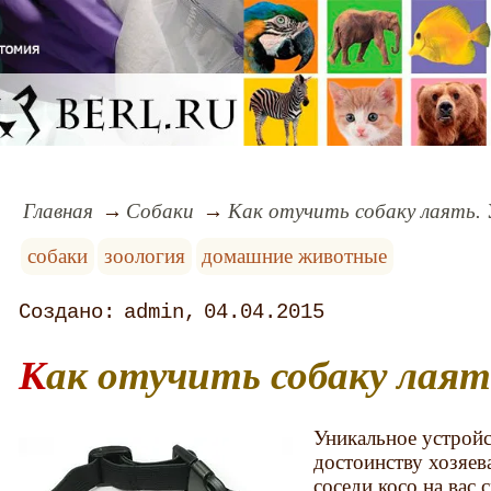
Главная
Собаки
Как отучить собаку лаять.
собаки
зоология
домашние животные
admin
04.04.2015
Как отучить собаку лаят
Уникальное устройс
достоинству хозяев
соседи косо на вас