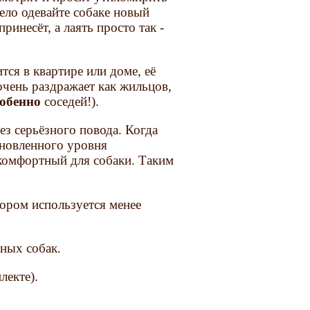
ело одевайте собаке новый
ринесёт, а лаять просто так -
тся в квартире или доме, её
чень раздражает как жильцов,
собенно
соседей!).
ез серьёзного повода. Когда
ановленного уровня
скомфортный для собаки. Таким
ором используется менее
зных собак.
лекте).