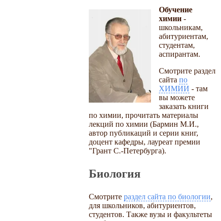
Обучение
химии
-
школьникам,
абитуриентам,
студентам,
аспирантам.
Смотрите раздел
сайта
по
ХИМИИ
- там
вы можете
заказать книги
по химии, прочитать материалы
лекций по химии (Бармин М.И.,
автор публикаций и серии книг,
доцент кафедры, лауреат премии
"Грант С.-Петербурга).
Биология
Смотрите
раздел сайта по биологии
,
для школьников, абитуриентов,
студентов. Также вузы и факультеты