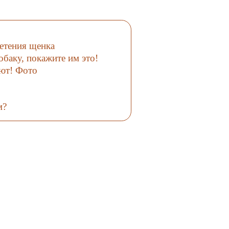
етения щенка
обаку, покажите им это!
ают! Фото
м?