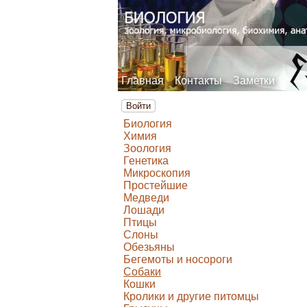
Главная
Контакты
Заметки
Войти
Биология
Химия
Зоология
Генетика
Микроскопия
Простейшие
Медведи
Лошади
Птицы
Слоны
Обезьяны
Бегемоты и носороги
Собаки
Кошки
Кролики и другие питомцы