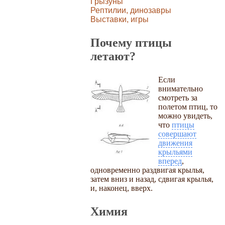
Грызуны
Рептилии, динозавры
Выставки, игры
Почему птицы
летают?
Если
внимательно
смотреть за
полетом птиц, то
можно увидеть,
что
птицы
совершают
движения
крыльями
вперед
,
одновременно раздвигая крылья,
затем вниз и назад, сдвигая крылья,
и, наконец, вверх.
Химия