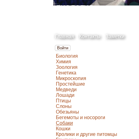
Главная
Контакты
Заметки
Войти
Биология
Химия
Зоология
Генетика
Микроскопия
Простейшие
Медведи
Лошади
Птицы
Слоны
Обезьяны
Бегемоты и носороги
Собаки
Кошки
Кролики и другие питомцы