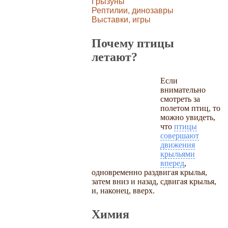
Грызуны
Рептилии, динозавры
Выставки, игры
Почему птицы
летают?
Если
внимательно
смотреть за
полетом птиц, то
можно увидеть,
что
птицы
совершают
движения
крыльями
вперед
,
одновременно раздвигая крылья,
затем вниз и назад, сдвигая крылья,
и, наконец, вверх.
Химия