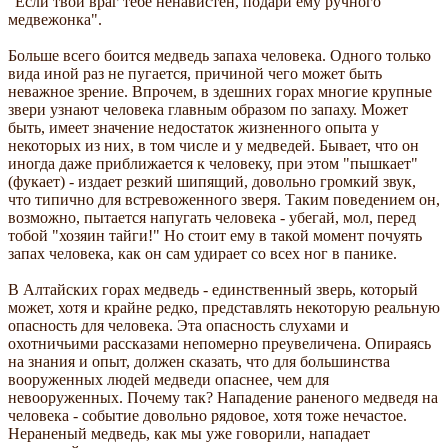
"Если твой враг тебе ненавистен, подари ему ручного
медвежонка".
Больше всего боится медведь запаха человека. Одного только
вида иной раз не пугается, причиной чего может быть
неважное зрение. Впрочем, в здешних горах многие крупные
звери узнают человека главным образом по запаху. Может
быть, имеет значение недостаток жизненного опыта у
некоторых из них, в том числе и у медведей. Бывает, что он
иногда даже приближается к человеку, при этом "пышкает"
(фукает) - издает резкий шипящий, довольно громкий звук,
что типично для встревоженного зверя. Таким поведением он,
возможно, пытается напугать человека - убегай, мол, перед
тобой "хозяин тайги!" Но стоит ему в такой момент почуять
запах человека, как он сам удирает со всех ног в панике.
В Алтайских горах медведь - единственный зверь, который
может, хотя и крайне редко, представлять некоторую реальную
опасность для человека. Эта опасность слухами и
охотничьими рассказами непомерно преувеличена. Опираясь
на знания и опыт, должен сказать, что для большинства
вооруженных людей медведи опаснее, чем для
невооруженных. Почему так? Нападение раненого медведя на
человека - событие довольно рядовое, хотя тоже нечастое.
Нераненый медведь, как мы уже говорили, нападает