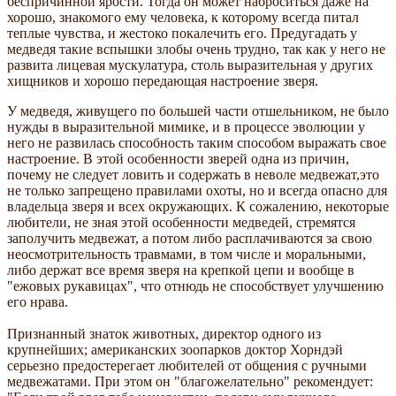
беспричинной ярости. Тогда он может наброситься даже на
хорошо, знакомого ему человека, к которому всегда питал
теплые чувства, и жестоко покалечить его. Предугадать у
медведя такие вспышки злобы очень трудно, так как у него не
развита лицевая мускулатура, столь выразительная у других
хищников и хорошо передающая настроение зверя.
У медведя, живущего по большей части отшельником, не было
нужды в выразительной мимике, и в процессе эволюции у
него не развилась способность таким способом выражать свое
настроение. В этой особенности зверей одна из причин,
почему не следует ловить и содержать в неволе медвежат,это
не только запрещено правилами охоты, но и всегда опасно для
владельца зверя и всех окружающих. К сожалению, некоторые
любители, не зная этой особенности медведей, стремятся
заполучить медвежат, а потом либо расплачиваются за свою
неосмотрительность травмами, в том числе и моральными,
либо держат все время зверя на крепкой цепи и вообще в
"ежовых рукавицах", что отнюдь не способствует улучшению
его нрава.
Признанный знаток животных, директор одного из
крупнейших; американских зоопарков доктор Хорндэй
серьезно предостерегает любителей от общения с ручными
медвежатами. При этом он "благожелательно" рекомендует: