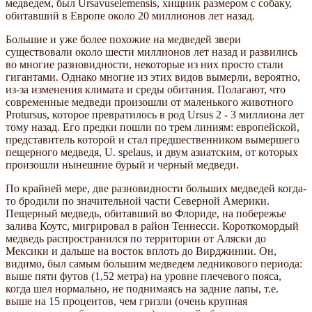
медведем, был Ursavuselemensis, хищник размером с собаку,
обитавший в Европе около 20 миллионов лет назад.
Большие и уже более похожие на медведей звери
существовали около шести миллионов лет назад и развились
во многие разновидности, некоторые из них просто стали
гигантами. Однако многие из этих видов вымерли, вероятно,
из-за изменения климата и среды обитания. Полагают, что
современные медведи произошли от маленького животного
Protursus, которое превратилось в род Ursus 2 - 3 миллиона лет
тому назад. Его предки пошли по трем линиям: европейской,
представитель которой и стал предшественником вымершего
пещерного медведя, U. spelaus, и двум азиатским, от которых
произошли нынешние бурый и черный медведи.
По крайней мере, две разновидности больших медведей когда-
то бродили по значительной части Северной Америки.
Пещерный медведь, обитавший во Флориде, на побережье
залива Коутс, мигрировал в район Теннесси. Короткомордый
медведь распространился по территории от Аляски до
Мексики и дальше на восток вплоть до Вирджинии. Он,
видимо, был самым большим медведем ледникового периода:
выше пяти футов (1,52 метра) на уровне плечевого пояса,
когда шел нормально, не поднимаясь на задние лапы, т.е.
выше на 15 процентов, чем гризли (очень крупная