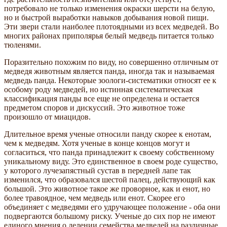
потребовало не только изменения окраски шерсти на белую,
но и быстрой выработки навыков добывания новой пищи.
Эти звери стали наиболее плотоядными из всех медведей. Во
многих районах приполярья белый медведь питается только
тюленями.
Поразительно похожим по виду, но совершенно отличным от
медведя животным является панда, иногда так и называемая
медведь панда. Некоторые зоологи-систематики относят ее к
особому роду медведей, но истинная систематическая
классификация панды все еще не определена и остается
предметом споров и дискуссий. Это животное тоже
произошло от миацидов.
Длительное время ученые относили панду скорее к енотам,
чем к медведям. Хотя ученые в конце концов могут и
согласиться, что панда принадлежит к своему собственному
уникальному виду. Это единственное в своем роде существо,
у которого лучезапястный сустав в передней лапе так
изменился, что образовался шестой палец, действующий как
большой. Это животное такое же проворное, как и енот, но
более травоядное, чем медведь или енот. Скорее его
объединяет с медведями его удручающее положение - оба они
подвергаются большому риску. Ученые до сих пор не имеют
единого мнения о делении семейства медведей на различные