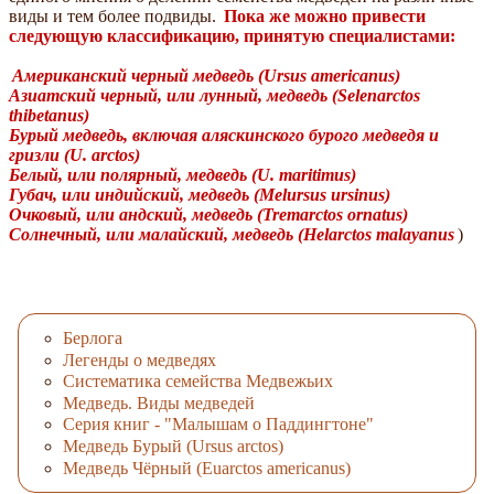
виды и тем более подвиды.
Пока же можно привести
следующую классификацию, принятую специалистами:
Американский черный медведь (Ursus americanus)
Азиатский черный, или лунный, медведь (Selenarctos
thibetanus)
Бурый медведь, включая аляскинского бурого медведя и
гризли (U. arctos)
Белый, или полярный, медведь (U. maritimus)
Губач, или индийский, медведь (Melursus ursinus)
Очковый, или андский, медведь (Tremarctos ornatus)
Солнечный, или малайский, медведь (Helarctos malayanus
)
Берлога
Легенды о медведях
Систематика семейства Медвежьих
Медведь. Виды медведей
Серия книг - "Малышам о Паддингтоне"
Медведь Бурый (Ursus arctos)
Медведь Чёрный (Euarctos americanus)