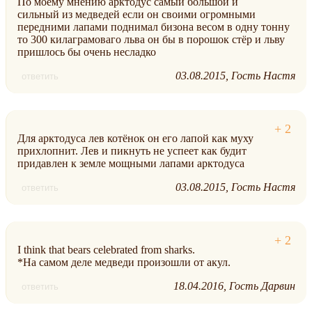
По моему мнению арктодус самый большой и
сильный из медведей если он своими огромными
передними лапами поднимал бизона весом в одну тонну
то 300 килаграмоваго льва он бы в порошок стёр и льву
пришлось бы очень несладко
03.08.2015
Гость Настя
ответить
Для арктодуса лев котёнок он его лапой как муху
прихлопнит. Лев и пикнуть не успеет как будит
придавлен к земле мощными лапами арктодуса
03.08.2015
Гость Настя
ответить
I think that bears celebrated from sharks.
*На самом деле медведи произошли от акул.
18.04.2016
Гость Дарвин
ответить