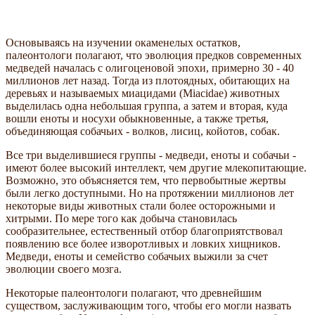
Основываясь на изучении окаменелых остатков,
палеонтологи полагают, что эволюция предков современных
медведей началась с олигоценовой эпохи, примерно 30 - 40
миллионов лет назад. Тогда из плотоядных, обитающих на
деревьях и называемых миацидами (Miacidae) животных
выделилась одна небольшая группа, а затем и вторая, куда
вошли еноты и носухи обыкновенные, а также третья,
объединяющая собачьих - волков, лисиц, койотов, собак.
Все три выделившиеся группы - медведи, еноты и собачьи -
имеют более высокий интеллект, чем другие млекопитающие.
Возможно, это объясняется тем, что первобытные жертвы
были легко доступными. Но на протяжении миллионов лет
некоторые виды животных стали более осторожными и
хитрыми. По мере того как добыча становилась
сообразительнее, естественный отбор благоприятствовал
появлению все более изворотливых и ловких хищников.
Медведи, еноты и семейство собачьих выжили за счет
эволюции своего мозга.
Некоторые палеонтологи полагают, что древнейшим
существом, заслуживающим того, чтобы его могли назвать