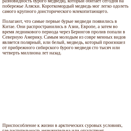
разновидность бурого медведя), который обитает сегодня на
побережье Аляски. Короткомордый медведь мог легко одолеть
самого крупного доисторического млекопитающего.
Полагают, что самые первые бурые медведи появились в
Китае. Они распространились в Азии, Европе, а затем во
время ледникового периода через Берингов пролив попали в
Северную Америку. Самым молодым из совре менных видов
является полярный, или белый, медведь, который произошел
от прибрежного сибирского бурого медведя сто тысяч или
четверть миллиона лет назад.
Приспособление к жизни в арктических суровых условиях,
где растительность незначительна или отсутствует,