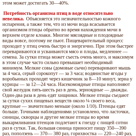
этом может достигать 30—40%.
Потребность организма птиц в воде относительно
невелика.
Объясняется это незначительностью кожного
испарения, а также тем, что из мочи вода всасывается
организмом птицы обратно во время нахождения мочи в
верхнем отделе клоаки. Многие мясоядные и плодоядные
виды вовсе, поэтому не пьют. Пищеварительный процесс
проходит у птиц очень быстро и энергично. При этом быстрее
перевариваются и усваиваются мясо и плоды, медленнее —
семена. За сутки птица может съесть очень много, и максимум
в этом случае часто сильно превышает необходимый
минимум. Мелкие совы (домовые сычи) переваривают мышь
за 4 часа, серый сорокопут — за 3 часа; водянистые ягоды у
воробьиных проходят через кишечник за 8—10 минут, зерна у
курицы — за 12—24 часа. Насекомоядные птицы наполняют
свой желудок пять-шесть раз в день, зерноядные — дважды.
Один-два раза в день едят хищники. Мелкие птицы съедают
за сутки сухих пищевых веществ около ¼ своего веса,
крупные — значительно меньше (около 1/10). Птенцы едят
больше. Точными наблюдениями установлено, что ласточки,
синицы, скворцы и другие мелкие птицы во время
выкармливания птенцов подлетают к гнезду с пищей сотни
раз в сутки. Так, большая синица приносит пищу 350—390
раз, поползень — 370— 380 раз, горихвостка — 220—240 раз,