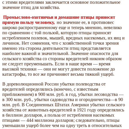
с этими вредителями заключается основное положительное
значение птиц для хозяйства.
Промыслово-охотничьи и домашние птицы приносят
прямую пользу человеку,
но значение ее, в противовес
широко распространенному еще и теперь мнению, невелико
по сравнению с той пользой, которую птицы приносят
истреблением полевок, мышей, вредных насекомых, их яиц и
личинок. Нет сомнения, что с хозяйственной точки зрения
именно эта сторона деятельности птиц представляется
наиболее важной и значительной. Значение опасности для
сельского хозяйства со стороны вредителей никоим образом
не следует преуменьшать. Если в наше время — время
высокой техники — они не могут довести положение до
катастрофы, то все же причиняют весьма тяжкий ущерб.
В дореволюционной России убытки полеводства от
вредителей определялись (конечно, с известным
приближением) в 900 млн. руб. в год, убытки лесоводства —
в 300 млн. руб., убытки садоводства и огородничества—в 90
млн. руб. В Соединенных Штатах Америки убытки сельского
хозяйства от животных-вредителей в 1921 году определялись
в биллион долларов, а польза от истребления насекомых
птицами — 444 миллиона долларов; следовательно, птицы
уменьшили ущерб более чем на одну треть в относительных