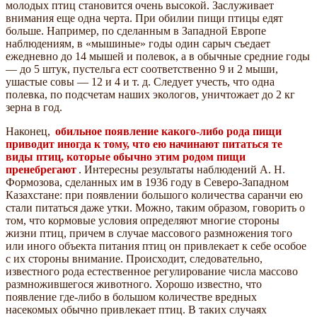
молодых птиц становится очень высокой. Заслуживает
внимания еще одна черта. При обилии пищи птицы едят
больше. Например, по сделанным в Западной Европе
наблюдениям, в «мышиные» годы один сарыч съедает
ежедневно до 14 мышей и полевок, а в обычные средние годы
— до 5 штук, пустельга ест соответственно 9 и 2 мыши,
ушастые совы — 12 и 4 и т. д. Следует учесть, что одна
полевка, по подсчетам наших экологов, уничтожает до 2 кг
зерна в год.
Наконец,
обильное появление какого-либо рода пищи
приводит иногда к тому, что ею начинают питаться те
виды птиц, которые обычно этим родом пищи
пренебрегают
. Интересны результаты наблюдений А. Н.
Формозова, сделанных им в 1936 году в Северо-Западном
Казахстане: при появлении большого количества саранчи ею
стали питаться даже утки. Можно, таким образом, говорить о
том, что кормовые условия определяют многие стороны
жизни птиц, причем в случае массового размножения того
или иного объекта питания птиц он привлекает к себе особое
с их стороны внимание. Происходит, следовательно,
известного рода естественное регулирование числа массово
размножившегося животного. Хорошо известно, что
появление где-либо в большом количестве вредных
насекомых обычно привлекает птиц. В таких случаях