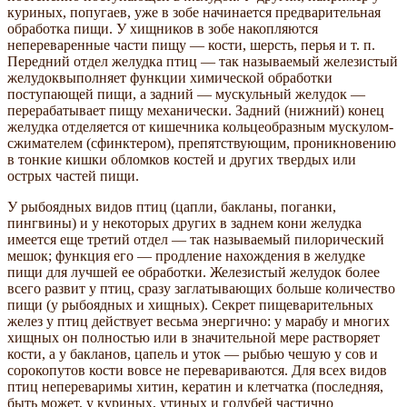
куриных, попугаев, уже в зобе начинается предварительная
обработка пищи. У хищников в зобе накопляются
непереваренные части пищу — кости, шерсть, перья и т. п.
Передний отдел желудка птиц — так называемый железистый
желудоквыполняет функции химической обработки
поступающей пищи, а задний — мускульный желудок —
перерабатывает пищу механически. Задний (нижний) конец
желудка отделяется от кишечника кольцеобразным мускулом-
сжимателем (сфинктером), препятствующим, проникновению
в тонкие кишки обломков костей и других твердых или
острых частей пищи.
У рыбоядных видов птиц (цапли, бакланы, поганки,
пингвины) и у некоторых других в заднем кони желудка
имеется еще третий отдел — так называемый пилорический
мешок; функция его — продление нахождения в желудке
пищи для лучшей ее обработки. Железистый желудок более
всего развит у птиц, сразу заглатывающих больше количество
пищи (у рыбоядных и хищных). Секрет пищеварительных
желез у птиц действует весьма энергично: у марабу и многих
хищных он полностью или в значительной мере растворяет
кости, а у бакланов, цапель и уток — рыбью чешую у сов и
сорокопутов кости вовсе не перевариваются. Для всех видов
птиц непереваримы хитин, кератин и клетчатка (последняя,
быть может, у куриных, утиных и голубей частично