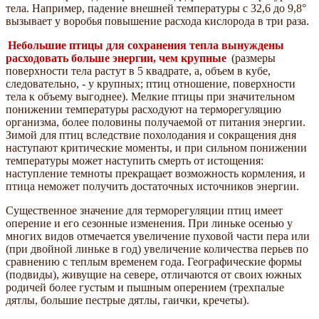
тела. Например, падение внешней температуры с 32,6 до 9,8°
вызывает у воробья повышение расхода кислорода в три раза.
Небольшие птицы для сохранения тепла вынуждены
расходовать больше энергии, чем крупные
(размеры
поверхности тела растут в 5 квадрате, а, объем в кубе,
следовательно, - у крупных; птиц отношение, поверхности
тела к объему выгоднее). Мелкие птицы при значительном
понижении температуры расходуют на терморегуляцию
организма, более половины получаемой от питания энергии.
Зимой для птиц вследствие похолодания и сокращения дня
наступают критические моменты, и при сильном понижении
температуры может наступить смерть от истощения:
наступление темноты прекращает возможность кормления, и
птица неможет получить достаточных источников энергии.
Существенное значение для терморегуляции птиц имеет
оперение и его сезонные изменения. При линьке осенью у
многих видов отмечается увеличение пуховой части пера или
(при двойной линьке в год) увеличение количества перьев по
сравнению с теплым временем года. Географические формы
(подвиды), живущие на севере, отличаются от своих южных
родичей более густым и пышным оперением (трехпалые
дятлы, большие пестрые дятлы, гаички, кречеты).