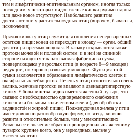
тем и лимфатически-эпителиальным органом, иногда только
последним; у некоторых видов слепые кишки рудиментарны
или даже вовсе отсутствуют. Наибольшего развития
достигают они у растительноядных птиц (впрочем, бывают и,
исключения).
Прямая кишка у птиц служит для скопления непереваренных
остатков пищи; конец ее переходит в клоаку — орган, общий
для птиц и пресмыкающихся. В клоаку открываются также
протоки мочевой и половой систем, и в ней на спинной
стороне находится так называемая фабрициева сумка,
подвергающаяся у взрослых птиц (в возрасте 8—9 месяцев)
редукции, но хорошо развитая у молодых. Функция этой
сумки заключается в образовании лимфатических клеток и
оксифильных лейкоцитов. Печень у птиц относительно очень
велика, желчные протоки ее впадают в двенадцатиперстную
кишку. У большинства видов имеется желчный пузырь, что
связано с необходимостью одновременного снабжения
кишечника большим количеством желчи (для обработки
водянистой и жирной пищи). Поджелудочная железа у птиц
имеет довольно разнообразную форму, но всегда хорошо
развита и относительно больше, чем у млекопитающих.
Размеры ее и значение обратно пропорциональны желчному
пузырю: крупнее всего, она у зерноядных, мельче у
мясоядных птиц.