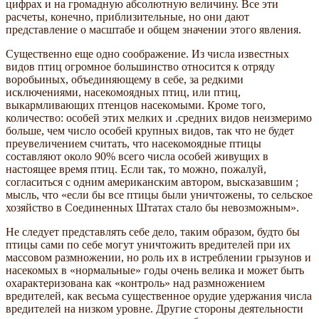
цифрах и на громадную абсолютную величину. Все эти
расчеты, конечно, приблизительные, но они дают
представление о масштабе и общем значении этого явления.
Существенно еще одно соображение. Из числа известных
видов птиц огромное большинство относится к отряду
воробьиных, объединяющему в себе, за редкими
исключениями, насекомоядных птиц, или птиц,
выкармливающих птенцов насекомыми. Кроме того,
количество: особей этих мелких и .средних видов неизмеримо
больше, чем число особей крупных видов, так что не будет
преувеличением считать, что насекомоядные птицы
составляют около 90% всего числа особей живущих в
настоящее время птиц. Если так, то можно, пожалуй,
согласиться с одним американским автором, высказавшим ;
мысль, что «если бы все птицы были уничтожены, то сельское
хозяйство в Соединенных Штатах стало бы невозможным».
Не следует представлять себе дело, таким образом, будто бы
птицы сами по себе могут уничтожить вредителей при их
массовом размножении, но роль их в истреблении грызунов и
насекомых в «нормальные» годы очень велика и может быть
охарактеризована как «контроль» над размножением
вредителей, как весьма существенное орудие удержания числа
вредителей на низком уровне. Другие стороны деятельности