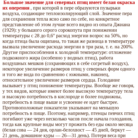
Большое значение для северных птиц имеет белая окраска
их оперения
, при которой в пере образуются пузырьки
воздуха, создающие теплоизолирующий слой. Значение пера
для сохранения тепла ясно само по себе, но конкретное
представление об этом лучше всего видно из опыта Джиаиа
(1929): у большого серого сорокопута при понижении
температуры с 28 до 0,6° расход энергии возрос на 50%, но
когда птица была ощипана, то такая же разница в температуре
вызвала увеличение расхода энергии в три раза, т. е. на 200%.
Другие приспособления к холодной температуре: отложение
подкожного жира (особенно у водных птиц), работа
воздушных мешков (сохраняющих в себе согретый воздух),
некоторое увеличение размеров птиц у северных форм одного
и того же вида по сравнению с южными, наконец,
относительное увеличение размеров сердца. Голодание
вызывает у птиц понижение температуры. Вообще же говоря,
у тех видов, которые имеют более высокую температуру тела
и высокую потребность в кислороде и более подвижны,
потребность в пище выше и усвоение ее идет быстрее.
Противоположные показатели указывают на меньшую
потребность в пище. Поэтому, например, птенцы певчих птиц
погибают уже через несколько часов после начала голодания,
тогда как крупные виды могут прожить без еды около месяца
(белая сова — 24 дня, орлан-белохвост — 45 дней, беркут —
21 день, домашние куры — 26—31 день). Потеря веса при