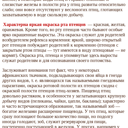
слизистые железы в полости рта у птиц развиты относительно
слабо; они вовсе отсутствуют у веслоногих птиц, глотающих
захватываемую в воде скользкую добычу.
Характерна яркая окраска рта птенцов
— красная, желтая,
оранжевая. Кроме того, во рту птенцов часто бывают особые
ярко окрашенные выросты. Эта окраска служит для родителей
возбудителем рефлекса кормления: яркий, широко открытый
рот птенцов побуждает родителей к кормлению (птенцов с
закрытым ртом птицы — тут имеются в виду птенцовые — не
кормят). Окраска рта, птенца и упомянутые здесь выросты
служат родителям и для опознавания своего потомства.
Заслуживает внимания тот факт, что у некоторых
африканских ткачиков, подкладывающих свои яйца в гнезда
других видов, т. е. являющихся так называемыми гнездовыми
паразитами, окраска ротовой полости их птенцов сходна с
окраской полости птенцов птиц-хозяев. Пищевод птиц
довольно растяжим, в особенности у заглатывающих крупную
добычу видов (пеликаны, чайки, цапли, бакланы); характерно
и часто встречающееся образование, так называемый зоб —
богатое железами расширение пищевода. У тех птиц, которые
сразу поглощают большое количество пищи, но подолгу
иногда голодают, зоб, служит резервуаром для пищи,
постепенно поступающей в желудок. У других, например у