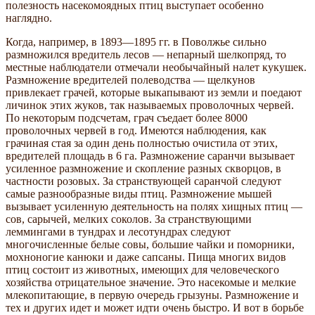
полезность насекомоядных птиц выступает особенно
наглядно.
Когда, например, в 1893—1895 гг. в Поволжье сильно
размножился вредитель лесов — непарный шелкопряд, то
местные наблюдатели отмечали необычайный налет кукушек.
Размножение вредителей полеводства — щелкунов
привлекает грачей, которые выкапывают из земли и поедают
личинок этих жуков, так называемых проволочных червей.
По некоторым подсчетам, грач съедает более 8000
проволочных червей в год. Имеются наблюдения, как
грачиная стая за один день полностью очистила от этих,
вредителей площадь в 6 га. Размножение саранчи вызывает
усиленное размножение и скопление разных скворцов, в
частности розовых. За странствующей саранчой следуют
самые разнообразные виды птиц. Размножение мышей
вызывает усиленную деятельность на полях хищных птиц —
сов, сарычей, мелких соколов. За странствующими
леммингами в тундрах и лесотундрах следуют
многочисленные белые совы, большие чайки и поморники,
мохноногие канюки и даже сапсаны. Пища многих видов
птиц состоит из животных, имеющих для человеческого
хозяйства отрицательное значение. Это насекомые и мелкие
млекопитающие, в первую очередь грызуны. Размножение и
тех и других идет и может идти очень быстро. И вот в борьбе