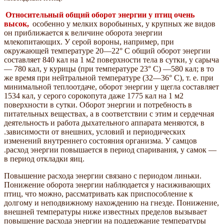
Относительный общий оборот энергии у птиц очень
высок,
особенно у мелких воробьиных, у крупных же видов
он приближается к величине оборота энергии
млекопитающих. У серой вороны, например, при
окружающей температуре 20—22° С общий оборот энергии
составляет 840 кал на 1 м2 поверхности тела в сутки, у сарыча
— 780 кал, у курицы (при температуре 23° С) —580 кал; в то
же время при нейтральной температуре (32—36° С), т. е. при
минимальной теплоотдаче, оборот энергии у щегла составляет
1534 кал, у серого сорокопута даже 1775 кал на 1 м2
поверхности в сутки. Оборот энергии и потребность в
питательных веществах, а в соответствии с этим и сердечная
деятельность и работа дыхательного аппарата меняются, в
.зависимости от внешних, условий и периодических
изменений внутреннего состояния организма. У самцов
.расход энергии повышается в период спаривания, у самок —
в период откладки яиц.
Повышение расхода энергии связано с периодом линьки.
Понижение оборота энергии наблюдается у насиживающих
птиц, что можно, рассматривать как приспособление к
долгому и неподвижному нахождению на гнезде. Понижение,
внешней температуры ниже известных пределов вызывает
повышение расхода энергии на поддержание температуры