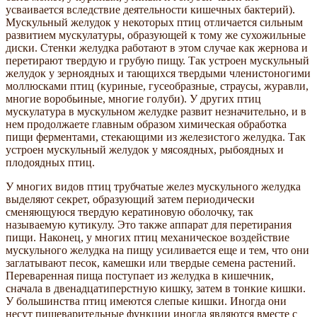
усваивается вследствие деятельности кишечных бактерий).
Мускульный желудок у некоторых птиц отличается сильным
развитием мускулатуры, образующей к тому же сухожильные
диски. Стенки желудка работают в этом случае как жернова и
перетирают твердую и грубую пищу. Так устроен мускульный
желудок у зерноядных и тающихся твердыми членистоногими
моллюсками птиц (куриные, гусеобразные, страусы, журавли,
многие воробьиные, многие голуби). У других птиц
мускулатура в мускульном желудке развит незначительно, и в
нем продолжаете главным образом химическая обработка
пищи ферментами, стекающими из железистого желудка. Так
устроен мускульный желудок у мясоядных, рыбоядных и
плодоядных птиц.
У многих видов птиц трубчатые желез мускульного желудка
выделяют секрет, образующий затем периодически
сменяющуюся твердую кератиновую оболочку, так
называемую кутикулу. Это также аппарат для перетирания
пищи. Наконец, у многих птиц механическое воздействие
мускульного желудка на пищу усиливается еще и тем, что они
заглатывают песок, камешки или твердые семена растений.
Переваренная пища поступает из желудка в кишечник,
сначала в двенадцатиперстную кишку, затем в тонкие кишки.
У большинства птиц имеются слепые кишки. Иногда они
несут пищеварительные функции иногда являются вместе с