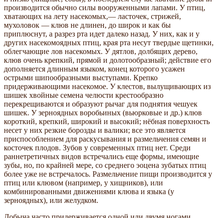
производится обычно силы вооруженными лапами. У птиц,
хватающих на лету насекомых,— ласточек, стрижей,
мухоловок — клюв не длинен, до широк и как бы
приплюснут, а разрез рта идет далеко назад. У них, как и у
других насекомоядных птиц, края рта несут твердые щетинки,
облегчающие лов насекомых. У дятлов, долбящих дерево,
клюв очень крепкий, прямой и долотообразный; действие его
дополняется длинным языком, конец которого усажен
острыми шипообразными выступами. Крепко
придерживающими насекомое. У клестов, вылущивающих из
шишек хвойные семена челюсти крестообразно
перекрещиваются и образуют рычаг для поднятия чешуек
шишек. У зерноядных воробьиных (вьюрковые и др.) клюв
короткий, крепкий, широкий и высокий; нёбная поверхность
несет у них резкие борозды и валики; все это является
приспособлением для раскусывания и размельчения семян и
косточек плодов. Зубов у современных птиц нет. Среди
раннетретичных видов встречались еще формы, имеющие
зубы, но, по крайней мере, со среднего эоцена зубатых птиц
более уже не встречалось. Размельчение пищи производится у
птиц или клювом (например, у хищников), или
комбинированными движениями клюва и языка (у
зерноядных), или желудком.
Добыча часто придерживается одной или двумя ногами.