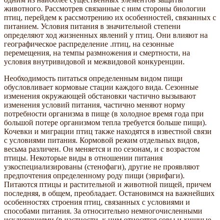
животного. Рассмотрев связанные с ним стороны биологии
птиц, перейдем к рассмотрению их особенностей, связанных с
питанием. Условия питания в значительной степени
определяют ход жизненных явлений у птиц. Они влияют на
географическое распределение .птиц, на сезонные
перемещения, на темпы размножения и смертности, на
условия внутривидовой и межвидовой конкуренции.
Необходимость питаться определенным видом пищи
обусловливает кормовые стации каждого вида. Сезонные
изменения окружающей обстановки частично вызывают
изменения условий питания, частично меняют норму
потребности организма в пище (в холодное время года при
большой потере организмом тепла требуется больше пищи).
Кочевки и миграции птиц также находятся в известной связи
с условиями питания. Кормовой режим отдельных видов,
весьма различен. Он меняется и по сезонам, и с возрастом
птицы. Некоторые виды в отношении питания
узкоспециализированы (стенофаги), другие не проявляют
предпочтения определенному роду пищи (эврифаги).
Питаются птицы и растительной и животной пищей, причем
последняя, в общем, преобладает. Остановимся на важнейших
особенностях строения птиц, связанных с условиями и
способами питания. За относительно немногочисленными
исключениями (в частности, к ним относятся совы и хищные