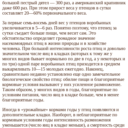
большой пестрый дятел — 300 раз, а американский крапивник
даже 600 раз. При этом прирост веса у птенцов в сутки
составляет 20—60% первоначального веса.
За первые семь-восемь дней вес у птенцов воробьиных
увеличивается в 5—6 раз. Понятно поэтому, что птенец за
сутки съедает больше пищи, чем весит сам. Это
обстоятельство определяет громадное значение
насекомоядных птиц в жизни природы и в хозяйстве
человека. При большой интенсивности роста птиц и довольно
значительном числе яиц в кладках (которых к тому же у
многих видов бывает нормально по две в год, а у некоторых и
по три) одной паре воробьиных птиц приходится в среднем
выкармливать 10—15 молодых ежегодно. Наконец,
сравнительно недавно установлено еще одно замечательное
биологическое свойство птиц: обилие пищи и благоприятные
кормовые условия вызывают у них усиленное размножение.
Таким образом, у многих видов в годы, благоприятные по
условиям питания, число яиц в кладке больше, чем в менее
благоприятные годы.
Иногда в «урожайные» кормами годы у птиц появляются и
дополнительные кладки. Наоборот, в неблагоприятные по
кормовым условиям годы интенсивность размножения
уменьшается (число яиц в кладке меньше), а смертность среди