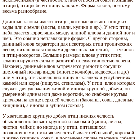
птицы), птицы берут пищу клювом. Форма клюва, поэтому
весьма разнообразие.
Длинные клювы имеют птицы, которые достают пищу из
воды или с земли (аисты, цапли, кулики и др.). У этих птиц
наблюдается корреляция между длиной клюва и длиной ног и
шеи. Это обычно неплавающие формы. С другой стороны,
длинный клюв характерен для некоторых птиц тропических
лесов, питающихся плодами древесных растений, — туканов
и птиц-носорогов. Большие размеры клюва у этих птиц
компенсируются сильно развитой пневматичностью черепа.
Наконец, длинный клюв встречается у многих сосущих
цветочный нектар видов (многие колибри, медососы и др.)
или у птиц, отыскивающих пищу в складках и углублениях
камней или коры (пищухи, стенолазы). У птиц, клюв которых
служит для удержания живой и иногда крупной добычи, он
умеренной длины или даже короткий, но снабжен крутым
крючком на конце верхней челюсти (бакланы, совы, дневные
хищники), а иногда и зубцом (сокола).
У хватающих крупную добыч птиц нижняя челюсть
обыкновенно бывает крупной и высокой (цапли, аисты,
чистки, чайки); но иногда и у птиц, питавшихся
позвоночными, нижняя челюсть бывает небольшой, короткой
и низко (хищные, совы), в последнем случае хватание добычи