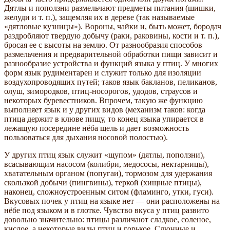
Дятлы и поползни размельчают предметы питания (шишки,
желуди и т. п.), защемляя их в дереве (так называемые
«дятловые кузницы»). Вороны, чайки и, быть может, бородач
раздробляют твердую добычу (раки, раковины, кости и т. п.),
бросая ее с высоты на землю. От разнообразия способов
размельчения и предварительной обработки пищи зависит и
разнообразие устройства и функций языка у птиц. У многих
форм язык рудиментарен и служит только для изоляции
воздухопроводящих путей; таков язык бакланов, пеликанов,
олуш, зимородков, птиц-носорогов, удодов, страусов и
некоторых буревестников. Впрочем, такую же функцию
выполняет язык и у других видов (механизм таков: когда
птица держит в клюве пищу, то конец языка упирается в
лежащую посередине нёба щель и дает возможность
пользоваться для дыхания носовой полостью).
У других птиц язык служит «щупом» (дятлы, поползни),
всасывающим насосом (колибри, медососы, нектарницы),
хватательным органом (попугаи), тормозом для удержания
скользкой добычи (пингвины), теркой (хищные птицы),
наконец, сложноустроенным ситом (фламинго, утки, гуси).
Вкусовых почек у птиц на языке нет — они расположены на
нёбе под языком и в глотке. Чувство вкуса у птиц развито
довольно значительно: птицы различают сладкое, соленое,
кислое, а некоторые виды птиц и горькое. Слюнные и