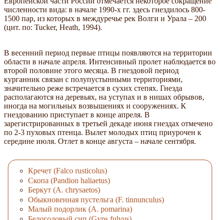
Европейской части России отмечается некоторое сокращение
численности вида: в начале 1990-х гг. здесь гнездилось 800-
1500 пар, из которых в междуречье рек Волги и Урала – 200
(цит. по: Tucker, Heath, 1994).
В весенний период первые птицы появляются на территории
области в начале апреля. Интенсивный пролет наблюдается во
второй половине этого месяца. В гнездовой период
курганник связан с полупустынными территориями,
значительно реже встречается в сухих степях. Гнезда
располагаются на деревьях, на уступах и в нишах обрывов,
иногда на могильных возвышениях и сооружениях. К
гнездованию приступает в конце апреля. В
зарегистрированных в третьей декаде июня гнездах отмечено
по 2-3 пуховых птенца. Вылет молодых птиц приурочен к
середине июля. Отлет в конце августа – начале сентября.
Кречет (Falco rusticolus)
Скопа (Pandion haliaetus)
Беркут (A. chrysaetos)
Обыкновенная пустельга (F. tinnunculus)
Малый подорлик (A. pomarina)
Белоголовый сип (Gyps fulvus)