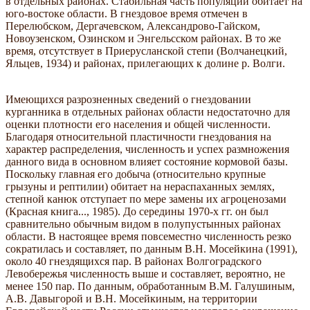
в отдельных районах. Стабильная часть популяции обитает на
юго-востоке области. В гнездовое время отмечен в
Перелюбском, Дергачевском, Александрово-Гайском,
Новоузенском, Озинском и Энгельсском районах. В то же
время, отсутствует в Приерусланской степи (Волчанецкий,
Яльцев, 1934) и районах, прилегающих к долине р. Волги.
Имеющихся разрозненных сведений о гнездовании
курганника в отдельных районах области недостаточно для
оценки плотности его населения и общей численности.
Благодаря относительной пластичности гнездования на
характер распределения, численность и успех размножения
данного вида в основном влияет состояние кормовой базы.
Поскольку главная его добыча (относительно крупные
грызуны и рептилии) обитает на нераспаханных землях,
степной канюк отступает по мере замены их агроценозами
(Красная книга..., 1985). До середины 1970-х гг. он был
сравнительно обычным видом в полупустынных районах
области. В настоящее время повсеместно численность резко
сократилась и составляет, по данным В.Н. Мосейкина (1991),
около 40 гнездящихся пар. В районах Волгоградского
Левобережья численность выше и составляет, вероятно, не
менее 150 пар. По данным, обработанным В.М. Галушиным,
А.В. Давыгорой и В.Н. Мосейкиным, на территории