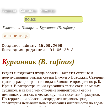
Главная
Контакты
Заметки
Главная
Птицы
Курганник (B. rufinus)
хищные птицы
admin
15.09.2009
01.06.2013
Курганник (B. rufinus)
Редкая гнездящаяся птица области. Населяет степные и
полупустынные участки севера Нижнего Поволжья. Северная
граница распространения вида в Заволжье проходит по р. Б.
Иргиз. В распространении курганник тесно связан с малым
сусликом, в связи с чем отмечена концентрация его на
целинных участках в местах крупных поселений грызунов.
По территории области распределен неравномерно,
характерны незначительные колебания численности по годам