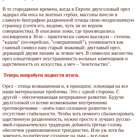
В те стародавние времена, когда в Европе двухголовый орел
задирал оба носа на знатных гербах, массоны внесли в
славную биографию раздвоенной птицы свою неоднозначную
страницу (сочтя его, видимо, чуть ли не верхом
совершенства). В описании ложи, где производились
посвящения в 30-ю – практически самую высокую – степень
"кадош" (по-еврейски, "совершенный"), упоминается как
главный символ наш старый знакомый: двуглавый орел,
держащий двумя лапами за лезвие меч. В символах масонства
орел олицетворяет неустрашимость вольных каменщиков и
царственность их искусства, а меч – "воительство".
Теперь попробуем подвести итоги.
Орел – птица возвышенная и, в принципе, плюющая на все
наши материальные проблемы. Это с одной стороны. С
другой – обеспечивающая непрерывное развитие. Будучи
двухголовой со всеми возможными внутренними
противоречиями – опять-таки сплошное развитие и
отсутствие стабильности. Чтобы хоть немного сбалансировать
царственную раздвоенность, нужно просто в лучших русско-
змей-горынычевских традициях добавить третью голову,
обеспечив уравновешенное триединство. Или уж хотя бы
заменить поднебесное создание на льва – все-таки