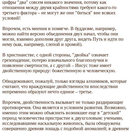
цифры "два" совсем никакого значения, потому как
отношения между двумя крайностями требуют какого-то
третьего фактора – не могут же они "биться" вне всяких
условий!
Впрочем, есть мнения и помягче. В буддизме, например,
можно найти версию объединения двух начал, чтобы они
могли, взаимно дополняя друг друга, видеть Путь и идти по
нему (как, например, слепой и хромой).
В христианстве, с одной стороны, "двойка" означает
грехопадение, потерю изначального благополучия и
появление смертности, а с другой – Иисус тоже имеет
двойственную природу: божественную и человеческую.
Обнадеживают, пожалуй, только взгляды алхимиков, которые
считают, что враждующие двойственности впоследствии
непременно образуют нечто единое – третье.
Впрочем, двойственность вызывает не только раздирающие
противоречия. Она является и условием развития. Возможно,
именно этим можно объяснить возникшее еще в "детский"
период человечества пристрастие к двухголовым: учеными,
исследовавшими наскальную живопись, была обнаружена
совершенно древняя лошадь с подобной аномалией; в древнем