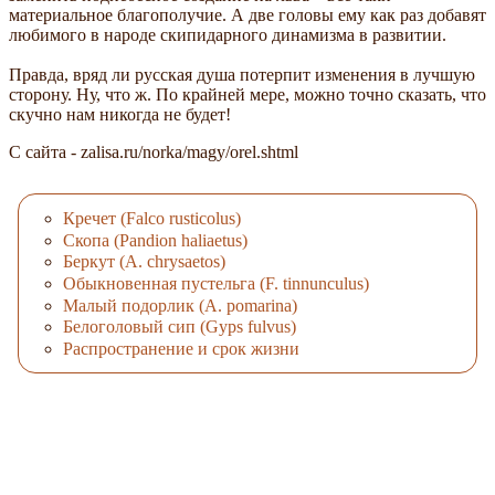
материальное благополучие. А две головы ему как раз добавят
любимого в народе скипидарного динамизма в развитии.
Правда, вряд ли русская душа потерпит изменения в лучшую
сторону. Ну, что ж. По крайней мере, можно точно сказать, что
скучно нам никогда не будет!
С сайта - zalisa.ru/norka/magy/orel.shtml
Кречет (Falco rusticolus)
Скопа (Pandion haliaetus)
Беркут (A. chrysaetos)
Обыкновенная пустельга (F. tinnunculus)
Малый подорлик (A. pomarina)
Белоголовый сип (Gyps fulvus)
Распространение и срок жизни