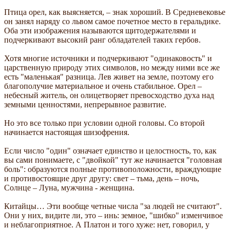
Птица орел, как выясняется, – знак хороший. В Средневековье
он занял наряду со львом самое почетное место в геральдике.
Оба эти изображения называются щитодержателями и
подчеркивают высокий ранг обладателей таких гербов.
Хотя многие источники и подчеркивают "одинаковость" и
царственную природу этих символов, но между ними все же
есть "маленькая" разница. Лев живет на земле, поэтому его
благополучие материальное и очень стабильное. Орел –
небесный житель, он олицетворяет превосходство духа над
земными ценностями, непрерывное развитие.
Но это все только при условии одной головы. Со второй
начинается настоящая шизофрения.
Если число "один" означает единство и целостность, то, как
вы сами понимаете, с "двойкой" тут же начинается "головная
боль": образуются полные противоположности, враждующие
и противостоящие друг другу: свет – тьма, день – ночь,
Солнце – Луна, мужчина - женщина.
Китайцы… Эти вообще четные числа "за людей не считают".
Они у них, видите ли, это – инь: земное, "шибко" изменчивое
и неблагоприятное. А Платон и того хуже: нет, говорил, у