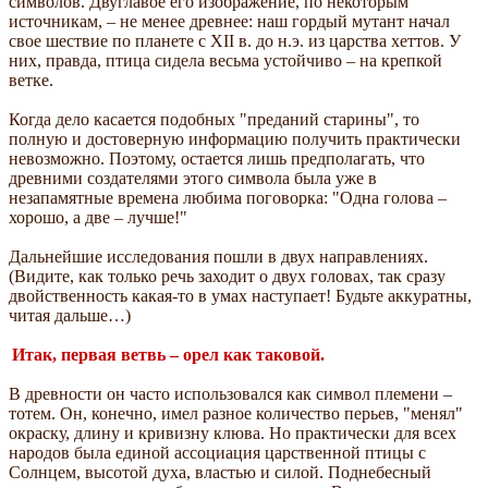
символов. Двуглавое его изображение, по некоторым
источникам, – не менее древнее: наш гордый мутант начал
свое шествие по планете с XII в. до н.э. из царства хеттов. У
них, правда, птица сидела весьма устойчиво – на крепкой
ветке.
Когда дело касается подобных "преданий старины", то
полную и достоверную информацию получить практически
невозможно. Поэтому, остается лишь предполагать, что
древними создателями этого символа была уже в
незапамятные времена любима поговорка: "Одна голова –
хорошо, а две – лучше!"
Дальнейшие исследования пошли в двух направлениях.
(Видите, как только речь заходит о двух головах, так сразу
двойственность какая-то в умах наступает! Будьте аккуратны,
читая дальше…)
Итак, первая ветвь – орел как таковой.
В древности он часто использовался как символ племени –
тотем. Он, конечно, имел разное количество перьев, "менял"
окраску, длину и кривизну клюва. Но практически для всех
народов была единой ассоциация царственной птицы с
Солнцем, высотой духа, властью и силой. Поднебесный