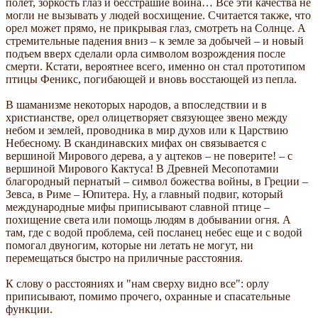
полет, зоркость глаз и бесстрашие воина… Все эти качества не
могли не вызывать у людей восхищение. Считается также, что
орел может прямо, не прикрывая глаз, смотреть на Солнце. А
стремительные падения вниз – к земле за добычей – и новый
подъем вверх сделали орла символом возрождения после
смерти. Кстати, вероятнее всего, именно он стал прототипом
птицы Феникс, погибающей и вновь восстающей из пепла.
В шаманизме некоторых народов, а впоследствии и в
христианстве, орел олицетворяет связующее звено между
небом и землей, проводника в мир духов или к Царствию
Небесному. В скандинавских мифах он связывается с
вершиной Мирового дерева, а у ацтеков – не поверите! – с
вершиной Мирового Кактуса! В Древней Месопотамии
благородный пернатый – символ божества войны, в Греции –
Зевса, в Риме – Юпитера. Ну, а главный подвиг, который
международные мифы приписывают славной птице –
похищение света или помощь людям в добывании огня. А
там, где с водой проблема, сей посланец небес еще и с водой
помогал двуногим, которые ни летать не могут, ни
перемещаться быстро на приличные расстояния.
К слову о расстояниях и "нам сверху видно все": орлу
приписывают, помимо прочего, охранные и спасательные
функции.