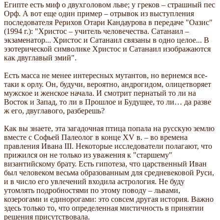
Египте есть миф о двухголовом льве; у греков – страшный пес
Орф. А вот еще один пример – отрывок из выступления
последователя Рерихов Отари Кандаурова в передаче "Оазис"
(1994 г.): "Христос – учитель человечества. Сатанаил –
экзаменатор... Христос и Сатанаил связаны в одно целое... В
эзотерической символике Христос и Сатанаил изображаются
как двуглавый змий".
Есть масса не менее интересных мутантов, но вернемся все-
таки к орлу. Он, будучи, вероятно, андрогидом, олицетворяет
мужское и женское начала. И смотрит пернатый то ли на
Восток и Запад, то ли в Прошлое и Будущее, то ли… да разве
ж его, двуглавого, разберешь?
Как вы знаете, эта загадочная птица попала на русскую землю
вместе с Софьей Палеолог в конце XV в. – во времена
правления Ивана III. Некоторые исследователи полагают, что
прижился он не только из уважения к "старшему"
византийскому брату. Есть гипотеза, что царственный Иван
был человеком весьма образованным для средневековой Руси,
и в число его увлечений входила астрология. Не буду
утомлять подробностями по этому поводу – львами,
козерогами и единорогами: это совсем другая история. Важно
здесь только то, что определенная мистичность в принятии
решения присутствовала.