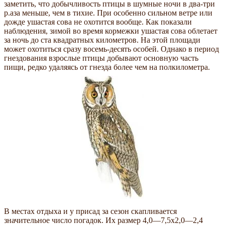
заметить, что добычливость птицы в шумные ночи в два-три
р.аза меньше, чем в тихие. При особенно сильном ветре или
дожде ушастая сова не охотится вообще. Как показали
наблюдения, зимой во время кормежки ушастая сова облетает
за ночь до ста квадратных километров. На этой площади
может охотиться сразу восемь-десять особей. Однако в период
гнездования взрослые птицы добывают основную часть
пищи, редко удаляясь от гнезда более чем на полкилометра.
В местах отдыха и у присад за сезон скапливается
значительное число погадок. Их размер 4,0—7,5x2,0—2,4