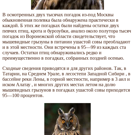
В осмотренных двух тысячах погадок из-под Москвы
обыкновенная полевка была обнаружена практически в
каждой. Б этих же погадках были найдены остатки двух
певчих птиц, крота и бурозубки, анализ около полутора тысяч
погадок из Воронежской области свидетельствует, что
мышевидные грызуны в питании ушастой совы преобладают
и в этой местности. Они встречены в 95—99 из каждых ста
случаев. Остатки птиц обнаруживались редко и
преимущественно в погадках, собранных поздней осенью.
Сходные сведения приводятся и для других районов. Так, в
Татарии, на Среднем Урале, в лесостепи Западной Сибири , в
бассейне реки Лены, в горной местности, например в 3 аил и
иском Алатау , и многих других местах летом на долю
мышевидных грызунов в погадках ушастой совы приходится
95—100 процентов.