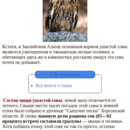
Кстати, в Заилийском Алатау основным кормом ушастой совы
являются узкочерепная и тяншанская лесные полевки, а
обитающих здесь же в каменистых россыпях пищух эта сова
почти не добывает.
Все книги о совах
Состав пищи ушастой совы
зимой мало отличается от
летнего. Свыше шести тысяч погадок этой совы в зимний
сезон было собрано в урочище "Сыпучие пески" Херсонской
области. И снова
львиную долю рациона сов (85—92
процента встреч) составили грызуны
— мыши и полевки.
Хотя поймать птицу этой сове не так-то просто, остатки