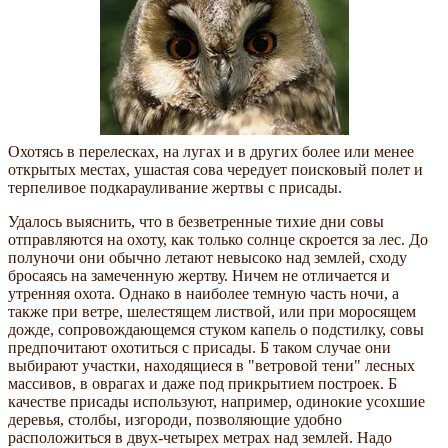
Охотясь в перелесках, на лугах и в других более или менее
открытых местах, ушастая сова чередует поисковый полет и
терпеливое подкарауливание жертвы с присады.
Удалось выяснить, что в безветренные тихие дни совы
отправляются на охоту, как только солнце скроется за лес. До
полуночи они обычно летают невысоко над землей, сходу
бросаясь на замеченную жертву. Ничем не отличается и
утренняя охота. Однако в наиболее темную часть ночи, а
также при ветре, шелестящем листвой, или при моросящем
дожде, сопровождающемся стуком капель о подстилку, совы
предпочитают охотиться с присады. Б таком случае они
выбирают участки, находящиеся в "ветровой тени" лесных
массивов, в оврагах и даже под прикрытием построек. Б
качестве присады используют, например, одинокие усохшие
деревья, столбы, изгороди, позволяющие удобно
расположиться в двух-четырех метрах над землей. Надо