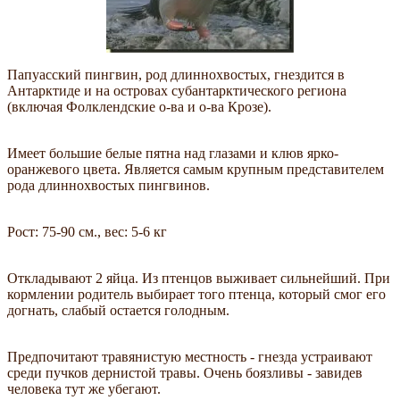
Папуасский пингвин, род длиннохвостых, гнездится в
Антарктиде и на островах субантарктического региона
(включая Фолклендские о-ва и о-ва Крозе).
Имеет большие белые пятна над глазами и клюв ярко-
оранжевого цвета. Является самым крупным представителем
рода длиннохвостых пингвинов.
Рост: 75-90 см., вес: 5-6 кг
Откладывают 2 яйца. Из птенцов выживает сильнейший. При
кормлении родитель выбирает того птенца, который смог его
догнать, слабый остается голодным.
Предпочитают травянистую местность - гнезда устраивают
среди пучков дернистой травы. Очень боязливы - завидев
человека тут же убегают.