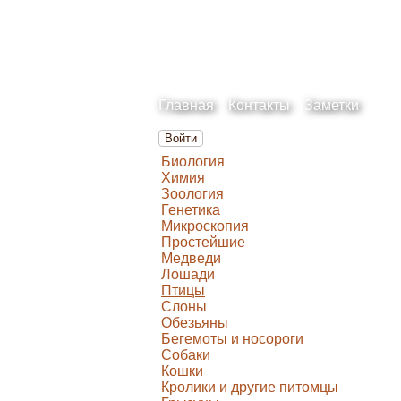
Главная
Контакты
Заметки
Войти
Биология
Химия
Зоология
Генетика
Микроскопия
Простейшие
Медведи
Лошади
Птицы
Слоны
Обезьяны
Бегемоты и носороги
Собаки
Кошки
Кролики и другие питомцы