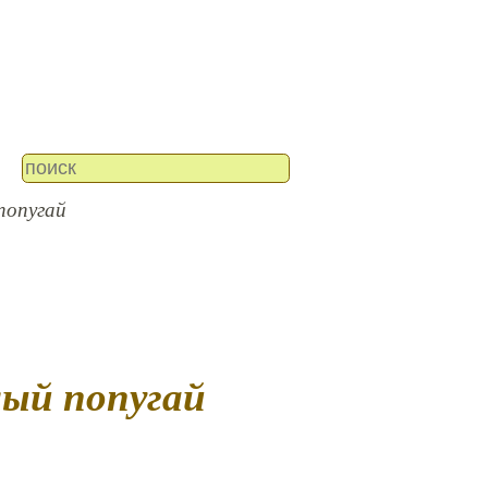
попугай
лый попугай