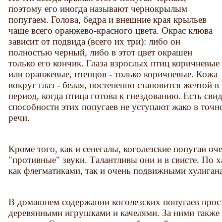
поэтому его иногда называют чернокрылым
попугаем. Голова, бедра и внешние края крыльев
чаще всего оранжево-красного цвета. Окрас клюва
зависит от подвида (всего их три): либо он
полностью черный, либо в этот цвет окрашен
только его кончик. Глаза взрослых птиц коричневые
или оранжевые, птенцов - только коричневые. Кожа
вокруг глаз - белая, постепенно становится желтой в
период, когда птица готова к гнездованию. Есть сви
способности этих попугаев не уступают жако в точ
речи.
Кроме того, как и сенегалы, коголезские попугаи оч
"противные" звуки. Талантливы они и в свисте. По 
как флегматиками, так и очень подвижными хулиган
В домашнем содержании коголезских попугаев прос
деревянными игрушками и качелями. За ними также