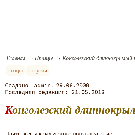
Главная
Птицы
Конголезский длиннокрылый 
птицы
попугаи
admin
29.06.2009
31.05.2013
Конголезский длиннокры
Почти всегда крылья этого попугая черные,