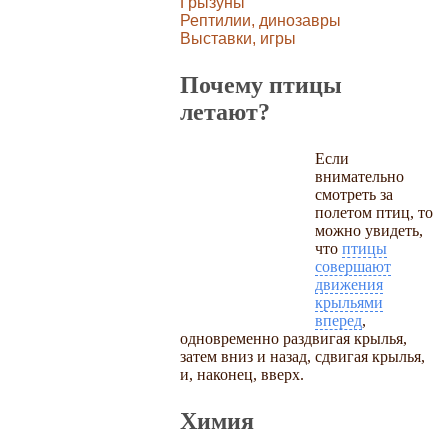
Грызуны
Рептилии, динозавры
Выставки, игры
Почему птицы
летают?
Если
внимательно
смотреть за
полетом птиц, то
можно увидеть,
что
птицы
совершают
движения
крыльями
вперед
,
одновременно раздвигая крылья,
затем вниз и назад, сдвигая крылья,
и, наконец, вверх.
Химия