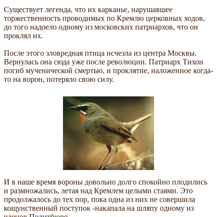
Существует легенда, что их карканье, нарушавшее
торжественность проводимых по Кремлю церковных ходов,
до того надоело одному из московских патриархов, что он
проклял их.
После этого зловредная птица исчезла из центра Москвы.
Вернулась она сюда уже после революции. Патриарх Тихон
погиб мученической смертью, и проклятие, наложенное когда-
то на ворон, потеряло свою силу.
И в наше время вороны довольно долго спокойно плодились
и размножались, летая над Кремлем целыми стаями. Это
продолжалось до тех пор, пока одна из них не совершила
кощунственный поступок -накапала на шляпу одному из
членов Политбюро.