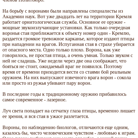
На борьбу с воронами были направлены специалисты из
Академии наук. Вот уже двадцать лет на территории Кремля
работает орнитологическая служба. Основное ее оружие -
мощные звукоизлучающие установки. Как только очередная
воронья стая приближается к объекту номер один - Кремлю,
раздается громкое тревожное карканье, которое издают птицы
при нападении на врагов. Испуганная стая в страхе убирается
от опасного места. Одно только плохо. Ворона, как уже
говорилось, не простая птица, а очень умная. Только звуком с
ней не сладишь. Уже недели через две она соображает, что
бояться не стоит, ожидаемый враг не появился. Поэтому
время от времени приходится вести со стаями бой реальным
оружием. На них выпускают извечного врага ворон - сокола
или просто из ружья убивают пару ворон.
В последние годы к традиционному оружию прибавилось
самое современное - лазерное.
Луч света попадает на сетчатку глаза птицы, временно лишает
ее зрения, и вся стая в ужасе разлетается.
Вороны, по наблюдению биологов, отличаются еще одним,
казалось бы, чисто человеческим чувством - любовью к играм.