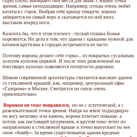
Одно плохо; выбирают они места для забав, с нашей точки
зрения, самые неподходящие. Например, птицы очень любят
кататься с горок. Выбрав себе крышу покруче, ворона
забирается на самый верх и скатывается по ней вниз,
выставив вперед ноги.
Казалось бы, что в этом плохого - пускай пташка Божья
порезвится. Но дело в том, что здания с крышами нужной для
катания крутизны в городах встречаются не часто.
Поэтому вороны делают себе горки... из покрытых сусальным
золотом куполов церквей. И после этих развлечений на
блестящих куполах появляются потертости-дорожки.
Шиком современной архитектуры считаются высокие здания
со стеклянной крышей, как, например, центральный офис
«Газпрома» в Москве. Смотрится он снизу очень
привлекательно.
Воронам он тоже понравился,
но не с эстетической, а с
развлекательной точки зрения. Найдя на земле подходящую
по весу железяку или камень, ворона взлетает повыше, а
потом, как настоящий штурмовик, в крутом пике летит по
направлению к стеклянной крыше и точно выпускает на нее
свою «бомбу». За время существования здания вредные