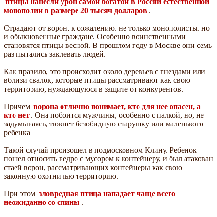
птицы нанесли урон самой богатой в России естественной
монополии в размере 20 тысяч долларов
.
Страдают от ворон, к сожалению, не только монополисты, но
и обыкновенные граждане. Особенно воинственными
становятся птицы весной. В прошлом году в Москве они семь
раз пытались заклевать людей.
Как правило, это происходит около деревьев с гнездами или
вблизи свалок, которые птицы рассматривают как свою
территорию, нуждающуюся в защите от конкурентов.
Причем
ворона отлично понимает, кто для нее опасен, а
кто нет
. Она побоится мужчины, особенно с палкой, но, не
задумываясь, тюкнет безобидную старушку или маленького
ребенка.
Такой случай произошел в подмосковном Клину. Ребенок
пошел относить ведро с мусором к контейнеру, и был атакован
стаей ворон, рассматривающих контейнеры как свою
законную охотничью территорию.
При этом
зловредная птица нападает чаще всего
неожиданно со спины
.