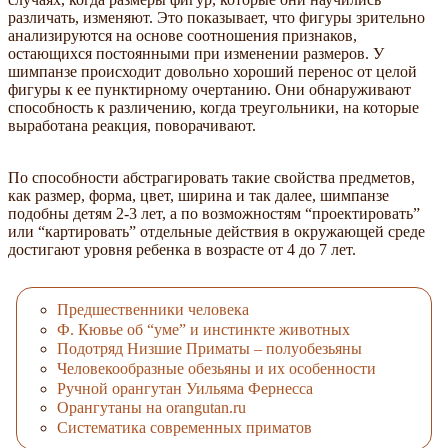
различать, изменяют. Это показывает, что фигуры зрительно
анализируются на основе соотношения признаков,
остающихся постоянными при изменении размеров. У
шимпанзе происходит довольно хороший перенос от целой
фигуры к ее пунктирному очертанию. Они обнаруживают
способность к различению, когда треугольники, на которые
выработана реакция, поворачивают.
По способности абстрагировать такие свойства предметов,
как размер, форма, цвет, ширина и так далее, шимпанзе
подобны детям 2-3 лет, а по возможностям “проектировать”
или “картировать” отдельные действия в окружающей среде
достигают уровня ребенка в возрасте от 4 до 7 лет.
Предшественники человека
Ф. Кювье об “уме” и инстинкте животных
Подотряд Низшие Приматы – полуобезьяны
Человекообразные обезьяны и их особенности
Ручной орангутан Уильяма Фернесса
Орангутаны на orangutan.ru
Систематика современных приматов