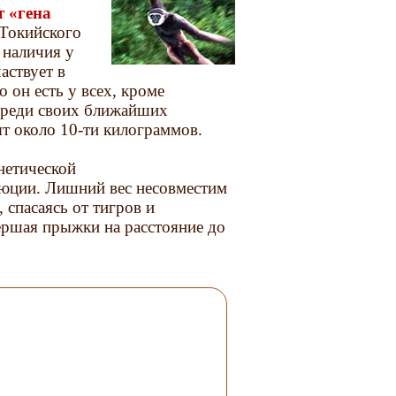
т «гена
Токийского
 наличия у
аствует в
о он есть у всех, кроме
среди своих ближайших
ят около 10-ти килограммов.
нетической
люции. Лишний вес несовместим
 спасаясь от тигров и
ершая прыжки на расстояние до