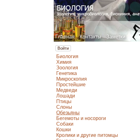
Главная
Контакты
Заметки
Войти
Биология
Химия
Зоология
Генетика
Микроскопия
Простейшие
Медведи
Лошади
Птицы
Слоны
Обезьяны
Бегемоты и носороги
Собаки
Кошки
Кролики и другие питомцы