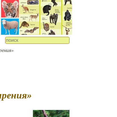
рения»
ирения»