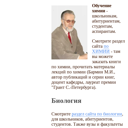
Обучение
химии
-
школьникам,
абитуриентам,
студентам,
аспирантам.
Смотрите раздел
сайта
по
ХИМИИ
- там
вы можете
заказать книги
по химии, прочитать материалы
лекций по химии (Бармин М.И.,
автор публикаций и серии книг,
доцент кафедры, лауреат премии
"Грант С.-Петербурга).
Биология
Смотрите
раздел сайта по биологии
,
для школьников, абитуриентов,
студентов. Также вузы и факультеты