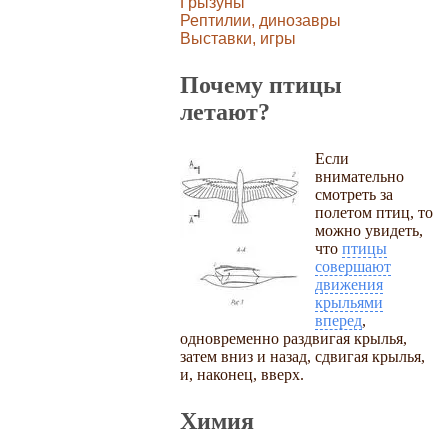
Грызуны
Рептилии, динозавры
Выставки, игры
Почему птицы
летают?
Если
внимательно
смотреть за
полетом птиц, то
можно увидеть,
что
птицы
совершают
движения
крыльями
вперед
,
одновременно раздвигая крылья,
затем вниз и назад, сдвигая крылья,
и, наконец, вверх.
Химия