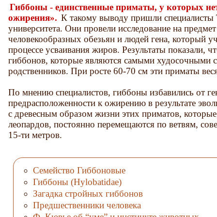
Гиббоны - единственные приматы, у которых не
ожирения».
К такому выводу пришли специалисты 
университета. Они провели исследование на предмет
человекообразных обезьян и людей гена, который уч
процессе усваивания жиров. Результаты показали, чт
гиббонов, которые являются самыми худосочными 
родственников. При росте 60-70 см эти приматы вес
По мнению специалистов, гиббоны избавились от ге
предрасположенности к ожирению в результате эво
с древесным образом жизни этих приматов, которые,
леопардов, постоянно перемещаются по ветвям, сов
15-ти метров.
Семейство Гиббоновые
Гиббоны (Hylobatidae)
Загадка стройных гиббонов
Предшественники человека
Ф. Кювье об “уме” и инстинкте животных