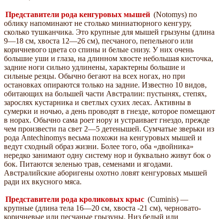
Представители рода кенгуровых мышей
(Notomys) по
облику напоминают не столько миниатюрного кенгуру,
сколько тушканчика. Это крупные для мышей грызуны (длина
9—18 см, хвоста 12—26 см), песчаного, пепельного или
коричневого цвета со спины и белые снизу. У них очень
большие уши и глаза, на длинном хвосте небольшая кисточка,
задние ноги сильно удлинены, характерны большие и
сильные резцы. Обычно бегают на всех ногах, но при
остановках опираются только на задние. Известно 10 видов,
обитающих на большей части Австралии: пустынях, степях,
зарослях кустарника и светлых сухих лесах. Активны в
сумерки и ночью, а день проводят в гнезде, которое помещают
в норах. Обычно сама роет нору и устраивает гнездо, прежде
чем произвести па свет 2—5 детенышей. Сумчатые зверьки из
рода Antechinomys весьма похожи на кенгуровых мышей и
ведут сходный образ жизни. Более того, оба «двойника»
нередко занимают одну систему нор и буквально живут бок о
бок. Питаются зеленью трав, семенами и ягодами.
Австралийские аборигены охотно ловят кенгуровых мышей
ради их вкусного мяса.
Представители рода кроликовых крыс
(Cuminis) —
крупные (длина тела 16—20 см, хвоста -21 см), черновато-
коричневые или песчаные грызуны. Низ белый или