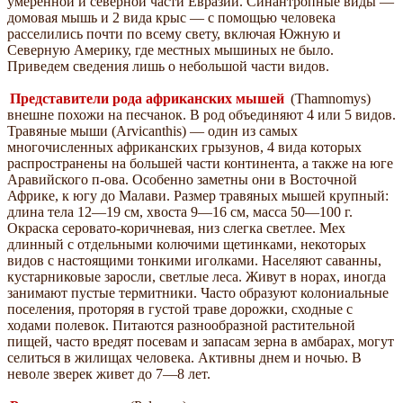
умеренной и северной части Евразии. Синантропные виды —
домовая мышь и 2 вида крыс — с помощью человека
расселились почти по всему свету, включая Южную и
Северную Америку, где местных мышиных не было.
Приведем сведения лишь о небольшой части видов.
Представители рода африканских мышей
(Thamnomys)
внешне похожи на песчанок. В род объединяют 4 или 5 видов.
Травяные мыши (Arvicanthis) — один из самых
многочисленных африканских грызунов, 4 вида которых
распространены на большей части континента, а также на юге
Аравийского п-ова. Особенно заметны они в Восточной
Африке, к югу до Малави. Размер травяных мышей крупный:
длина тела 12—19 см, хвоста 9—16 см, масса 50—100 г.
Окраска серовато-коричневая, низ слегка светлее. Мех
длинный с отдельными колючими щетинками, некоторых
видов с настоящими тонкими иголками. Населяют саванны,
кустарниковые заросли, светлые леса. Живут в норах, иногда
занимают пустые термитники. Часто образуют колониальные
поселения, проторяя в густой траве дорожки, сходные с
ходами полевок. Питаются разнообразной растительной
пищей, часто вредят посевам и запасам зерна в амбарах, могут
селиться в жилищах человека. Активны днем и ночью. В
неволе зверек живет до 7—8 лет.