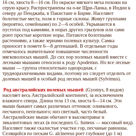
16 см, хвоста 8—16 см. По окраске мягкого меха похожи на
серую крысу. Распространены на о-ве Щри-Ланка, в Индии к
северу до Пенджаба, в Пакистане и Бирме. Населяют
болотистые места, поля и горные склоны. Живут группами
(вероятно, семейными) по 2—6 особей. Укрываются в
пустотах под камнями, в норах других грызунов или сами
роют простые короткие норы. Питаются болотными
растениями, а также зернами полевых культур. Самка
приносит в помете 6—8 детенышей. В отдельные годы
отмечалось значительное повышение численности
мягковолосых мышей. До сих пор полевых мышей вместе с
лесными мышами относили к роду Apodemus. Но все лесные
мыши — группа относительно однородная, с
трудноразличимыми видами, поэтому их следует отделить от
долевых мышей в особый род лесных мышей (Sylvimus).
Род австралийских полевых мышей
(Gyomys, 8 видов)
населяет весь Австралийский континент, за исключением
влажного севера. Длина тела 13 см, хвоста 6—14 см. Эти
мыши бывают самых различных оттенков: оливкового,
песчаного, пепельного; низ светлый, часто белый.
Австралийские мыши обитают в высокотравье и
эвкалиптовых лесах (в последних G. fumeus — массовый вид).
Населяют также скалистые участки гор, песчаные равнины.
Селящийся по пескам G. alcinereus роет глубокие (до 1 м)