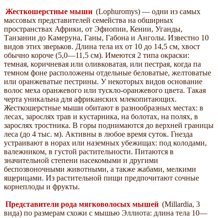
Жесткошерстные мыши
(Lophuromys) — одни из самых
массовых представителей семейства на обширных
пространствах Африки, от Эфиопии, Кении, Уганды,
Танзании до Камеруна, Ганы, Габона и Анголы. Известно 10
видов этих зверьков. Длина тела их от 10 до 14,5 см, хвост
обычно короче (5,0—11,5 см). Имеются 2 типа окраски:
темная, коричневая или оливковатая, или пестрая, когда па
темном фоне расположены отдельные беловатые, желтоватые
или оранжеватые пестрины. У некоторых видов основание
волос меха оранжевого или тускло-оранжевого цвета. Такая
черта уникальна для африканских млекопитающих.
Жесткошерстные мыши обитают в разнообразных местах: в
лесах, зарослях трав и кустарника, на болотах, на полях, в
зарослях тростника. В горы поднимаются до верхней границы
леса (до 4 тыс. м). Активны в любое время суток. Гнезда
устраивают в норах или наземных убежищах: под колодами,
валежником, в густой растительности. Питаются в
значительной степени насекомыми и другими
беспозвоночными животными, а также жабами, мелкими
ящерицами. Из растительной пищи предпочитают сочные
корнеплоды и фрукты.
Представители рода мягковолосых мышей
(Millardia, 3
вида) по размерам схожи с мышью Эллиота: длина тела 10—