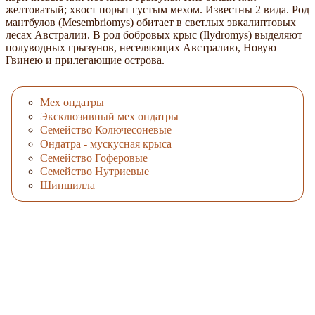
желтоватый; хвост порыт густым мехом. Известны 2 вида. Род
мантбулов (Mesembriomys) обитает в светлых эвкалиптовых
лесах Австралии. В род бобровых крыс (Ilydromys) выделяют
полуводных грызунов, неселяющих Австралию, Новую
Гвинею и прилегающие острова.
Мех ондатры
Эксклюзивный мех ондатры
Семейство Колючесоневые
Ондатра - мускусная крыса
Семейство Гоферовые
Семейство Нутриевые
Шиншилла