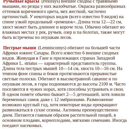
Ручьевые крысы
(Pelorays) внешне сходны с травяными
мышами, но резцы у них жалобчатые. Окраска разнообразных
оттенков коричневого цвета, мех жесткий, частично
щетинистый. У некоторых видов (всего известно 9 видов) на
спине узкий продольный «ремешок». Длина тела 12—22 см,
хвост может быть длиннее и короче тела. Обычно обитают во
влажных местах у рек, ручьев, озер и па болотах, также могут
быть встречены по опушкам лесов.
Пестрые мыши
(Lemniscomys) обитают на большей части
Африки южнее Сахары. Всего известно 6 внешне сходных
видов. Живущая в Гане и прилежащих странах Западной
Африки L. striatus — характерный представитель группы.
Длина тела пестрых мышей 10—14 см, хвоста 10—16 см. На
темпом фоне спины и боков протягиваются прерывистые
светлые полоски. Обитают в высокотравной саванне и по
опушкам лесов, в горы поднимаются до высоты 2100 м. Часто
поселяются в чужих норах, хотя способны устраивать и свои.
В одном помете обычно бывает 2—5 детенышей, хотя ловили
беременных самок даже с 12 эмбрионами. Размножение
возможно круглый год, хотя некоторые виды прекращают
размножаться в сухие сезоны. Активны преимущественно
днем. Питаются главным образом растительной пищей, в
основном плодами, корнеплодами, мягкими семенами. Иногда
поедают насекомых.