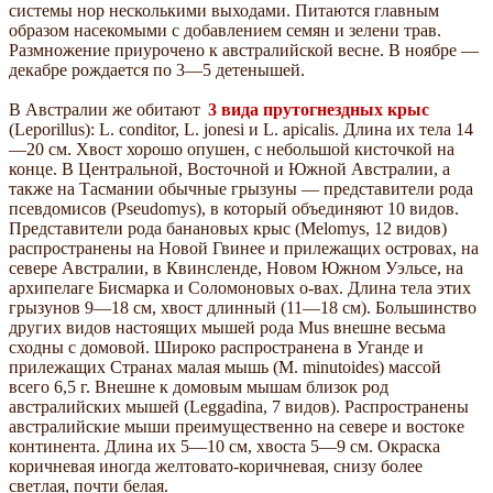
системы нор несколькими выходами. Питаются главным
образом насекомыми с добавлением семян и зелени трав.
Размножение приурочено к австралийской весне. В ноябре —
декабре рождается по 3—5 детенышей.
В Австралии же обитают
3 вида прутогнездных крыс
(Leporillus): L. conditor, L. jonesi и L. apicalis. Длина их тела 14
—20 см. Хвост хорошо опушен, с небольшой кисточкой на
конце. В Центральной, Восточной и Южной Австралии, а
также на Тасмании обычные грызуны — представители рода
псевдомисов (Pseudomys), в который объединяют 10 видов.
Представители рода банановых крыс (Melomys, 12 видов)
распространены на Новой Гвинее и прилежащих островах, на
севере Австралии, в Квинсленде, Новом Южном Уэльсе, на
архипелаге Бисмарка и Соломоновых о-вах. Длина тела этих
грызунов 9—18 см, хвост длинный (11—18 см). Большинство
других видов настоящих мышей рода Mus внешне весьма
сходны с домовой. Широко распространена в Уганде и
прилежащих Странах малая мышь (М. minutoides) массой
всего 6,5 г. Внешне к домовым мышам близок род
австралийских мышей (Leggadina, 7 видов). Распространены
австралийские мыши преимущественно на севере и востоке
континента. Длина их 5—10 см, хвоста 5—9 см. Окраска
коричневая иногда желтовато-коричневая, снизу более
светлая, почти белая.