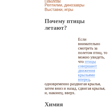
Грызуны
Рептилии, динозавры
Выставки, игры
Почему птицы
летают?
Если
внимательно
смотреть за
полетом птиц, то
можно увидеть,
что
птицы
совершают
движения
крыльями
вперед
,
одновременно раздвигая крылья,
затем вниз и назад, сдвигая крылья,
и, наконец, вверх.
Химия