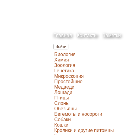
Главная
Контакты
Заметки
Войти
Биология
Химия
Зоология
Генетика
Микроскопия
Простейшие
Медведи
Лошади
Птицы
Слоны
Обезьяны
Бегемоты и носороги
Собаки
Кошки
Кролики и другие питомцы