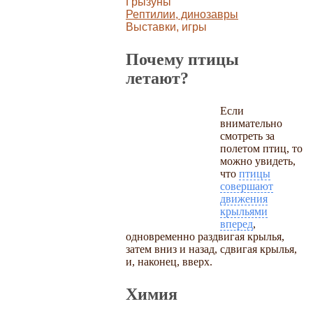
Грызуны
Рептилии, динозавры
Выставки, игры
Почему птицы
летают?
Если
внимательно
смотреть за
полетом птиц, то
можно увидеть,
что
птицы
совершают
движения
крыльями
вперед
,
одновременно раздвигая крылья,
затем вниз и назад, сдвигая крылья,
и, наконец, вверх.
Химия