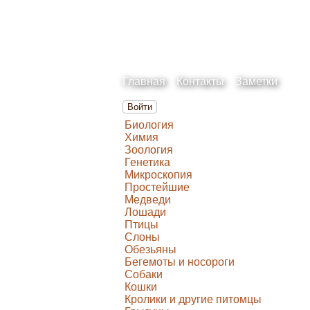
Главная
Контакты
Заметки
Войти
Биология
Химия
Зоология
Генетика
Микроскопия
Простейшие
Медведи
Лошади
Птицы
Слоны
Обезьяны
Бегемоты и носороги
Собаки
Кошки
Кролики и другие питомцы