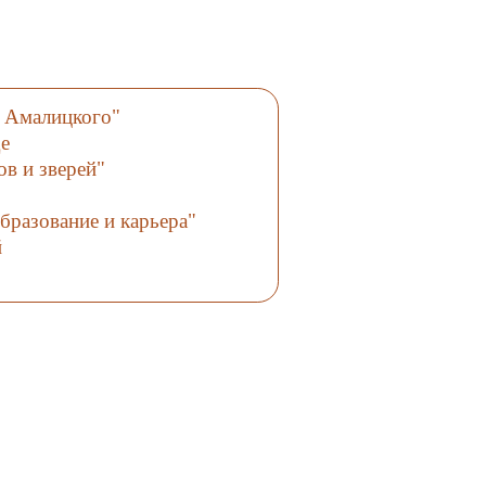
 Амалицкого"
е
ов и зверей"
бразование и карьера"
й