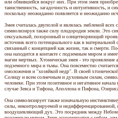
или обвившейся вокруг них. При этом змея приобрета
таинственность, загадочность и интуитивность, и с
поскольку неожиданно появляется и неожиданно исч
Змея считалась двуполой и являлась эмблемой все
символизируя также силу плодородия земли. Это си
сексуальный, похоронный и олицетворяющий проявл
источник всего потенциального как в материальной с
связанный с концепцией как жизни, так и смерти. По
она находится в контакте с подземным миром и имее
магии мертвых. Хтоническая змея - это проявление 
подземного мира и тьмы. Она повсеместно считаетс
омоложения и "хозяйкой недр". В своей хтоническо
Солнцу и всем солнечным и духовным силам, симво
человеке. При этом позитивное и негативное начала 
случае Зевса и Тифона, Аполлона и Пифона, Озириса 
Она символизирует также изначальную инстинктивн
силы, неконтролируемой и недифференцированной, 
воодушевляющий дух. Это посредник между Небом 
подземным миром. Змея ассоциируется с небом, земл