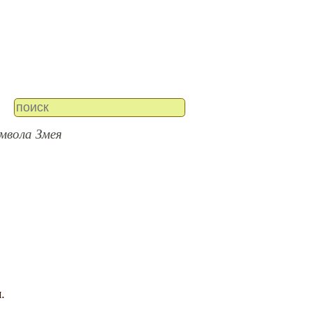
мвола Змея
я
.