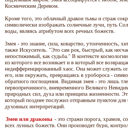
Космическим Деревом.
Кроме того, это облачный дракон тьмы и страж сок
символически изображать солнечные лучи, путь Сол
воды, являясь атрибутом всех речных божеств.
Змея - это знание, сила, коварство, утонченность, хит
также Искуситель. "Это сам рок, быстрый, как несча
непостижимый, как судьба." В контексте космологии 
из которого все возникает и в который все возвращ
недифференцированный хаос. Она может служить о
его, или окружать, превращаясь в уробороса - симв
обратного поглощения. Видимая змея - это лишь тл
первопричинного, вневременного Великого Невидим
природных сил, духа или принципа жизненности. Эт
который позднее послужил отправным пунктом для 
духовных интерпретаций.
Змеи или драконы
- это стражи порога, храмов, с
всех лунных божеств. Они производят бури, контр