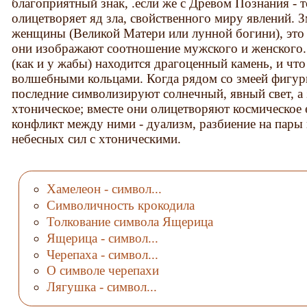
благоприятный знак, .если же с Древом Познания - т
олицетворяет яд зла, свойственного миру явлений. 
женщины (Великой Матери или лунной богини), это 
они изображают соотношение мужского и женского. 
(как и у жабы) находится драгоценный камень, и чт
волшебными кольцами. Когда рядом со змеей фигури
последние символизируют солнечный, явный свет, а з
хтоническое; вместе они олицетворяют космическое 
конфликт между ними - дуализм, разбиение на пары
небесных сил с хтоническими.
Хамелеон - символ...
Символичность крокодила
Толкование символа Ящерица
Ящерица - символ...
Черепаха - символ...
О символе черепахи
Лягушка - символ...