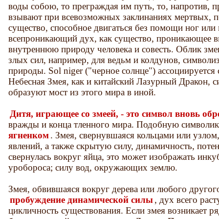
воды собою, то преграждая им путь, то, напротив, п
взывают при всевозможных заклинаниях мертвых, п
существо, способное двигаться без помощи ног или
всепроникающий дух, как существо, проникающее вг
внутреннюю природу человека и совесть. Облик зме
злых сил, например, для ведьм и колдунов, символ
природы. Sol niger ("черное солнце") ассоциируется
Небесная Змея, как и китайский Лазурный Дракон, с
образуют мост из этого мира в иной.
Дитя, играющее со змеей, - это символ вновь обр
вражды и конца тленного мира. Подобную символи
ягненком
. Змея, свернувшаяся кольцами или узлом
явлений, а также скрытую силу, динамичность, потен
свернулась вокруг яйца, это может изображать инк
уробороса; силу вод, окружающих землю.
Змея, обвившаяся вокруг дерева или любого другого
пробуждение динамической силы
, дух всего рас
цикличность существования. Если змея возникает р