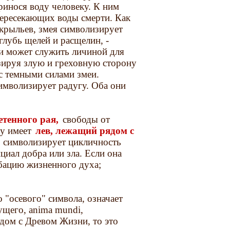
ринося воду человеку. К ним
ересекающих воды смерти. Как
 крыльев, змея символизирует
лубь щелей и расщелин, -
и может служить личиной для
изируя злую и греховную сторону
 с темными силами змеи.
имволизирует радугу. Оба они
етенного рая,
свободы от
ку имеет
лев, лежащий рядом с
, символизирует цикличность
циал добра или зла. Если она
убацию жизненного духа;
 "осевого" символа, означает
тущего, anima mundi,
ядом с Древом Жизни, то это