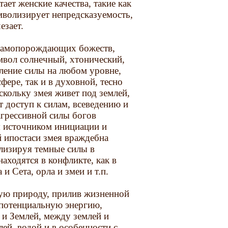
ет женские качества, такие как
имволизирует непредсказуемость,
езает.
х самопорождающих божеств,
мвол солнечный, хтонический,
ение силы на любом уровне,
фере, так и в духовной, тесно
скольку змея живет под землей,
т доступ к силам, всеведению и
агрессивной силы богов
я источником инициации и
й ипостаси змея враждебна
лизируя темные силы в
находятся в конфликте, как в
и Сета, орла и змеи и т.п.
ую природу, прилив жизненной
потенциальную энергию,
и Землей, между землей и
ей, водой и в особенности с