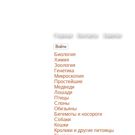
Главная
Контакты
Заметки
Войти
Биология
Химия
Зоология
Генетика
Микроскопия
Простейшие
Медведи
Лошади
Птицы
Слоны
Обезьяны
Бегемоты и носороги
Собаки
Кошки
Кролики и другие питомцы