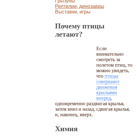
Грызуны
Рептилии, динозавры
Выставки, игры
Почему птицы
летают?
Если
внимательно
смотреть за
полетом птиц, то
можно увидеть,
что
птицы
совершают
движения
крыльями
вперед
,
одновременно раздвигая крылья,
затем вниз и назад, сдвигая крылья,
и, наконец, вверх.
Химия