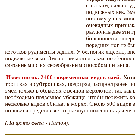
с тонким, сильно 
подвижных век. Зм
поэтому у них мног
очевидных признака
различить две эти
большинство ящери
передних ног не бы
коготков рудименты задних. У безногих ящериц, вн
подвижные веки. Змеи отличаются также особенност
связанными с их своеобразным способом питания.
Известно ок. 2400 современных видов змей.
Хотя
тропиках и субтропиках, подотряд распространен п
змеи только в областях с вечной мерзлотой, так как
необходимо подземное убежище, чтобы пережить хо
несколько видов обитает в морях. Около 500 видов 
половина представляет серьезную опасность для чел
(На фото слева - Питон).