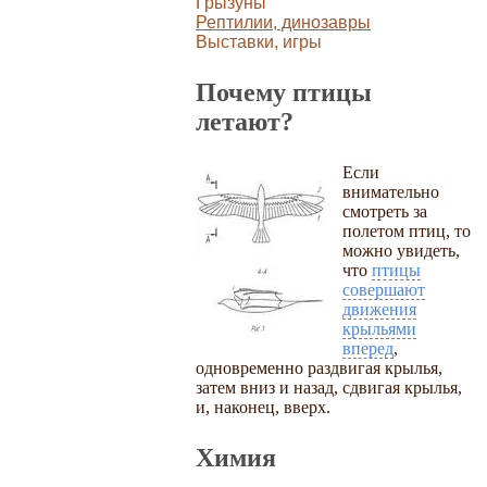
Грызуны
Рептилии, динозавры
Выставки, игры
Почему птицы
летают?
Если
внимательно
смотреть за
полетом птиц, то
можно увидеть,
что
птицы
совершают
движения
крыльями
вперед
,
одновременно раздвигая крылья,
затем вниз и назад, сдвигая крылья,
и, наконец, вверх.
Химия