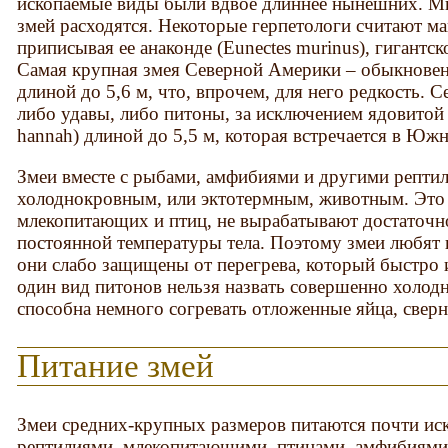
ископаемые виды были вдвое длиннее нынешних. М
змей расходятся. Некоторые герпетологи считают ма
приписывая ее анаконде (Eunectes murinus), гигант
Самая крупная змея Северной Америки – обыкновенны
длиной до 5,6 м, что, впрочем, для него редкость. С
либо удавы, либо питоны, за исключением ядовитой
hannah) длиной до 5,5 м, которая встречается в Ю
Змеи вместе с рыбами, амфибиями и другими рептил
холоднокровным, или эктотермным, животным. Это о
млекопитающих и птиц, не вырабатывают достаточн
постоянной температуры тела. Поэтому змеи любят г
они слабо защищены от перегрева, который быстро 
один вид питонов нельзя назвать совершенно холодн
способна немного согревать отложенные яйца, свер
Питание змей
Змеи средних-крупных размеров питаются почти ис
рептилиями, млекопитающими, птицами, амфибиями