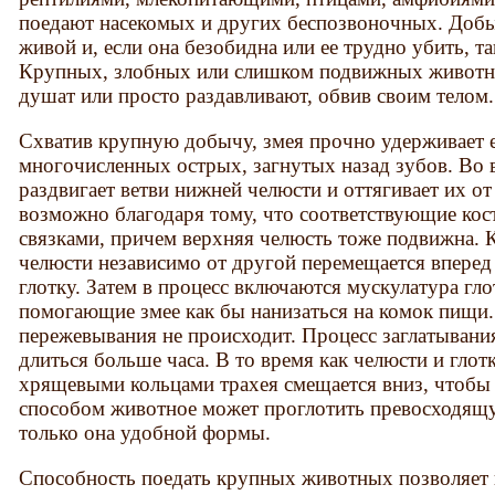
поедают насекомых и других беспозвоночных. Добыч
живой и, если она безобидна или ее трудно убить, та
Крупных, злобных или слишком подвижных животн
душат или просто раздавливают, обвив своим телом.
Схватив крупную добычу, змея прочно удерживает 
многочисленных острых, загнутых назад зубов. Во 
раздвигает ветви нижней челюсти и оттягивает их о
возможно благодаря тому, что соответствующие ко
связками, причем верхняя челюсть тоже подвижна.
челюсти независимо от другой перемещается вперед 
глотку. Затем в процесс включаются мускулатура гло
помогающие змее как бы нанизаться на комок пищи.
пережевывания не происходит. Процесс заглатыван
длиться больше часа. В то время как челюсти и глот
хрящевыми кольцами трахея смещается вниз, чтобы
способом животное может проглотить превосходящу
только она удобной формы.
Способность поедать крупных животных позволяет