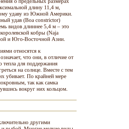
нения о предельных размерах
ксимальной длину 11,4 м,
скому удаву из Южной Америки.
й удав (Boa constrictor)
емь видов длиннее 5,4 м – это
 королевской кобры (Naja
жной и Юго-Восточной Азии.
иями относятся к
значает, что они, в отличие от
о тепла для поддержания
реться на солнце. Вместе с тем
их убивает. По крайней мере
окровным, так как самка
нувшись вокруг них кольцом.
ключительно другими
 и рыбой. Многие мелкие виды