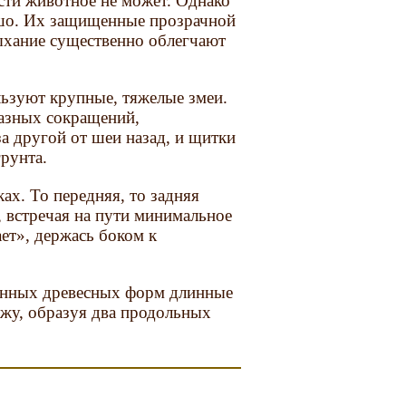
сти животное не может. Однако
ошо. Их защищенные прозрачной
дыхание существенно облегчают
ьзуют крупные, тяжелые змеи.
разных сокращений,
 другой от шеи назад, и щитки
рунта.
ах. То передняя, то задняя
, встречая на пути минимальное
ает», держась боком к
ванных древесных форм длинные
жу, образуя два продольных