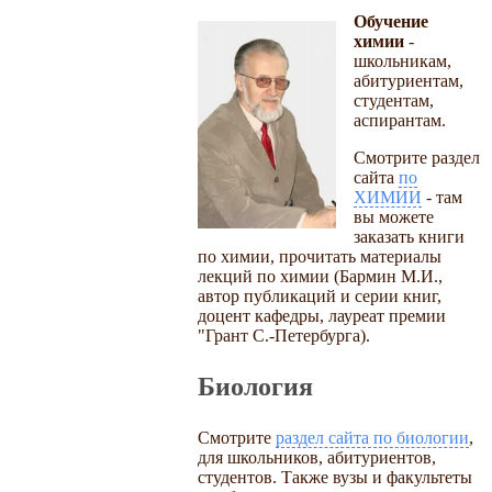
Обучение
химии
-
школьникам,
абитуриентам,
студентам,
аспирантам.
Смотрите раздел
сайта
по
ХИМИИ
- там
вы можете
заказать книги
по химии, прочитать материалы
лекций по химии (Бармин М.И.,
автор публикаций и серии книг,
доцент кафедры, лауреат премии
"Грант С.-Петербурга).
Биология
Смотрите
раздел сайта по биологии
,
для школьников, абитуриентов,
студентов. Также вузы и факультеты