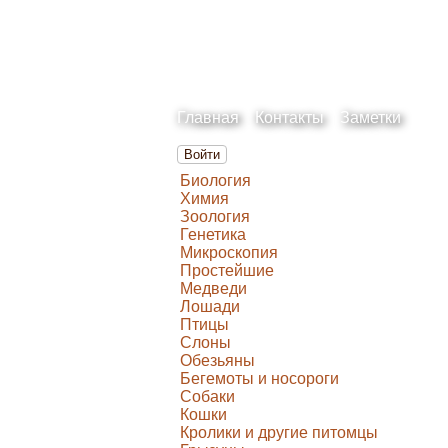
Главная
Контакты
Заметки
Войти
Биология
Химия
Зоология
Генетика
Микроскопия
Простейшие
Медведи
Лошади
Птицы
Слоны
Обезьяны
Бегемоты и носороги
Собаки
Кошки
Кролики и другие питомцы