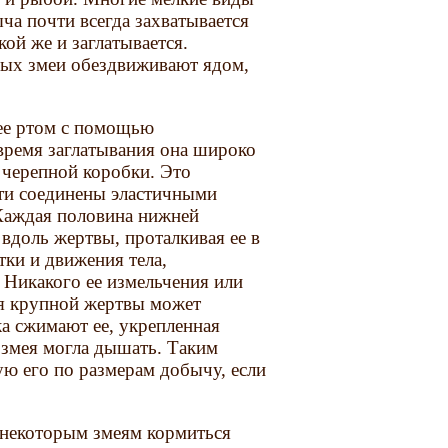
а почти всегда захватывается
кой же и заглатывается.
ых змеи обездвиживают ядом,
ее ртом с помощью
время заглатывания она широко
т черепной коробки. Это
сти соединены эластичными
 Каждая половина нижней
вдоль жертвы, проталкивая ее в
тки и движения тела,
 Никакого ее измельчения или
ия крупной жертвы может
ка сжимают ее, укрепленная
 змея могла дышать. Таким
ю его по размерам добычу, если
 некоторым змеям кормиться