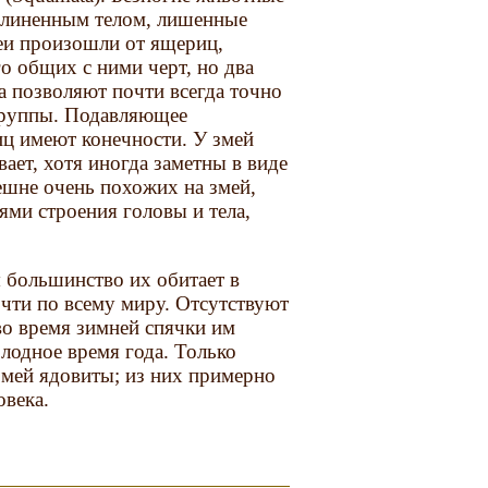
удлиненным телом, лишенные
еи произошли от ящериц,
о общих с ними черт, но два
 позволяют почти всегда точно
 группы. Подавляющее
ц имеют конечности. У змей
вает, хотя иногда заметны в виде
ешне очень похожих на змей,
ями строения головы и тела,
 большинство их обитает в
очти по всему миру. Отсутствуют
 во время зимней спячки им
лодное время года. Только
змей ядовиты; из них примерно
овека.