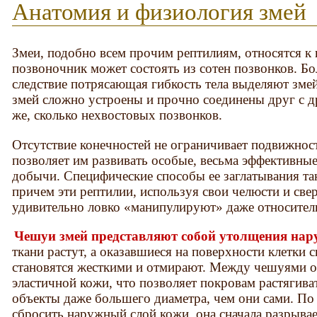
Анатомия и физиология змей
Змеи, подобно всем прочим рептилиям, относятся 
позвоночник может состоять из сотен позвонков. Бо
следствие потрясающая гибкость тела выделяют зме
змей сложно устроены и прочно соединены друг с д
же, сколько нехвостовых позвонков.
Отсутствие конечностей не ограничивает подвижност
позволяет им развивать особые, весьма эффективны
добычи. Специфические способы ее заглатывания та
причем эти рептилии, используя свои челюсти и све
удивительно ловко «манипулируют» даже относител
Чешуи змей представляют собой утолщения нар
ткани растут, а оказавшиеся на поверхности клетки 
становятся жесткими и отмирают. Между чешуями о
эластичной кожи, что позволяет покровам растягиват
объекты даже большего диаметра, чем они сами. По 
сбросить наружный слой кожи, она сначала разрывае