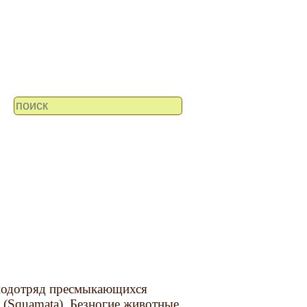
 подотряд пресмыкающихся
 (Squamata). Безногие животные