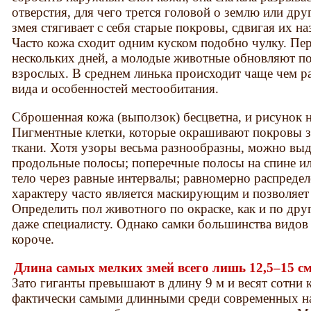
отверстия, для чего трется головой о землю или др
змея стягивает с себя старые покровы, сдвигая их н
Часто кожа сходит одним куском подобно чулку. Пер
нескольких дней, а молодые животные обновляют п
взрослых. В среднем линька происходит чаще чем раз
вида и особенностей местообитания.
Сброшенная кожа (выползок) бесцветна, и рисунок н
Пигментные клетки, которые окрашивают покровы зм
ткани. Хотя узоры весьма разнообразны, можно выд
продольные полосы; поперечные полосы на спине 
тело через равные интервалы; равномерно распредел
характеру часто является маскирующим и позволяет 
Определить пол животного по окраске, как и по др
даже специалисту. Однако самки большинства видов 
короче.
Длина самых мелких змей всего лишь 12,5–15 см 
Зато гиганты превышают в длину 9 м и весят сотни 
фактически самыми длинными среди современных н