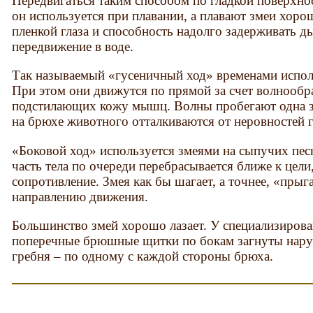
Передвигаться таким способом по гладкой поверхно
он используется при плавании, а плавают змеи хор
пленкой глаза и способность надолго задерживать 
передвижение в воде.
Так называемый «гусеничный ход» временами испол
При этом они движутся по прямой за счет волнооб
подстилающих кожу мышц. Волны пробегают одна за
на брюхе животного отталкиваются от неровностей г
«Боковой ход» используется змеями на сыпучих песк
часть тела по очереди перебрасывается ближе к цели
сопротивление. Змея как бы шагает, а точнее, «прыг
направлению движения.
Большинство змей хорошо лазает. У специализиро
поперечные брюшные щитки по бокам загнуты нару
гребня – по одному с каждой стороны брюха.