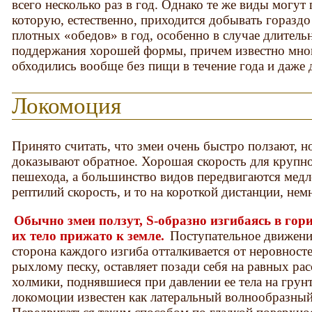
всего несколько раз в год. Однако те же виды могут
которую, естественно, приходится добывать гораздо
плотных «обедов» в год, особенно в случае длительн
поддержания хорошей формы, причем известно много
обходились вообще без пищи в течение года и даже 
Локомоция
Принято считать, что змеи очень быстро ползают, 
доказывают обратное. Хорошая скорость для крупно
пешехода, а большинство видов передвигаются медл
рептилий скорость, и то на короткой дистанции, не
Обычно змеи ползут, S-образно изгибаясь в гор
их тело прижато к земле.
Поступательное движение
сторона каждого изгиба отталкивается от неровносте
рыхлому песку, оставляет позади себя на равных ра
холмики, поднявшиеся при давлении ее тела на грун
локомоции известен как латеральный волнообразный