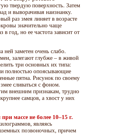
угую твердую поверхность. Затем
азад и выворачивая наизнанку.
вый раз змея линяет в возрасте
окровы значительно чаще
 в год, но ее частота зависит от
а ней заметен очень слабо.
еи, залегают глубже – в живой
елить три основных их типа:
или полностью опоясывающие
енные пятна. Рисунок по своему
змее сливаться с фоном.
угим внешним признакам, трудно
крупнее самцов, а хвост у них
при массе не более 10–15 г.
килограммов, являясь
аземных позвоночных, причем