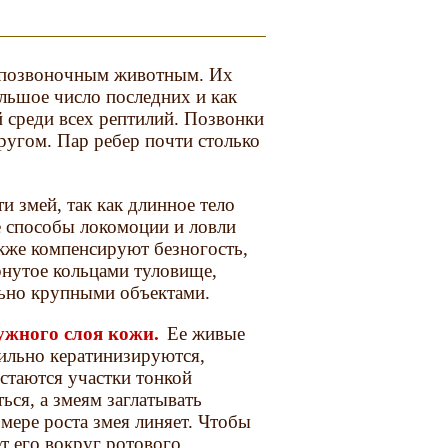
к позвоночным животным. Их
льшое число последних и как
й среди всех рептилий. Позвонки
ругом. Пар ребер почти столько
и змей, так как длинное тело
е способы локомоции и ловли
кже компенсируют безногость,
рнутое кольцами туловище,
ьно крупными объектами.
ужного слоя кожи.
Ее живые
сильно кератинизируются,
стаются участки тонкой
ься, а змеям заглатывать
мере роста змея линяет. Чтобы
т его вокруг ротового