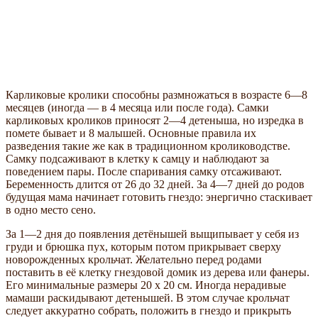
Карликовые кролики способны размножаться в возрасте 6—8
месяцев (иногда — в 4 месяца или после года). Самки
карликовых кроликов приносят 2—4 детеныша, но изредка в
помете бывает и 8 малышей. Основные правила их
разведения такие же как в традиционном кролиководстве.
Самку подсаживают в клетку к самцу и наблюдают за
поведением пары. После спаривания самку отсаживают.
Беременность длится от 26 до 32 дней. За 4—7 дней до родов
будущая мама начинает готовить гнездо: энергично стаскивает
в одно место сено.
За 1—2 дня до появления детёнышей выщипывает у себя из
груди и брюшка пух, которым потом прикрывает сверху
новорожденных крольчат. Желательно перед родами
поставить в её клетку гнездовой домик из дерева или фанеры.
Его минимальные размеры 20 х 20 см. Иногда нерадивые
мамаши раскидывают детенышей. В этом случае крольчат
следует аккуратно собрать, положить в гнездо и прикрыть