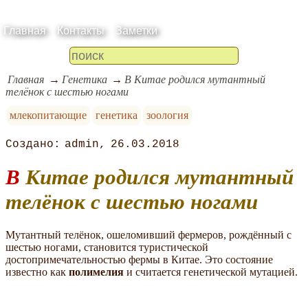
Главная
Контакты
Заметки
Главная
Генетика
В Китае родился мутантный
телёнок с шестью ногами
млекопитающие
генетика
зоология
admin
26.03.2018
В Китае родился мутантный
телёнок с шестью ногами
Мутантный телёнок, ошеломивший фермеров, рождённый с
шестью ногами, становится туристической
достопримечательностью фермы в Китае. Это состояние
известно как
полимелия
и считается генетической мутацией.