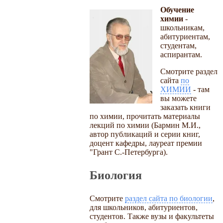
Обучение
химии
-
школьникам,
абитуриентам,
студентам,
аспирантам.
Смотрите раздел
сайта
по
ХИМИИ
- там
вы можете
заказать книги
по химии, прочитать материалы
лекций по химии (Бармин М.И.,
автор публикаций и серии книг,
доцент кафедры, лауреат премии
"Грант С.-Петербурга).
Биология
Смотрите
раздел сайта по биологии
,
для школьников, абитуриентов,
студентов. Также вузы и факультеты