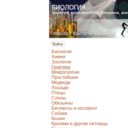
Главная
Контакты
Заметки
Войти
Биология
Химия
Зоология
Генетика
Микроскопия
Простейшие
Медведи
Лошади
Птицы
Слоны
Обезьяны
Бегемоты и носороги
Собаки
Кошки
Кролики и другие питомцы