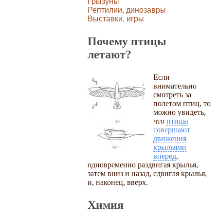
Грызуны
Рептилии, динозавры
Выставки, игры
Почему птицы
летают?
Если
внимательно
смотреть за
полетом птиц, то
можно увидеть,
что
птицы
совершают
движения
крыльями
вперед
,
одновременно раздвигая крылья,
затем вниз и назад, сдвигая крылья,
и, наконец, вверх.
Химия