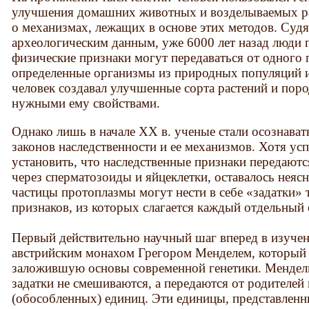
улучшения домашних животных и возделываемых рас
о механизмах, лежащих в основе этих методов. Суд
археологическим данным, уже 6000 лет назад люди 
физические признаки могут передаваться от одного
определенные организмы из природных популяций и
человек создавал улучшенные сорта растений и по
нужными ему свойствами.
Однако лишь в начале XX в. ученые стали осознават
законов наследственности и ее механизмов. Хотя у
установить, что наследственные признаки передаютс
через сперматозоиды и яйцеклетки, оставалось нея
частицы протоплазмы могут нести в себе «задатки»
признаков, из которых слагается каждый отдельный 
Первый действительно научный шаг вперед в изучен
австрийским монахом Грегором Менделем, который в
заложившую основы современной генетики. Мендель
задатки не смешиваются, а передаются от родителей
(обособленных) единиц. Эти единицы, представленн