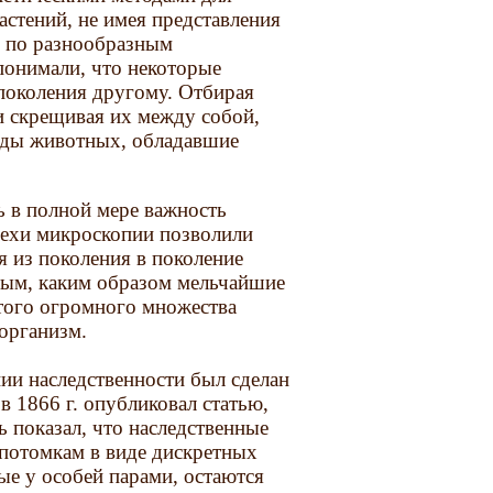
тений, не имея представления
я по разнообразным
понимали, что некоторые
 поколения другому. Отбирая
 скрещивая их между собой,
роды животных, обладавшие
ь в полной мере важность
спехи микроскопии позволили
я из поколения в поколение
сным, каким образом мельчайшие
 того огромного множества
организм.
ии наследственности был сделан
 1866 г. опубликовал статью,
 показал, что наследственные
 потомкам в виде дискретных
ые у особей парами, остаются