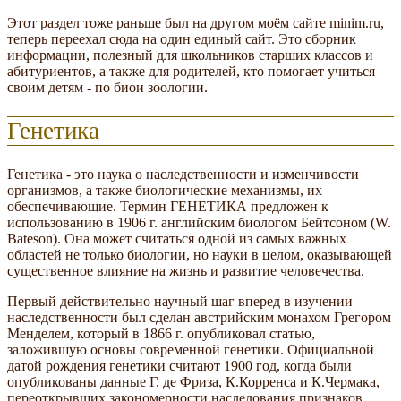
Этот раздел тоже раньше был на другом моём сайте minim.ru,
теперь переехал сюда на один единый сайт. Это сборник
информации, полезный для школьников старших классов и
абитуриентов, а также для родителей, кто помогает учиться
своим детям - по биои зоологии.
Генетика
Генетика - это наука о наследственности и изменчивости
организмов, а также биологические механизмы, их
обеспечивающие. Термин ГЕНЕТИКА предложен к
использованию в 1906 г. английским биологом Бейтсоном (W.
Bateson). Она может считаться одной из самых важных
областей не только биологии, но науки в целом, оказывающей
существенное влияние на жизнь и развитие человечества.
Первый действительно научный шаг вперед в изучении
наследственности был сделан австрийским монахом Грегором
Менделем, который в 1866 г. опубликовал статью,
заложившую основы современной генетики. Официальной
датой рождения генетики считают 1900 год, когда были
опубликованы данные Г. де Фриза, К.Корренса и К.Чермака,
переоткрывших закономерности наследования признаков,