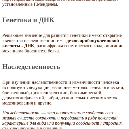
установленные Г.Менделем.
Генетика и ДНК
Решающее значение для развития генетики имеют открытие
«вещества наследственности» –
дезоксирибонуклеиновой
кислоты - ДНК
, расшифровка генетического кода, описание
механизма биосинтеза белка.
Наследственность
При изучении наследственности и изменчивости человека
используют следующие различные методы: генеалогический,
близнецовый, цитогенетическии, биохимический,
дерматоглифический, гибридизации соматических клеток,
моделирования и другие.
Наследственность
—
это неотъемлемое свойство всех
живых существ сохранять и передавать в ряду поколений
характерные для вида или популяции особенности строения,
функционирования и развития.