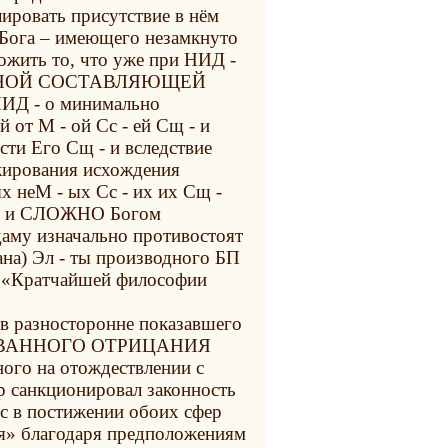
ировать присутствие в нём
 Бога – имеющего незамкнуто
ожить то, что уже при НИД -
АЛЬНОЙ СОСТАВЛЯЮЩЕЙ
 НИД - о минимально
 от М - ой Сс - ей Сщ - и
ти Его Сщ - и вследствие
ирования исхождения
 неМ - ых Сс - их их Сщ -
ТО и СЛОЖНО Богом
аму изначально противостоят
ана) Эл - ты производного БП
те «Кратчайшей философии
ов разносторонне показавшего
ИРОВАННОГО ОТРИЦАНИЯ
ного на отождествлении с
тр санкционировал законность
с в постижении обоих сфер
я» благодаря предположениям