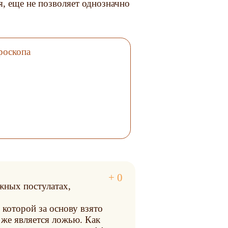
я, еще не позволяет однозначно
роскопа
жных постулатах,
 которой за основу взято
к же является ложью. Как