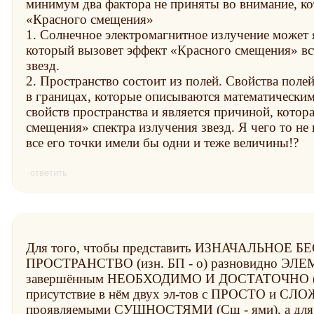
минимум два фактора не приняты во внимание, к
Красного смещения
1. Солнечное электромагнитное излучение может 
который вызовет эффект
Красного смещения
вс
звезд.
2. Пространство состоит из полей. Свойства поле
в границах, которые описываются математически
свойств пространства и является причиной, кото
смещения
спектра излучения звезд. Я чего то не
все его точки имели бы одни и теже величины!?
ответить
Для того, чтобы представить ИЗНАЧАЛЬНОЕ
ПРОСТРАНСТВО (изн. БП - о) разновидно ЭЛЕМ
завершённым НЕОБХОДИМО И ДОСТАТОЧНО (НИ
присутствие в нём двух эл-тов с ПРОСТО и СЛО
проявляемыми СУЩНОСТЯМИ (Сщ - ями), а для пр