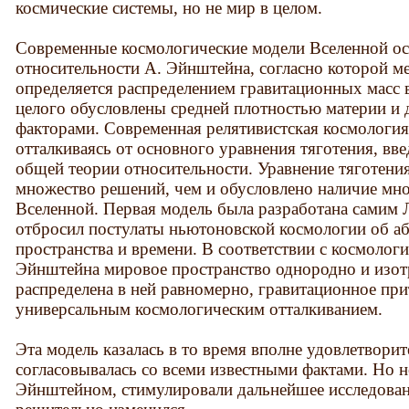
космические системы, но не мир в целом.
Современные космологические модели Вселенной о
относительности А. Эйнштейна, согласно которой ме
определяется распределением гравитационных масс в
целого обусловлены средней плотностью материи и
факторами. Современная релятивистская космология
отталкиваясь от основного уравнения тяготения, в
общей теории относительности. Уравнение тяготения
множество решений, чем и обусловлено наличие мн
Вселенной. Первая модель была разработана самим 
отбросил постулаты ньютоновской космологии об а
пространства и времени. В соответствии с космолог
Эйнштейна мировое пространство однородно и изот
распределена в ней равномерно, гравитационное пр
универсальным космологическим отталкиванием.
Эта модель казалась в то время вполне удовлетворит
согласовывалась со всеми известными фактами. Но 
Эйнштейном, стимулировали дальнейшее исследовани