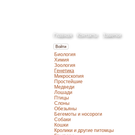
Главная
Контакты
Заметки
Войти
Биология
Химия
Зоология
Генетика
Микроскопия
Простейшие
Медведи
Лошади
Птицы
Слоны
Обезьяны
Бегемоты и носороги
Собаки
Кошки
Кролики и другие питомцы