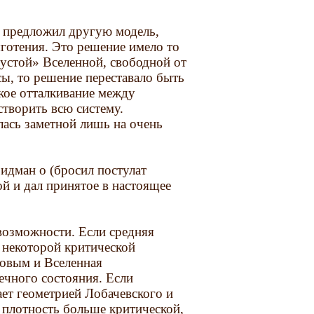
р предложил другую модель,
готения. Это решение имело то
пустой» Вселенной, свободной oт
сы, то решение переставало быть
кое отталкивание между
створить всю систему.
лась заметной лишь на очень
ридман о (бросил постулат
й и дал принятое в настоящее
возможности. Если средняя
 некоторой критической
довым и Вселенная
ечного состояния. Если
ает геометрией Лобачевского и
и плотность больше критической,