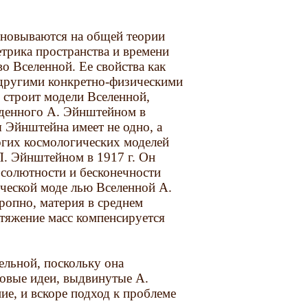
сновываются на общей теории
трика пространства и времени
о Вселенной. Ее свойства как
 другими конкретно-физическими
 строит модели Вселенной,
веденного А. Эйнштейном в
 Эйнштейна имеет не одно, а
огих космологических моделей
Л. Эйнштейном в 1917 г. Он
бсолютности и бесконечности
ической моде лью Вселенной А.
ропно, материя в среднем
итяжение масс компенсируется
ельной, поскольку она
новые идеи, выдвинутые А.
е, и вскоре подход к проблеме