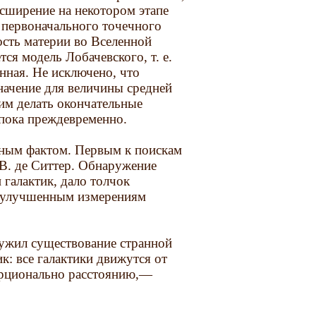
сширение на некотором этапе
о первоначального точечного
сть материи во Вселенной
ся модель Лобачевского, т. е.
нная. Не исключено, что
начение для величины средней
тим делать окончательные
 пока преждевременно.
нным фактом. Первым к поискам
В. де Ситтер. Обнаружение
 галактик, дало толчок
м улучшенным измерениям
ружил существование странной
к: все галактики движутся от
порционально расстоянию,—