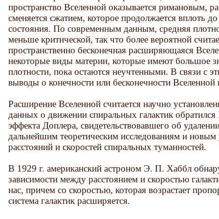
пространство Вселенной оказывается римановым, ра
сменяется сжатием, которое продолжается вплоть д
состояния. По современным данным, средняя плотно
меньше критической, так что более вероятной считает
пространственно бесконечная расширяющаяся Вселе
некоторые виды материи, которые имеют большое з
плотности, пока остаются неучтенными. В связи с э
выводы о конечности или бесконечности Вселенной
Расширение Вселенной считается научно установле
данных о движении спиральных галактик обратился 
эффекта Доплера, свидетельствовавшего об удалении
дальнейшим теоретическим исследованиям и новы
расстояний и скоростей спиральных туманностей.
В 1929 г. американский астроном Э. П. Хаббл обна
зависимости между расстоянием и скоростью галакти
нас, причем со скоростью, которая возрастает про
система галактик расширяется.