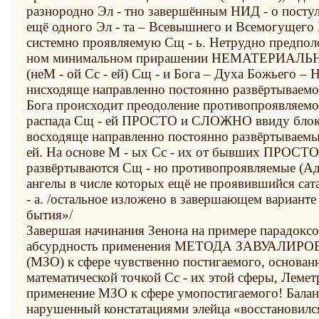
разнородно Эл - тно завершённым НИД - о постул
ещё одного Эл - та – Всевышнего и Всемогущего
системно проявляемую Сщ - ь. Нетрудно предпол
ном минимальном прирашении НЕМАТЕРИ
(неМ - ой Сс - ей) Сщ - и Бога – Духа Божьего –
нисходяще направленно постоянно развёртываемой
Бога происходит преодоление противопроявляемос
распада Сщ - ей ПРОСТО и СЛОЖНО ввиду блок
восходяще направленно постоянно развёртываемых
ей. На основе М - ых Сс - их от бывших ПРОС
развёртываются Сщ - но противопроявляемые (Ад
ангелы в числе которых ещё не проявившийся сат
- а. /остальное изложено в завершающем вариан
бытия»/
Завершая начинания Зенона на примере парадокс
абсурдность применения МЕТОДА ЗАВУАЛ
(МЗО) к сфере чувственно постигаемого, основан
математической точкой Сс - их этой сферы, Леме
применение МЗО к сфере умопостигаемого! Балан
нарушенный констатациями элейца «восстановилс