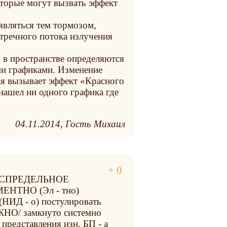
оторые могут вызвать эффект
являться тем тормозом,
тречного потока излучения
й в пространстве определяются
ми графиками. Изменение
рая вызывает эффект
Красного
 нашел ни одного графика где
04.11.2014
Гость Михаил
 БЕСПРЕДЕЛЬНОЕ
ЕНТНО (Эл - тно)
Д - о) постулировать
ЖНО/ замкнуто системно
едставления изн. БП - а