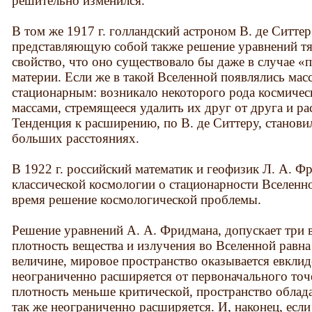
решительно изменился.
В том же 1917 г. голландский астроном В. де Ситте
представляющую собой также решение уравнений тя
свойство, что оно существовало бы даже в случае «
материи. Если же в такой Вселенной появлялись мас
стационарным: возникало некоторого рода космичес
массами, стремящееся удалить их друг от друга и ра
Тенденция к расширению, по В. де Ситтеру, станови
больших расстояниях.
В 1922 г. российский математик и геофизик Л. А. Ф
классической космологии о стационарности Вселенно
время решение космологической проблемы.
Решение уравнений А. А. Фридмана, допускает три 
плотность вещества и излучения во Вселенной равна
величине, мировое пространство оказывается евкли
неограниченно расширяется от первоначального точ
плотность меньше критической, пространство облад
так же неограниченно расширяется. И, наконец, есл