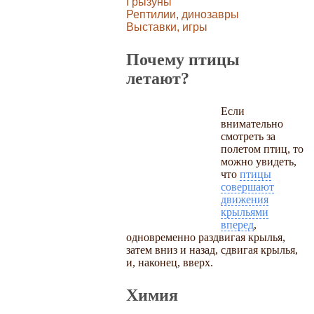
Грызуны
Рептилии, динозавры
Выставки, игры
Почему птицы
летают?
Если
внимательно
смотреть за
полетом птиц, то
можно увидеть,
что
птицы
совершают
движения
крыльями
вперед
,
одновременно раздвигая крылья,
затем вниз и назад, сдвигая крылья,
и, наконец, вверх.
Химия