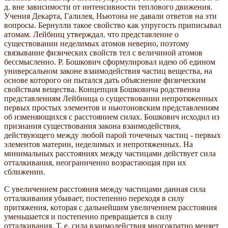
д. вне зависимости от интенсивности теплового движения.
Учения Декарта, Галилея, Ньютона не давали ответов на эти
вопросы. Бернулли такое свойство как упругость приписывал
атомам. Лейбниц утверждал. что представление о
существовании неделимых атомов неверно, поэтому
связывание физических свойств тел с величиной атомов
бессмысленно. Р. Бошкович сформулировал идею об едином
универсальном законе взаимодействия частиц вещества, на
основе которого он пытался дать объяснение физическим
свойствам вещества. Концепция Бошковича родственна
представлениям Лейбница о существовании непротяженных
первых простых элементов и ньютоновским представлениям
об изменяющихся с расстоянием силах. Бошкович исходил из
признания существования закона взаимодействия,
действующего между любой парой точечных частиц - первых
элементов материи, неделимых и непротяженных. На
минимальных расстояниях между частицами действует сила
отталкивания, неограниченно возрастающая при их
сближении.
С увеличением расстояния между частицами данная сила
отталкивания убывает, постепенно переходя в силу
притяжения, которая с дальнейшим увеличением расстояния
уменьшается и постепенно превращается в силу
отталкивания. Т. е. сила взаимодействия многократно меняет