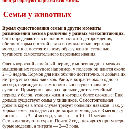
иногда образуют пары на всю жизнь.
Семьи у животных
Время существования семьи и другие моменты
размножения весьма различны у разных млекопитающих.
Они определяются в основном частотой деторождения,
обилием корма и в этой связи возможностью перехода
молодых к самостоятельному образу жизни, степенью
трудности самостоятельного перезимовывания.
Очень короткий семейный период у многоплодных мелких
мышевидных грызунов; например, у полевок он длится около
2—3 недель. Кормов для них обычно достаточно, и добыча их
не требует особых навыков. Рано, в возрасте около одного
месяца, переходят на самостоятельное существование
суслики. Примерно в два раза дольше длится семейный
период у белок, условия жизни которых более сложные. Еще
дольше существует семья у хищников. Самостоятельная
добыча корма в этом случае требует больших навыков. Так, у
хорька семья распадается при возрасте молодых в 3 месяца, у
лисицы — в 3—4 месяца, у волка — в 10—11 месяцев.
Семьями зимуют и сурки. Почти 2 года находятся при матери
бурые медведи, а тигрята — 2—3 года.