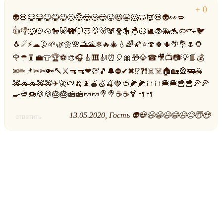
👽💀😄😁😆😂😉😊😇😍😪😎😜😳😭😱😺👿💀👽👀💋
👍👎🐺🐱🐴🐎🐷🐘🐭🐹🐰🐻🐼🐥🎠🐣🐚🐌🐞🐳🐬🐟🐾🐦
🐧☄⚡☁🌛🌱🌿🌼🌸🌅🌋❄🔥🎄💧🌈🌠⭐🍄🍀🌵🌴💐🌷🌻
🌹☂👖💼👕🏆⚽🎨🎧🎸🎹🎻⏰🎈🎀🎁💎☎🎥📺📷💡📙💰
✉✏📌✂✂🔑🔨⚔🔫🔫❤💯🎵🔔⛔✔✖⁉❓❗☠️☠️🏠🏡🎡🚌🚓
🚕🚗🚗🚕🚕✈🚀🍉🍌🍍🍎🍏🍒🍓🍅🌽🌽🍞🍞🍔🍔🍟🍟🍕🍕
🍳🍨🍩🍪🍪🎂🎂🍰🍰🍬🍬🍭🍭☕☕🍹🍴🍴
13.05.2020
Гость 👽💀😄😁😆😂😉😊😇😍
ответить