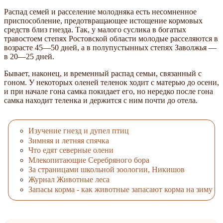
Распад семей и расселение молодняка есть несомненное
приспособление, предотвращающее истощение кормовых
средств близ гнезда. Так, у малого суслика в богатых
травостоем степях Ростовской области молодые расселяются в
возрасте 45—50 дней, а в полупустынных степях Заволжья —
в 20—25 дней.
Бывает, наконец, и временный распад семьи, связанный с
гоном. У некоторых оленей теленок ходит с матерью до осени,
и при начале гона самка покидает его, но нередко после гона
самка находит теленка и держится с ним почти до отела.
Изучение гнезд и дупел птиц
Зимняя и летняя спячка
Что едят северные олени
Млекопитающие Серебряного бора
За страницами школьной зоологии, Никишов
Журнал Животные леса
Запасы корма - как животные запасают корма на зиму