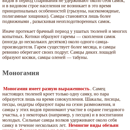
видов в период спаривания не удерживают около себя самок,
и в видовом строе населения не возникает в это время
принципиальных особенностей (грызуны, насекомоядные,
полигамные хищники). Самцы становятся лишь более
подвижными , разыскивая неоплодотворенных самок.
Иначе протекает брачный период у ушатых тюленей и многих
копытных. Котики образуют гаремы — скопления самок
(иногда до нескольких десятков) около одного самца-
производителя. Гарем существует более месяца, и самцы
ревниво оберегают своих подруг. Самцы диких лошадей
образуют косяки, самцы оленей — табуны.
Моногамия
Моногамия имеет разную выраженность
. Самец
настоящих тюленей кроет только одну самку, но пара
образуется лишь на время совокупления. Шакалы, лисицы,
песцы, ондатры образуют пары на сезон размножения, и
самцы у этих видов принимают участие в охране гнездового
участка, а у некоторых (например, у песцов) и в воспитании
молодых. Сильные самцы волков удерживают около себя
самку в течение нескольких лет.
Немногие виды обезьян