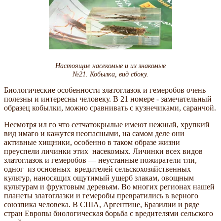
Настоящие насекомые и их знакомые
№21. Кобылка, вид сбоку.
Биологические особенности златоглазок и гемеробов очень
полезны и интересны человеку. В 21 номере - замечательный
образец кобылки, можно сравнивать с кузнечиками, саранчой.
Несмотря ил го что сетчатокрылые имеют нежный, хрупкий
вид имаго и кажутся неопасными, на самом деле они
активные хищники, особенно в таком образе жизни
преуспели личинки этих насекомых. Личинки всех видов
златоглазок и гемеробов — неустанные пожиратели тли,
одног из основных вредителей сельскохозяйственных
культур, наносящих ощутимый ущерб злакам, овощным
культурам и фруктовым деревьям. Во многих регионах нашей
планеты златоглазки и гемеробы превратились в верного
союзпика человека. В США, Аргентине, Бразилии и ряде
стран Европы биологическая борьба с вредителями сельского