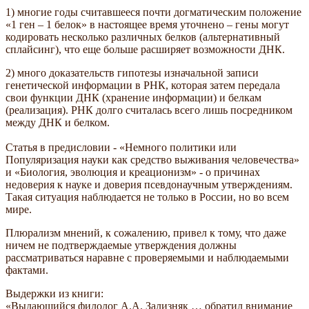
1) многие годы считавшееся почти догматическим положение
1 ген – 1 белок
в настоящее время уточнено – гены могут
кодировать несколько различных белков (альтернативный
сплайсинг), что еще больше расширяет возможности ДНК.
2) много доказательств гипотезы изначальной записи
генетической информации в РНК, которая затем передала
свои функции ДНК (хранение информации) и белкам
(реализация). РНК долго считалась всего лишь посредником
между ДНК и белком.
Статья в предисловии -
Немного политики или
Популяризация науки как средство выживания человечества
и
Биология, эволюция и креационизм
- о причинах
недоверия к науке и доверия псевдонаучным утверждениям.
Такая ситуация наблюдается не только в России, но во всем
мире.
Плюрализм мнений, к сожалению, привел к тому, что даже
ничем не подтверждаемые утверждения должны
рассматриваться наравне с проверяемыми и наблюдаемыми
фактами.
Выдержки из книги:
Выдающийся филолог А.А. Зализняк … обратил внимание