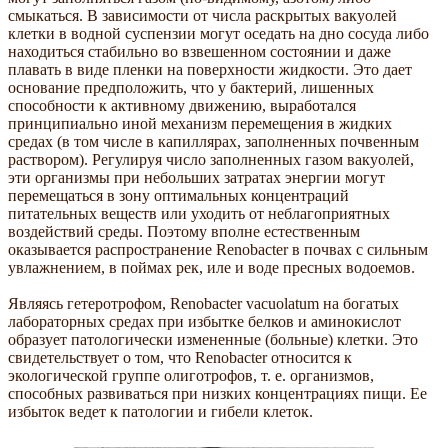
смыкаться. В зависимости от числа раскрытых вакуолей
клетки в водной суспензии могут оседать на дно сосуда либо
находиться стабильно во взвешенном состоянии и даже
плавать в виде пленки на поверхности жидкости. Это дает
основание предположить, что у бактерий, лишенных
способности к активному движению, выработался
принципиально иной механизм перемещения в жидких
средах (в том числе в капиллярах, заполненных почвенным
раствором). Регулируя число заполненных газом вакуолей,
эти организмы при небольших затратах энергии могут
перемещаться в зону оптимальных концентраций
питательных веществ или уходить от неблагоприятных
воздействий среды. Поэтому вполне естественным
оказывается распространение Renobacter в почвах с сильным
увлажнением, в поймах рек, иле и воде пресных водоемов.
Являясь гетеротрофом, Renobacter vacuolatum на богатых
лабораторных средах при избытке белков и аминокислот
образует патологически измененные (больные) клетки. Это
свидетельствует о том, что Renobacter относится к
экологической группе олиготрофов, т. е. организмов,
способных развиваться при низких концентрациях пищи. Ее
избыток ведет к патологии и гибели клеток.