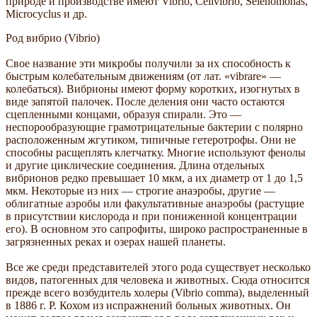
природе и производстве имеют Vibrio, Cellvibrio, Selenomonas,
Microcyclus и др.
Род вибрио (Vibrio)
Свое название эти микробы получили за их способность к
быстрым колебательным движениям (от лат. «vibrare» —
колебаться). Вибрионы имеют форму коротких, изогнутых в
виде запятой палочек. После деления они часто остаются
сцепленными концами, образуя спирали. Это —
неспорообразующие грамотрицательные бактерии с полярно
расположенным жгутиком, типичные гетеротрофы. Они не
способны расщеплять клетчатку. Многие используют фенолы
и другие циклические соединения. Длина отдельных
вибрионов редко превышает 10 мкм, а их диаметр от 1 до 1,5
мкм. Некоторые из них — строгие анаэробы, другие —
облигатные аэробы или факультативные анаэробы (растущие
в присутствии кислорода и при пониженной концентрации
его). В основном это сапрофиты, широко распространенные в
загрязненных реках и озерах нашей планеты.
Все же среди представителей этого рода существует несколько
видов, патогенных для человека и животных. Сюда относится
прежде всего возбудитель холеры (Vibrio comma), выделенный
в 1886 г. Р. Кохом из испражнений больных животных. Он