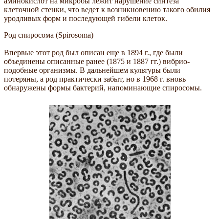
аминокислот на микробы лежит нарушение синтеза
клеточной стенки, что ведет к возникновению такого обилия
уродливых форм и последующей гибели клеток.
Род спиросома (Spirosoma)
Впервые этот род был описан еще в 1894 г., где были
объединены описанные ранее (1875 и 1887 гг.) вибрио-
подобные организмы. В дальнейшем культуры были
потеряны, а род практически забыт, но в 1968 г. вновь
обнаружены формы бактерий, напоминающие спиросомы.