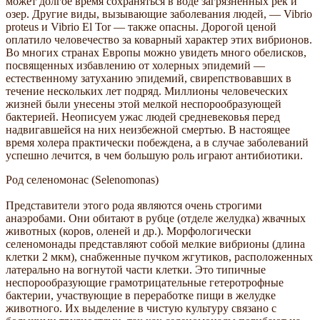
может долгое время сохраняться в воде загрязненных рек и
озер. Другие виды, вызывающие заболевания людей, — Vibrio
proteus и Vibrio El Tor — также опасны. Дорогой ценой
оплатило человечество за коварный характер этих вибрионов.
Во многих странах Европы можно увидеть много обелисков,
посвященных избавлению от холерных эпидемий —
естественному затуханию эпидемий, свирепствовавших в
течение нескольких лет подряд. Миллионы человеческих
жизней были унесены этой мелкой неспорообразующей
бактерией. Неописуем ужас людей средневековья перед
надвигавшейся на них неизбежной смертью. В настоящее
время холера практически побеждена, а в случае заболеваний
успешно лечится, в чем большую роль играют антибиотики.
Род селеномонас (Selenomonas)
Представители этого рода являются очень строгими
анаэробами. Они обитают в рубце (отделе желудка) жвачных
животных (коров, оленей и др.). Морфологически
селеномонады представляют собой мелкие вибрионы (длина
клетки 2 мкм), снабженные пучком жгутиков, расположенных
латерально на вогнутой части клетки. Это типичные
неспорообразующие грамотрицательные гетеротрофные
бактерии, участвующие в переработке пищи в желудке
животного. Их выделение в чистую культуру связано с