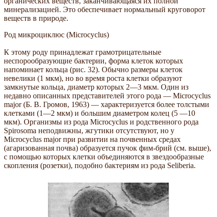
органических веществ, заканчивающаяся их полной
минерализацией. Это обеспечивает нормальный круговорот
веществ в природе.
Род микроциклюс (Microcyclus)
К этому роду принадлежат грамотрицательные
неспорообразующие бактерии, форма клеток которых
напоминает кольца (рис. 32). Обычно размеры клеток
невелики (1 мкм), но во время роста клетки образуют
замкнутые кольца, диаметр которых 2—3 мкм. Один из
недавно описанных представителей этого рода — Microcyclus
major (Б. В. Громов, 1963) — характеризуется более толстыми
клетками (1—2 мкм) и большим диаметром колец (5 —10
мкм). Организмы из рода Microcyclus и родственного рода
Spirosoma неподвижны, жгутики отсутствуют, но у
Microcyclus major при развитии на почвенных средах
(агаризованная почва) образуется пучок фим-брий (см. выше),
с помощью которых клетки объединяются в звездообразные
скопления (розетки), подобно бактериям из рода Seliberia.