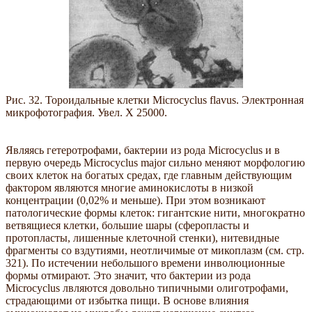
Рис. 32. Тороидальные клетки Microcyclus flavus. Электронная
микрофотография. Увел. X 25000.
Являясь гетеротрофами, бактерии из рода Microcyclus и в
первую очередь Microcyclus major сильно меняют морфологию
своих клеток на богатых средах, где главным действующим
фактором являются многие аминокислоты в низкой
концентрации (0,02% и меньше). При этом возникают
патологические формы клеток: гигантские нити, многократно
ветвящиеся клетки, большие шары (сферопласты и
протопласты, лишенные клеточной стенки), нитевидные
фрагменты со вздутиями, неотличимые от микоплазм (см. стр.
321). По истечении небольшого времени инволюционные
формы отмирают. Это значит, что бактерии из рода
Microcyclus лвляются довольно типичными олиготрофами,
страдающими от избытка пищи. В основе влияния