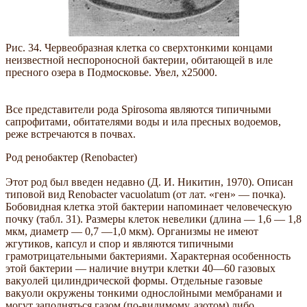
Рис. 34. Червеобразная клетка со сверхтонкими концами
неизвестной неспороносной бактерии, обитающей в иле
пресного озера в Подмосковье. Увел, х25000.
Все представители рода Spirosoma являются типичными
сапрофитами, обитателями воды и ила пресных водоемов,
реже встречаются в почвах.
Род ренобактер (Renobacter)
Этот род был введен недавно (Д. И. Никитин, 1970). Описан
типовой вид Renobacter vacuolatum (от лат. «ген» — почка).
Бобовидная клетка этой бактерии напоминает человеческую
почку (табл. 31). Размеры клеток невелики (длина — 1,6 — 1,8
мкм, диаметр — 0,7 —1,0 мкм). Организмы не имеют
жгутиков, капсул и спор и являются типичными
грамотрицательными бактериями. Характерная особенность
этой бактерии — наличие внутри клетки 40—60 газовых
вакуолей цилиндрической формы. Отдельные газовые
вакуоли окружены тонкими однослойными мембранами и
могут заполняться газом (по-видимому, азотом) либо