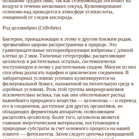
большими трудностями, так как селеномонады погибают на
воздухе в течение нескольких секунд. Культивирование
селеномо-над проводится в атмосфере углекислоты,
очищенной от следов кислорода.
Род целлвибрио (Cellvibrio)
Бактерии, принадлежащие к этому и другим близким родам,
чрезвычайно широко распространены в природе. Это
грамотрицательные неспорообразующие вибрионы с длиной
клетки до 2 мкм. Типичные гетеротрофы, расщепляющие
целлюлозу в растительных остатках, систематически
поступающую в почву с растительным спадом. Многие из них
способны разлагать парафин и циклические соединения. В
лабораторных условиях успешно культивируются на
фильтровальной бумаге, наложенной на питательную среду в
аэробных условиях. Роль этой группы микроорганизмов
исключительно велика, так как они обеспечивают распад
важнейшего природного вещества — целлюлозы — и перевод
его в соединения, доступные для других организмов, не
обладающих ферментным аппаратом, позволяющим
расцеплять целлюлозу. Более того, целлюлоза является
главным энергетическим материалом, поступающим в
природные субстраты за счет основного процесса на нашей
планете — фотосинтеза. Затем следует цепочка превращений