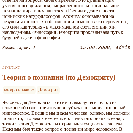
отвечал на вопросы своего времени. Это кульминация
умственного движения, направленного на рациональное
познание мира и начавшегося в Греции с деятельности
ионийских натурфилософов. Атомизм основывался на
результатах простых наблюдений и немногих экспериментах,
его сила как теория - в максимальном соответствии эти
наблюдениям. Философия Демокрита прокладывала путь к
будущей науке и философии.
15.06.2008
admin
Комментарии: 2
Генетика
Теория о познании (по Демокриту)
микро и макро
Демокрит
Человек для Демокрита - это не только душа и тело, это
сложное образование атомов и субъект познания, это целый
микрокосмос. Внешне мы знаем человека, однако, мы должны
понять то, что нам в нём не ясно. Недостаточно выяснена, с
точки зрения Демокрита, материальная сущность человека.
Неясным был также вопрос о познании мира человеком. В