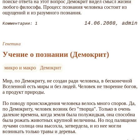
поиске ответа на этот вопрос Демокрит видел смысл жизни
любого философа. Процесс познания человека состоит из
ощущений и из разумного познания.
14.06.2008
admin
Комментарии: 1
Генетика
Учение о познании (Демокрит)
микро и макро
Демокрит
Мир, по Демокриту, не создан ради человека, в бесконечной
Вселенной есть миры и без людей. Человек не творение богов,
а продукт природы.
По поводу происхождения человека велось много споров. Да,
по Демокриту, человек возник без "творца". Только в очень
далекие времена, когда земля была полужидкая, она способна
была рожать животных крупной величины. Но под палящими
лучами солнца она высохла, затвердела, и из нее могли
возникать только травы и деревья.