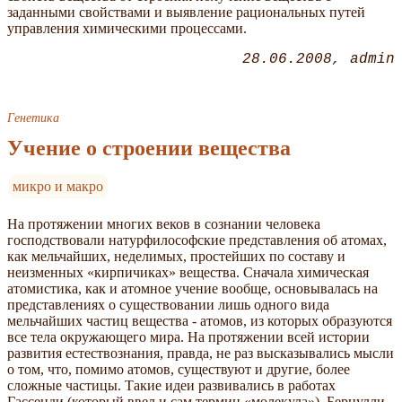
заданными свойствами и выявление рациональных путей
управления химическими процессами.
28.06.2008
admin
Генетика
Учение о строении вещества
микро и макро
На протяжении многих веков в сознании человека
господствовали натурфилософские представления об атомах,
как мельчайших, неделимых, простейших по составу и
неизменных «кирпичиках» вещества. Сначала химическая
атомистика, как и атомное учение вообще, основывалась на
представлениях о существовании лишь одного вида
мельчайших частиц вещества - атомов, из которых образуются
все тела окружающего мира. На протяжении всей истории
развития естествознания, правда, не раз высказывались мысли
о том, что, помимо атомов, существуют и другие, более
сложные частицы. Такие идеи развивались в работах
Гассенди (который ввел и сам термин «молекула»), Бернулли,