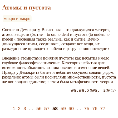
Атомы и пустота
микро и макро
Согласно Демокриту, Вселенная – это движущаяся материя,
атомы веществ (бытие – to on, to den) и пустота (to unden, to
meden); последняя также реальна, как и бытие. Вечно
движущиеся атомы, соединяясь, создают все вещи, их
разъединение приводит к гибели и разрушению последних.
Введение атомистами понятия пустоты как небытия имело
глубокое философское значение. Категория небытия дала
возможность объяснять возникновение и изменение вещей.
Правда у Демокрита бытие и небытие сосуществовали рядом,
раздельно: атомы были носителями множественности, пустота
же воплощала единство; в этом была метафизичность теории.
08.06.2008
admin
1
2
3
…
56
57
58
59
60
…
75
76
77