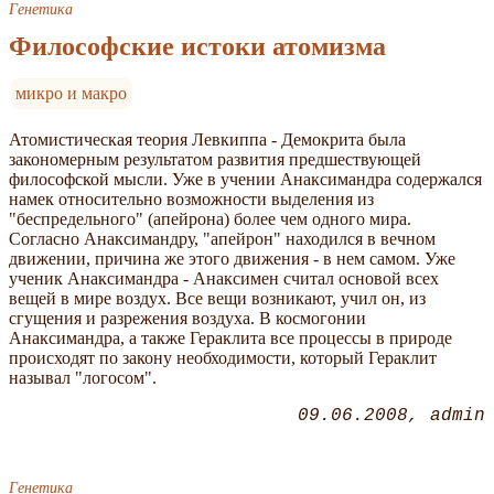
Генетика
Философские истоки атомизма
микро и макро
Атомистическая теория Левкиппа - Демокрита была
закономерным результатом развития предшествующей
философской мысли. Уже в учении Анаксимандра содержался
намек относительно возможности выделения из
"беспредельного" (апейрона) более чем одного мира.
Согласно Анаксимандру, "апейрон" находился в вечном
движении, причина же этого движения - в нем самом. Уже
ученик Анаксимандра - Анаксимен считал основой всех
вещей в мире воздух. Все вещи возникают, учил он, из
сгущения и разрежения воздуха. В космогонии
Анаксимандра, а также Гераклита все процессы в природе
происходят по закону необходимости, который Гераклит
называл "логосом".
09.06.2008
admin
Генетика