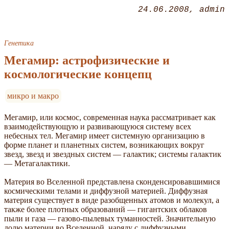
24.06.2008
admin
Генетика
Мегамир: астрофизические и
космологические концепц
микро и макро
Мегамир, или космос, современная наука рассматривает как
взаимодействующую и развивающуюся систему всех
небесных тел. Мегамир имеет системную организацию в
форме планет и планетных систем, возникающих вокруг
звезд, звезд и звездных систем — галактик; системы галактик
— Метагалактики.
Материя во Вселенной представлена сконденсировавшимися
космическими телами и диффузной материей. Диффузная
материя существует в виде разобщенных атомов и молекул, а
также более плотных образований — гигантских облаков
пыли и газа — газово-пылевых туманностей. Значительную
долю материи во Вселенной, наряду с диффузными