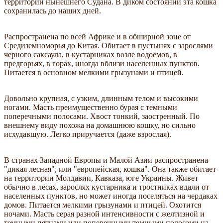
территории нынешнего Судана. В диком состоянии эта кошка
сохранилась до наших дней.
Распространена по всей Африке и в обширной зоне от
Средиземноморья до Китая. Обитает в пустынях с зарослями
черного саксаула, в кустарниках возле водоемов, в
предгорьях, в горах, иногда вблизи населенных пунктов.
Питается в основном мелкими грызунами и птицей.
Довольно крупная, с узким, длинным телом и высокими
ногами. Масть преимущественно бурая с темными
поперечными полосами. Хвост тонкий, заостренный. По
внешнему виду похожа на домашнюю кошку, но сильно
исхудавшую. Легко приручается (даже взрослая).
В странах Западной Европы и Малой Азии распространена
"дикая лесная", или "европейская, кошка". Она также обитает
на территории Молдавии, Кавказа, юге Украины. Живет
обычно в лесах, зарослях кустарника и тростниках вдали от
населенных пунктов, но может иногда поселяться на чердаках
домов. Питается мелкими грызунами и птицей. Охотится
ночами. Масть серая разной интенсивности с желтизной и
темными пятнами или поперечными темными полосами на