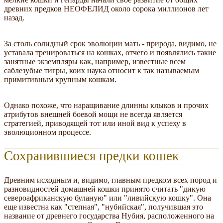
древних предков НЕОФЕЛИД около сорока миллионов лет
назад.
За столь солидный срок эволюции мать - природа, видимо, не
уставала тренироваться на кошках, отчего и появлялись такие
занятные экземпляры как, например, известные всем
саблезубые тигры, коих наука относит к так называемым
примитивным крупным кошкам.
Однако похоже, что наращивание длинны клыков и прочих
атрибутов внешней боевой мощи не всегда является
стратегией, приводящей тот или иной вид к успеху в
эволюционном процессе.
Сохранившиеся предки кошек
Древним исходным и, видимо, главным предком всех пород и
разновидностей домашней кошки принято считать "дикую
североафриканскую буланую" или "ливийскую кошку". Она
еще известна как "степная", "нубийская", получившая это
название от древнего государства Нубия, расположенного на