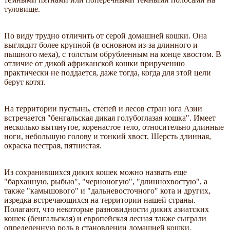
туловище.
По виду трудно отличить от серой домашней кошки. Она
выглядит более крупной (в основном из-за длинного и
пышного меха), с толстым обрубленным на конце хвостом. В
отличие от дикой африканской кошки приручению
практически не поддается, даже тогда, когда для этой цели
берут котят.
На территории пустынь, степей и лесов стран юга Азии
встречается "бенгальская дикая голубоглазая кошка". Имеет
несколько вытянутое, коренастое тело, относительно длинные
ноги, небольшую голову и тонкий хвост. Шерсть длинная,
окраска пестрая, пятнистая.
Из сохранившихся диких кошек можно назвать еще
"барханную, рыбью", "черноногую", "длиннохвостую", а
также "камышового" и "дальневосточного" кота и других,
изредка встречающихся на территории нашей страны.
Полагают, что некоторые разновидности диких азиатских
кошек (бенгальская) и европейская лесная также сыграли
определенную роль в становлении домашней кошки.