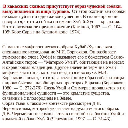
В хакасских сказках присутствует образ чудесной собаки,
вылупившейся из яйца турпана.
От этой охотничьей собаки
не может уйти ни одно живое существо. В сказке прямо не
говорится, что эта собака по имени Хубай-Хус — крылатая.
Но это возможное предположение (Катанов, 1963. — С. 104-
105; Коре Сарыг на буланом коне, 1974).
Семантике мифологического образа Хубай-Хус посвятил
специальное исследование М.И. Боргояков. Он разбирает
этимологию слова Хубай и связывает его с божеством Саяно-
Алтайских тюрок — "Матерью Умай", обитающей на небесах
и охраняющая младенцев. Другое значение термина Умай —
мифическая птица, которая гнездится в воздухе. М.И.
Боргояков считает, что в тагарскую эпоху образ собако-птицы
широко бытовал на обширных просторах Евразии (Боргояков,
1980. — С. 272-276). Связь Умай и Сэнмурва проявляется в их
функциональной сущности — это крылатые существа,
связанные с плодородием на Земле.
Образ Умай в таком же контексте рассмотрен Д.В.
Черемисиным, который указывает на дуализм этого образа.
Д.В. Черемисин не сомневается в связи образа богини Умай и
крылатой собаки Хубай (Черемисин, 1997. — С. 31-43).