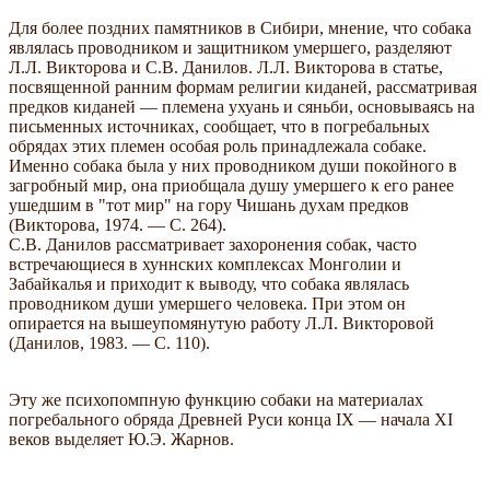
Для более поздних памятников в Сибири, мнение, что собака
являлась проводником и защитником умершего, разделяют
Л.Л. Викторова и С.В. Данилов. Л.Л. Викторова в статье,
посвященной ранним формам религии киданей, рассматривая
предков киданей — племена ухуань и сяньби, основываясь на
письменных источниках, сообщает, что в погребальных
обрядах этих племен особая роль принадлежала собаке.
Именно собака была у них проводником души покойного в
загробный мир, она приобщала душу умершего к его ранее
ушедшим в "тот мир" на гору Чишань духам предков
(Викторова, 1974. — С. 264).
С.В. Данилов рассматривает захоронения собак, часто
встречающиеся в хуннских комплексах Монголии и
Забайкалья и приходит к выводу, что собака являлась
проводником души умершего человека. При этом он
опирается на вышеупомянутую работу Л.Л. Викторовой
(Данилов, 1983. — С. 110).
Эту же психопомпную функцию собаки на материалах
погребального обряда Древней Руси конца IX — начала XI
веков выделяет Ю.Э. Жарнов.