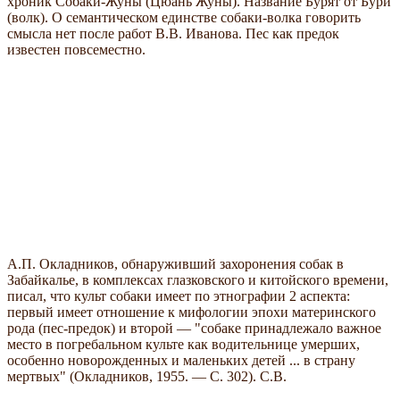
хроник Собаки-Жуны (Цюань Жуны). Название Бурят от Бури
(волк). О семантическом единстве собаки-волка говорить
смысла нет после работ В.В. Иванова. Пес как предок
известен повсеместно.
А.П. Окладников, обнаруживший захоронения собак в
Забайкалье, в комплексах глазковского и китойского времени,
писал, что культ собаки имеет по этнографии 2 аспекта:
первый имеет отношение к мифологии эпохи материнского
рода (пес-предок) и второй — "собаке принадлежало важное
место в погребальном культе как водительнице умерших,
особенно новорожденных и маленьких детей ... в страну
мертвых" (Окладников, 1955. — С. 302). С.В.