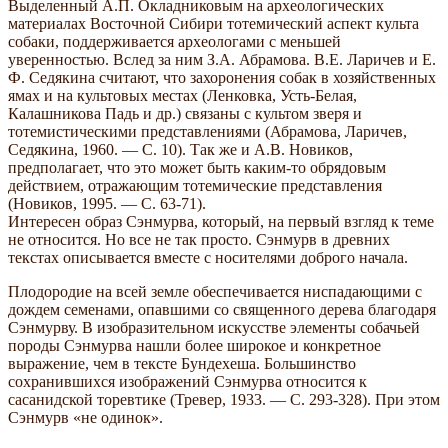
Выделенный А.П. Окладниковым на археологических
материалах Восточной Сибири тотемический аспект культа
собаки, поддерживается археологами с меньшей
уверенностью. Вслед за ним З.А. Абрамова. В.Е. Ларичев и Е.
Ф. Седякина считают, что захоронения собак в хозяйственных
ямах и на культовых местах (Ленковка, Усть-Белая,
Калашникова Падь и др.) связаны с культом зверя и
тотемистическими представлениями (Абрамова, Ларичев,
Седякина, 1960. — С. 10). Так же и А.В. Новиков,
предполагает, что это может быть каким-то обрядовым
действием, отражающим тотемические представления
(Новиков, 1995. — С. 63-71).
Интересен образ Сэнмурва, который, на первый взгляд к теме
не относится. Но все не так просто. Сэнмурв в древних
текстах описывается вместе с носителями доброго начала.
Плодородие на всей земле обеспечивается ниспадающими с
дождем семенами, опавшими со священного дерева благодаря
Сэнмурву. В изобразительном искусстве элементы собачьей
породы Сэнмурва нашли более широкое и конкретное
выражение, чем в тексте Бундехеша. Большинство
сохранившихся изображений Сэнмурва относится к
сасанидской торевтике (Тревер, 1933. — С. 293-328). При этом
Сэнмурв «не одинок».