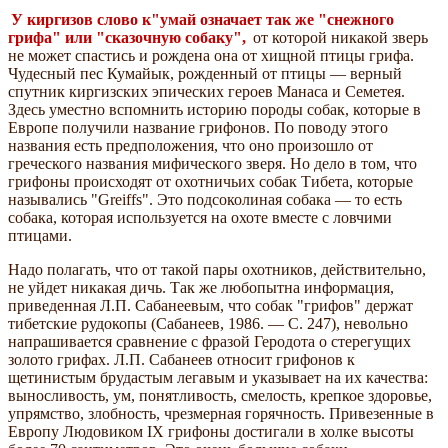
У киргизов слово к"умай означает так же "снежного
грифа" или "сказочную собаку",
от которой никакой зверь
не может спастись и рождена она от хищной птицы грифа.
Чудесный пес Кумайык, рожденный от птицы — верный
спутник киргизских эпических героев Манаса и Семетея.
Здесь уместно вспомнить историю породы собак, которые в
Европе получили название грифонов. По поводу этого
названия есть предположения, что оно произошло от
греческого названия мифического зверя. Но дело в том, что
грифоны происходят от охотничьих собак Тибета, которые
назывались "Greiffs". Это подсоколиная собака — то есть
собака, которая используется на охоте вместе с ловчими
птицами.
Надо полагать, что от такой пары охотников, действительно,
не уйдет никакая дичь. Так же любопытна информация,
приведенная Л.П. Сабанеевым, что собак "грифов" держат
тибетские рудокопы (Сабанеев, 1986. — C. 247), невольно
напрашивается сравнение с фразой Геродота о стерегущих
золото грифах. Л.П. Сабанеев относит грифонов к
щетинистым брудастым легавым и указывает на их качества:
выносливость, ум, понятливость, смелость, крепкое здоровье,
упрямство, злобность, чрезмерная горячность. Привезенные в
Европу Людовиком IX грифоны достигали в холке высоты