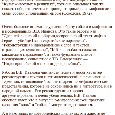
"Культ животных в религиях", хотя она описывает так же
сюжеты оборотничества и приводит примеры из мифологии о
связи собаки с подземным миром (Соколова, 1972).
Очень большое внимание уделено образу собаки в мифологии
в исследованиях В.В. Иванова. Это такие работы как
"Древнебалканский и общеиндоевропейский текст мифа о
Герое — убийце Пса и евразийские параллели",
"Реконструкция индоевропейских слов и текстов,
отражающих культ волка", "К балкано-балто-славяно-
кавказским параллелям", а также фундаментальное
исследование, совместное с Т.В. Гамкрелидзе —
"Индоевропейский язык и индоевропейцы".
Работы В.В. Иванова лингвистические и носят характер
реконструкций текстов и этимологический анализ имен и
терминов, позволяющий осветить древние мифологические
представления, которые не сохранились ни в литературе, ни в
народной памяти. Его реконструкции хорошо
аргументированы и очень убедительны. В.В. Иванов
обосновывает, что в ритуально-мифологической практике
названия "волк" и "собака" могут отождествляться.
А в некоторых индоевропейских диалектах эти животные