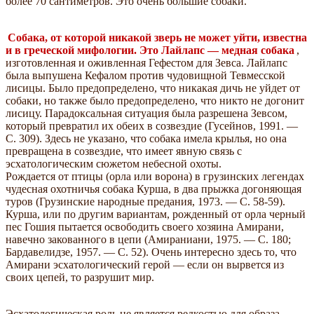
более 70 сантиметров. Это очень большие собаки.
Собака, от которой никакой зверь не может уйти, известна
и в греческой мифологии. Это Лайлапс — медная собака
,
изготовленная и оживленная Гефестом для Зевса. Лайлапс
была выпушена Кефалом против чудовищной Тевмесской
лисицы. Было предопределено, что никакая дичь не уйдет от
собаки, но также было предопределено, что никто не догонит
лисицу. Парадоксальная ситуация была разрешена Зевсом,
который превратил их обеих в созвездие (Гусейнов, 1991. —
C. 309). Здесь не указано, что собака имела крылья, но она
превращена в созвездие, что имеет явную связь с
эсхатологическим сюжетом небесной охоты.
Рождается от птицы (орла или ворона) в грузинских легендах
чудесная охотничья собака Курша, в два прыжка догоняющая
туров (Грузинские народные предания, 1973. — С. 58-59).
Курша, или по другим вариантам, рожденный от орла черный
пес Гошия пытается освободить своего хозяина Амирани,
навечно закованного в цепи (Амираниани, 1975. — С. 180;
Бардавелидзе, 1957. — С. 52). Очень интересно здесь то, что
Амирани эсхатологический герой — если он вырвется из
своих цепей, то разрушит мир.
Эсхатологическая роль не является редкостью для образа