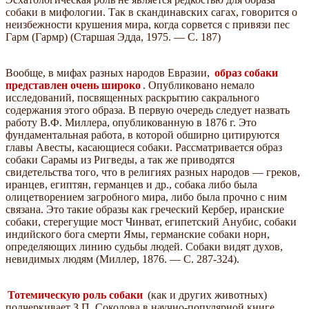
собаки в мифологии. Так в скандинавских сагах, говорится о
неизбежности крушения мира, когда сорвется с привязи пес
Гарм (Гармр) (Старшая Эдда, 1975. — С. 187)
Вообще, в мифах разных народов Евразии,
образ собаки
представлен очень широко
. Опубликовано немало
исследований, посвященных раскрытию сакрального
содержания этого образа. В первую очередь следует назвать
работу В.Ф. Миллера, опубликованную в 1876 г. Это
фундаментальная работа, в которой обширно цитируются
главы Авесты, касающиеся собаки. Рассматривается образ
собаки Сарамы из Ригведы, а так же приводятся
свидетельства того, что в религиях разных народов — греков,
иранцев, египтян, германцев и др., собака либо была
олицетворением загробного мира, либо была прочно с ним
связана. Это такие образы как греческий Кербер, иранские
собаки, стерегущие мост Чинват, египетский Анубис, собаки
индийского бога смерти Ямы, германские собаки норн,
определяющих линию судьбы людей. Собаки видят духов,
невидимых людям (Миллер, 1876. — С. 287-324).
Тотемическую роль собаки
(как и других животных)
подчеркивает З.П. Соколова в научно-популярной книге