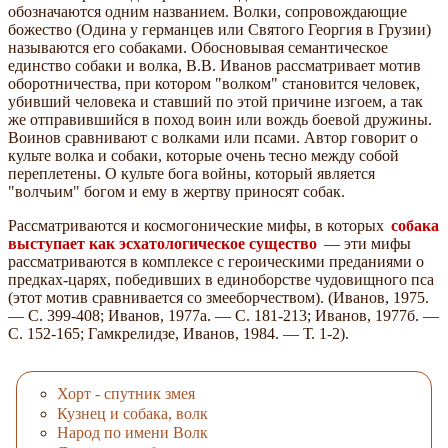
обозначаются одним названием. Волки, сопровождающие
божество (Одина у германцев или Святого Георгия в Грузии)
называются его собаками. Обосновывая семантическое
единство собаки и волка, В.В. Иванов рассматривает мотив
оборотничества, при котором "волком" становится человек,
убивший человека и ставший по этой причине изгоем, а так
же отправившийся в поход воин или вождь боевой дружины.
Воинов сравнивают с волками или псами. Автор говорит о
культе волка и собаки, которые очень тесно между собой
переплетены. О культе бога войны, который является
"волчьим" богом и ему в жертву приносят собак.
Рассматриваются и космогонические мифы, в которых
собака
выступает как эсхатологическое существо
— эти мифы
рассматриваются в комплексе с героическими преданиями о
предках-царях, победивших в единоборстве чудовищного пса
(этот мотив сравнивается со змееборчеством). (Иванов, 1975.
— С. 399-408; Иванов, 1977а. — С. 181-213; Иванов, 1977б. —
С. 152-165; Гамкрелидзе, Иванов, 1984. — Т. 1-2).
Хорт - спутник змея
Кузнец и собака, волк
Народ по имени Волк