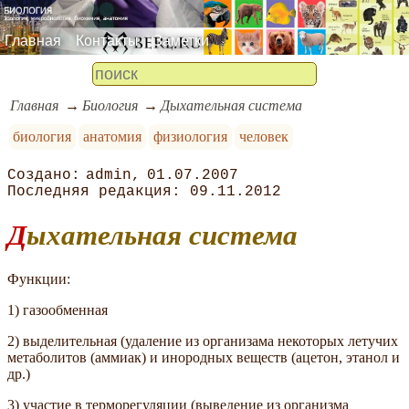
Главная
Контакты
Заметки
Главная
Биология
Дыхательная система
биология
анатомия
физиология
человек
admin
01.07.2007
09.11.2012
Дыхательная система
Функции:
1) газообменная
2) выделительная (удаление из организама некоторых летучих
метаболитов (аммиак) и инородных веществ (ацетон, этанол и
др.)
3) участие в терморегуляции (выведение из организма