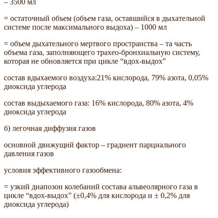
– 3500 мл
= остаточный объем (объем газа, оставшийся в дыхательной
системе после максимального выдоха) – 1000 мл
= объем дыхательного мертвого пространства – та часть
объема газа, заполняющего трахео-бронхиальную систему,
которая не обновляется при цикле “вдох-выдох”
состав вдыхаемого воздуха:21% кислорода, 79% азота, 0,05%
диоксида углерода
состав выдыхаемого газа: 16% кислорода, 80% азота, 4%
диоксида углерода
б) легочная диффузия газов
основной движущий фактор – градиент парциального
давления газов
условия эффективного газообмена:
= узкий диапозон колебаний состава альвеолярного газа в
цикле “вдох-выдох” (±0,4% для кислорода и ± 0,2% для
диоксида углерода)