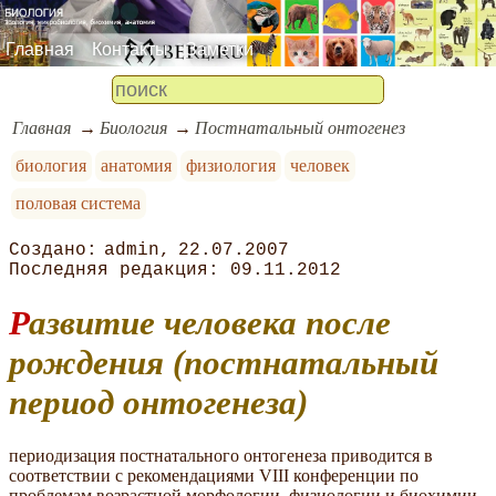
Главная
Контакты
Заметки
Главная
Биология
Постнатальный онтогенез
биология
анатомия
физиология
человек
половая система
admin
22.07.2007
09.11.2012
Развитие человека после
рождения (постнатальный
период онтогенеза)
периодизация постнатального онтогенеза приводится в
соответствии с рекомендациями VIII конференции по
проблемам возрастной морфологии, физиологии и биохимии