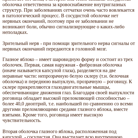
оболочка ответственна за кровоснабжение внутриглазных
структур. При заболеваниях сетчатки очень часто вовлекается
в патологический процесс. В сосудистой оболочке нет
нервных окончаний, поэтому при ее заболевании не
возникают боли, обычно сигнализирующие о каких-либо
неполадках.
Зрительный нерв - при помощи зрительного нерва сигналы от
нервных окончаний передаются в головной мозг.
Глазное яблоко – имеет шаровидную форму и состоит из трех
оболочек. Первая, самая наружная - фиброзная оболочка
(иначе называется капсулой глаза), разделяется на две
неравные части: непрозрачную белую склеру (т.н. белочная
оболочка) и переднюю выпуклую, прозрачную – роговицу. К
склере прикрепляются глазодвигательные мышцы,
обеспечивающие движения глаз. Благодаря своей выпуклости
роговица обладает высокой преломляющей способностью –
более 40,0 диоптрий, т.е. наибольшей по сравнению со всеми
другими преломляющими средами глазного яблока, вместе
взятыми. Кроме того, роговица имеет высокую
чувствительность.
Вторая оболочка глазного яблока, расположенная под
капсулой, - сосудистая. Она выстилает всю внутреннюю