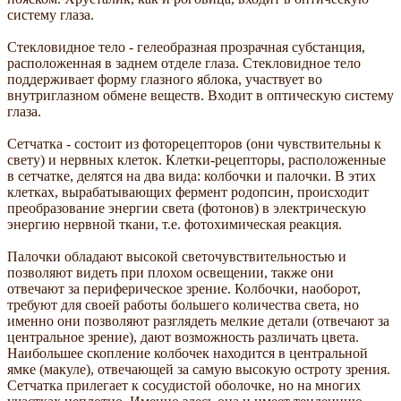
систему глаза.
Стекловидное тело - гелеобразная прозрачная субстанция,
расположенная в заднем отделе глаза. Стекловидное тело
поддерживает форму глазного яблока, участвует во
внутриглазном обмене веществ. Входит в оптическую систему
глаза.
Сетчатка - состоит из фоторецепторов (они чувствительны к
свету) и нервных клеток. Клетки-рецепторы, расположенные
в сетчатке, делятся на два вида: колбочки и палочки. В этих
клетках, вырабатывающих фермент родопсин, происходит
преобразование энергии света (фотонов) в электрическую
энергию нервной ткани, т.е. фотохимическая реакция.
Палочки обладают высокой светочувствительностью и
позволяют видеть при плохом освещении, также они
отвечают за периферическое зрение. Колбочки, наоборот,
требуют для своей работы большего количества света, но
именно они позволяют разглядеть мелкие детали (отвечают за
центральное зрение), дают возможность различать цвета.
Наибольшее скопление колбочек находится в центральной
ямке (макуле), отвечающей за самую высокую остроту зрения.
Сетчатка прилегает к сосудистой оболочке, но на многих