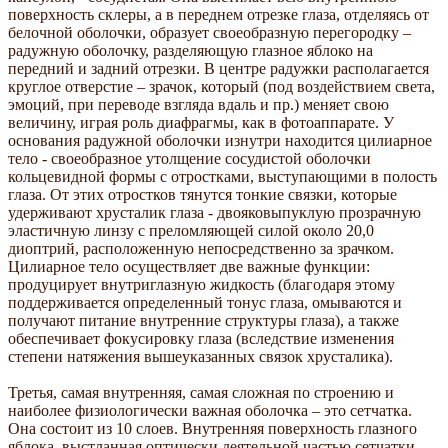
поверхность склеры, а в переднем отрезке глаза, отделяясь от
белочной оболочки, образует своеобразную перегородку –
радужную оболочку, разделяющую глазное яблоко на
передний и задний отрезки. В центре радужки располагается
круглое отверстие – зрачок, который (под воздействием света,
эмоций, при переводе взгляда вдаль и пр.) меняет свою
величину, играя роль диафрагмы, как в фотоаппарате. У
основания радужной оболочки изнутри находится цилиарное
тело - своеобразное утолщение сосудистой оболочки
кольцевидной формы с отростками, выступающими в полость
глаза. От этих отростков тянутся тонкие связки, которые
удерживают хрусталик глаза - двояковыпуклую прозрачную
эластичную линзу с преломляющей силой около 20,0
диоптрий, расположенную непосредственно за зрачком.
Цилиарное тело осуществляет две важные функции:
продуцирует внутриглазную жидкость (благодаря этому
поддерживается определенный тонус глаза, омываются и
получают питание внутренние структуры глаза), а также
обеспечивает фокусировку глаза (вследствие изменения
степени натяжения вышеуказанных связок хрусталика).
Третья, самая внутренняя, самая сложная по строению и
наиболее физиологически важная оболочка – это сетчатка.
Она состоит из 10 слоев. Внутренняя поверхность глазного
яблока, выстланная оптически деятельной частью сетчатки