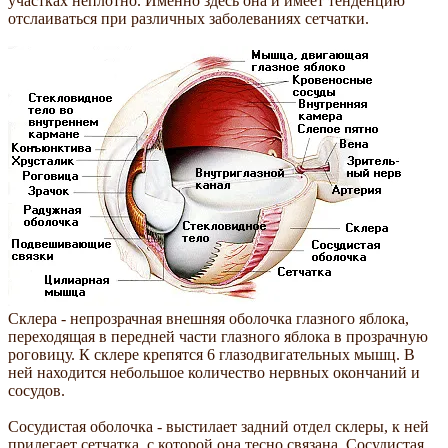
участках неплотно. Именно здесь она и имеет тенденцию
отслаиваться при различных заболеваниях сетчатки.
Склера - непрозрачная внешняя оболочка глазного яблока,
переходящая в передней части глазного яблока в прозрачную
роговицу. К склере крепятся 6 глазодвигательных мышц. В
ней находится небольшое количество нервных окончаний и
сосудов.
Сосудистая оболочка - выстилает задний отдел склеры, к ней
прилегает сетчатка, с которой она тесно связана. Сосудистая