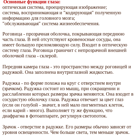
Основные функции глаза:
оптическая система, проецирующая изображение;
система, воспринимающая и "кодирующая" полученную
информацию для головного мозга;
"обслуживающая" система жизнеобеспечения.
Роговица - прозрачная оболочка, покрывающая переднюю
часть глаза. В ней отсутствуют кровеносные сосуды, она
имеет большую преломляющую силу. Входит в оптическую
систему глаза. Роговица граничит с непрозрачной внешней
оболочкой глаза - склерой.
Передняя камера глаза - это пространство между роговицей и
радужкой. Она заполнена внутриглазной жидкостью.
Радужка - по форме похожа на круг с отверстием внутри
(зрачком). Радужка состоит из мышц, при сокращении и
расслаблении которых размеры зрачка меняются. Она входит в
сосудистую оболочку глаза. Радужка отвечает за цвет глаз
(если он голубой - значит, в ней мало пигментных клеток,
если карий - много). Выполняет ту же функцию, что
диафрагма в фотоаппарате, регулируя светопоток.
Зрачок - отверстие в радужке. Его размеры обычно зависят от
уровня освещенности. Чем больше света, тем меньше зрачок.