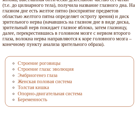
(т.е. до цилиарного тела), получила название глазного дна. На
глазном дне есть желтое пятно (восприятие предметов
областью желтого пятна определяет остроту зрения) и диск
зрительного нерва (начавшись на глазном дне в виде диска,
зрительный нерв покидает глазное яблоко, затем глазницу,
далее, перекрестившись в головном мозге с нервом второго
глаза, волокна нерва направляются к коре головного мозга –
конечному пункту анализа зрительного образа).
Строение роговицы
Строение глаза: эволюция
Эмбриогенез глаза
Женская половая система
Толстая кишка
Опорно-двигательная система
Беременность