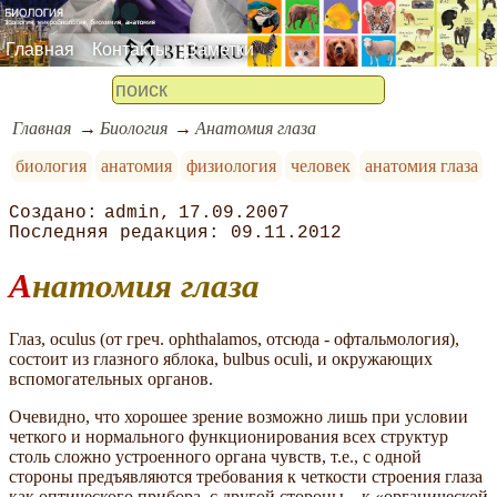
Главная
Контакты
Заметки
Главная
Биология
Анатомия глаза
биология
анатомия
физиология
человек
анатомия глаза
admin
17.09.2007
09.11.2012
Анатомия глаза
Глаз, oculus (от греч. ophthalamos, отсюда - офтальмология),
состоит из глазного яблока, bulbus oculi, и окружающих
вспомогательных органов.
Очевидно, что хорошее зрение возможно лишь при условии
четкого и нормального функционирования всех структур
столь сложно устроенного органа чувств, т.е., с одной
стороны предъявляются требования к четкости строения глаза
как оптического прибора, с другой стороны – к «органической