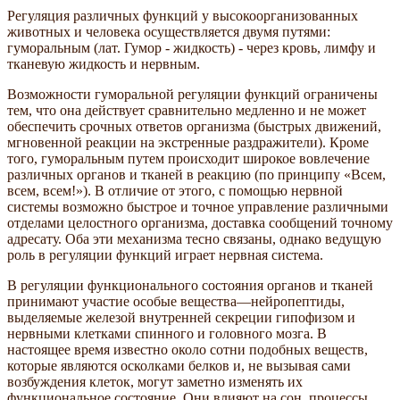
Регуляция различных функций у высокоорганизованных
животных и человека осуществляется двумя путями:
гуморальным (лат. Гумор - жидкость) - через кровь, лимфу и
тканевую жидкость и нервным.
Возможности гуморальной регуляции функций ограничены
тем, что она действует сравнительно медленно и не может
обеспечить срочных ответов организма (быстрых движений,
мгновенной реакции на экстренные раздражители). Кроме
того, гуморальным путем происходит широкое вовлечение
различных органов и тканей в реакцию (по принципу «Всем,
всем, всем!»). В отличие от этого, с помощью нервной
системы возможно быстрое и точное управление различными
отделами целостного организма, доставка сообщений точному
адресату. Оба эти механизма тесно связаны, однако ведущую
роль в регуляции функций играет нервная система.
В регуляции функционального состояния органов и тканей
принимают участие особые вещества—нейропептиды,
выделяемые железой внутренней секреции гипофизом и
нервными клетками спинного и головного мозга. В
настоящее время известно около сотни подобных веществ,
которые являются осколками белков и, не вызывая сами
возбуждения клеток, могут заметно изменять их
функциональное состояние. Они влияют на сон, процессы