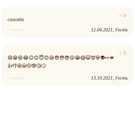
спасибо
12.04.2021
Гость
ответить
😄😁😆😂😉😊😇😍😪😎😳😎😜😭😱😺👿💀👽👀💋
👍👎🤩😬🤠🤓🧐🙄
13.10.2021
Гость
ответить