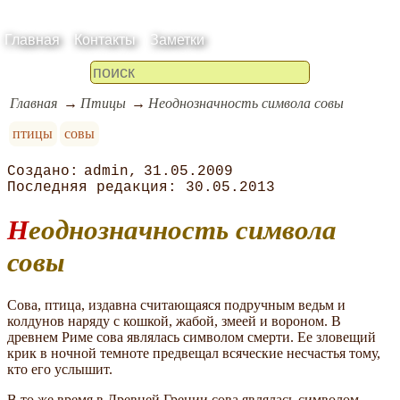
Главная
Контакты
Заметки
Главная
Птицы
Неоднозначность символа совы
птицы
совы
admin
31.05.2009
30.05.2013
Неоднозначность символа
совы
Сова, птица, издавна считающаяся подручным ведьм и
колдунов наряду с кошкой, жабой, змеей и вороном. В
древнем Риме сова являлась символом смерти. Ее зловещий
крик в ночной темноте предвещал всяческие несчастья тому,
кто его услышит.
В то же время в Древней Греции сова являлась символом