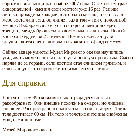
сбросил свой панцирь в ноябре 2007 года. С тех пор «страж
аквариальной» сменил свой костюм уже 16 раз. Раньше
линька проходила каждые полторадва месяца, а сейчас, по
мере роста лангуста, он линяет раз в три – три с половиной
месяца. Выбирается лангуст из старого панциря через
трещину между брюшком и хвостовым плавником. Новый
костюм твердеет за 2-3 недели. Все доспехи лангуста
засушиваются специалистами и хранятся в фондах музея.
Сейчас аквариумисты Музея Мирового океана научились
угадывать момент линьки лангуста по двум признакам. Смена
наряда не за горами, если костюм стал слишком грязным, и
если лангуст категорически отказывается от пищи.
Для справки
Лангуст – семейство животных отряда десятиногих
ракообразных. Они внешне похожи на омаров, но лишены
клешней. Распространены лангусты в тёплых морях. Длина
тела достигает 60 см. Их тело и толстые антенны снабжены
мощными шипами.
Музей Мирового океана