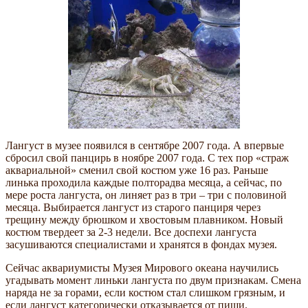
Лангуст в музее появился в сентябре 2007 года. А впервые
сбросил свой панцирь в ноябре 2007 года. С тех пор «страж
аквариальной» сменил свой костюм уже 16 раз. Раньше
линька проходила каждые полторадва месяца, а сейчас, по
мере роста лангуста, он линяет раз в три – три с половиной
месяца. Выбирается лангуст из старого панциря через
трещину между брюшком и хвостовым плавником. Новый
костюм твердеет за 2-3 недели. Все доспехи лангуста
засушиваются специалистами и хранятся в фондах музея.
Сейчас аквариумисты Музея Мирового океана научились
угадывать момент линьки лангуста по двум признакам. Смена
наряда не за горами, если костюм стал слишком грязным, и
если лангуст категорически отказывается от пищи.