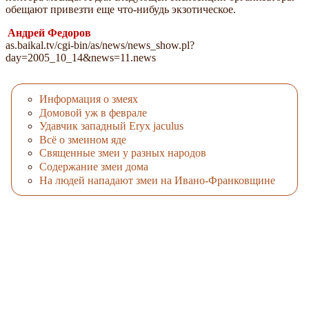
обещают привезти еще что-нибудь экзотическое.
Андрей Федоров
as.baikal.tv/cgi-bin/as/news/news_show.pl?
day=2005_10_14&news=11.news
Информация о змеях
Домовой уж в феврале
Удавчик западный Eryx jaculus
Всё о змеином яде
Священные змеи у разных народов
Содержание змеи дома
На людей нападают змеи на Ивано-Франковщине