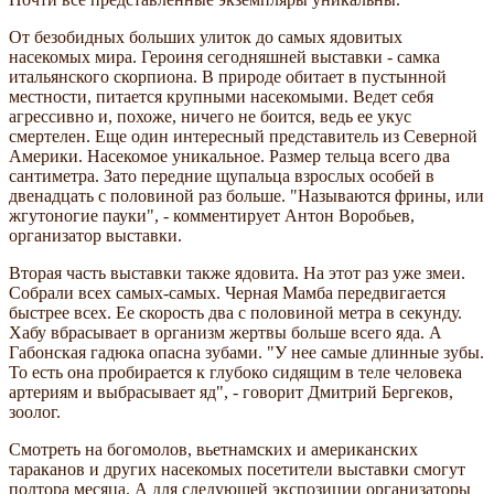
От безобидных больших улиток до самых ядовитых
насекомых мира. Героиня сегодняшней выставки - самка
итальянского скорпиона. В природе обитает в пустынной
местности, питается крупными насекомыми. Ведет себя
агрессивно и, похоже, ничего не боится, ведь ее укус
смертелен. Еще один интересный представитель из Северной
Америки. Насекомое уникальное. Размер тельца всего два
сантиметра. Зато передние щупальца взрослых особей в
двенадцать с половиной раз больше. "Называются фрины, или
жгутоногие пауки", - комментирует Антон Воробьев,
организатор выставки.
Вторая часть выставки также ядовита. На этот раз уже змеи.
Собрали всех самых-самых. Черная Мамба передвигается
быстрее всех. Ее скорость два с половиной метра в секунду.
Хабу вбрасывает в организм жертвы больше всего яда. А
Габонская гадюка опасна зубами. "У нее самые длинные зубы.
То есть она пробирается к глубоко сидящим в теле человека
артериям и выбрасывает яд", - говорит Дмитрий Бергеков,
зоолог.
Смотреть на богомолов, вьетнамских и американских
тараканов и других насекомых посетители выставки смогут
полтора месяца. А для следующей экспозиции организаторы