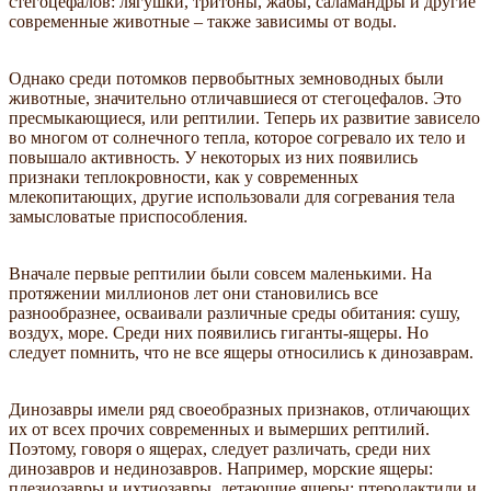
стегоцефалов: лягушки, тритоны, жабы, саламандры и другие
современные животные – также зависимы от воды.
Однако среди потомков первобытных земноводных были
животные, значительно отличавшиеся от стегоцефалов. Это
пресмыкающиеся, или рептилии. Теперь их развитие зависело
во многом от солнечного тепла, которое согревало их тело и
повышало активность. У некоторых из них появились
признаки теплокровности, как у современных
млекопитающих, другие использовали для согревания тела
замысловатые приспособления.
Вначале первые рептилии были совсем маленькими. На
протяжении миллионов лет они становились все
разнообразнее, осваивали различные среды обитания: сушу,
воздух, море. Среди них появились гиганты-ящеры. Но
следует помнить, что не все ящеры относились к динозаврам.
Динозавры имели ряд своеобразных признаков, отличающих
их от всех прочих современных и вымерших рептилий.
Поэтому, говоря о ящерах, следует различать, среди них
динозавров и нединозавров. Например, морские ящеры:
плезиозавры и ихтиозавры, летающие ящеры: птеродактили и