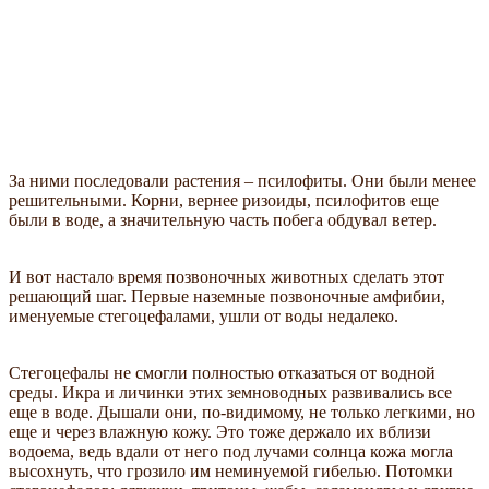
За ними последовали растения – псилофиты. Они были менее
решительными. Корни, вернее ризоиды, псилофитов еще
были в воде, а значительную часть побега обдувал ветер.
И вот настало время позвоночных животных сделать этот
решающий шаг. Первые наземные позвоночные амфибии,
именуемые стегоцефалами, ушли от воды недалеко.
Стегоцефалы не смогли полностью отказаться от водной
среды. Икра и личинки этих земноводных развивались все
еще в воде. Дышали они, по-видимому, не только легкими, но
еще и через влажную кожу. Это тоже держало их вблизи
водоема, ведь вдали от него под лучами солнца кожа могла
высохнуть, что грозило им неминуемой гибелью. Потомки