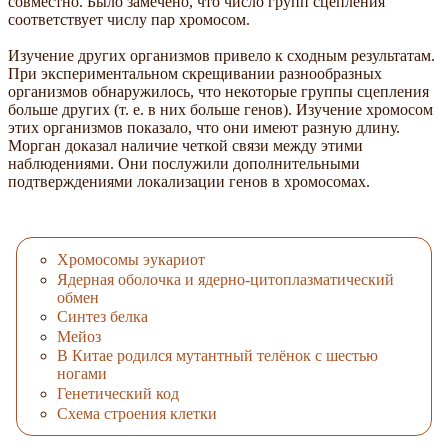
совместно. Было замечено, что число групп сцепления
соответствует числу пар хромосом.
Изучение других организмов привело к сходным результатам.
При экспериментальном скрещивании разнообразных
организмов обнаружилось, что некоторые группы сцепления
больше других (т. е. в них больше генов). Изучение хромосом
этих организмов показало, что они имеют разную длину.
Морган доказал наличие четкой связи между этими
наблюдениями. Они послужили дополнительными
подтверждениями локализации генов в хромосомах.
Хромосомы эукариот
Ядерная оболочка и ядерно-цитоплазматический
обмен
Синтез белка
Мейоз
В Китае родился мутантный телёнок с шестью
ногами
Генетический код
Схема строения клетки