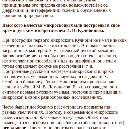
принципиального предела своих возможностей из-за
дифракции и интерференции явлений, обусловленных
волновой природой света.
Высокого качества микроскопы были построены в своё
время русским изобретателем И. П. Кулибиным.
При постройке первого микроскопа Кулибин не имел никаких
сведений о способах его изготовления. Это было тайной
заграничных мастеров. Замечательный русский механик
заново изобретает способы производства стекла для линз,
изготовляет приспособления для их шлифовки, опытным
путём определяет фокусные расстояния и т. д.
Построенные русскими мастерами микроскопы широко
используются учёными в их научных исследованиях.
Особенно большие работы с микроскопом проводил наш
великий учёный М. В. Ломоносов. Его по справедливости
считают первым русским учёным, постоянно применявшим
микроскоп в своих разнообразных исследованиях.
Часто бывает необходимо рассматривать предметы при
разных увеличениях. Поэтому в современном микроскопе
имеется
несколько объективов и окуляров.
Объективы
помещаются в особом приспособлении (обычно поворотном) -
револьвере
. Простым поворотом револьвера можно