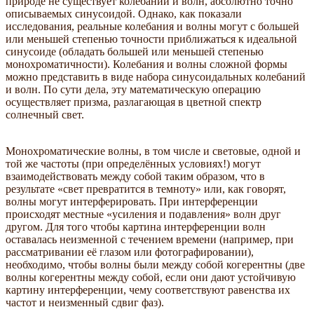
природе не существует колебаний и волн, абсолютно точно
описываемых синусоидой. Однако, как показали
исследования, реальные колебания и волны могут с большей
или меньшей степенью точности приближаться к идеальной
синусоиде (обладать большей или меньшей степенью
монохроматичности). Колебания и волны сложной формы
можно представить в виде набора синусоидальных колебаний
и волн. По сути дела, эту математическую операцию
осуществляет призма, разлагающая в цветной спектр
солнечный свет.
Монохроматические волны, в том числе и световые, одной и
той же частоты (при определённых условиях!) могут
взаимодействовать между собой таким образом, что в
результате «свет превратится в темноту» или, как говорят,
волны могут интерферировать. При интерференции
происходят местные «усиления и подавления» волн друг
другом. Для того чтобы картина интерференции волн
оставалась неизменной с течением времени (например, при
рассматривании её глазом или фотографировании),
необходимо, чтобы волны были между собой когерентны (две
волны когерентны между собой, если они дают устойчивую
картину интерференции, чему соответствуют равенства их
частот и неизменный сдвиг фаз).