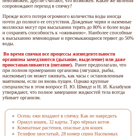
невозможен, другие считают, что возможен. Какие же явления
сопровождают переход в спячку?
Прежде всего потеря огромного количества воды иногда
почти до полного ее отсутствия. Дождевые черви и наземные
моллюски могут при высыхании терять до 80% и более воды
и сохранять способность к «оживанию». Наиболее способные
к высыханию земноводные и пресмыкающиеся теряют до 50%
воды.
Во время спячки все процессы жизнедеятельности
организма замедляются (дыхание, выделение) или даже
приостанавливаются (питание).
Ранее предполагали, что
при полном промерзании организма (лягушки, рыбы,
насекомые) он может оживать, как часы с остановленным
маятником, если он вновь пущен. Однако крупные
специалисты в этом вопросе П. Ю. Шмидт и Н. И. Калабухов
утверждают, что полное замерзание жидкостей тела всегда
убивает организм.
Осень: ежи впадают в спячку. Как не навредить
Оракул кошек, 32 карты. Таро чёрных котов
Комнатные растения, опасные для кошек
Телифон хвостатый, 28 номер серии Насекомых