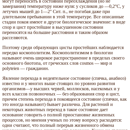
могут переносить в состоянии переохлаждения (но не
замерзания) температуру ниже нуля: у сусликов до —0,2°С, у
летучих мышей до 1—2° Сит. п., не погибая даже при
длительном пребывании в этой температуре. Все описанные
стадии покоя имеют и другое биологическое значение: в виде
спор и цист простейшие в высушенном состоянии
переносятся на большие расстояния и таким образом
расселяются.
Поэтому среди образующих цисты простейших наблюдается
нередко космополитизм. Космополитизмом в биологии
называют очень широкое распространение в пределах своего
основного биотопа, от греческих слов cosmos — мир и
polyteien — гражданин.
Явление перехода в недеятельное состояние (спячка, анабиоз)
известно и у многих выше стоящих по уровню развития
организмов—у высших червей, моллюсков, насекомых и у
всех классов позвоночных — без образования спор и цист,
причем степень перехода в покоящееся состояние (спячки, как
это иногда называют) бывает различна. Для растений и
некоторых животных переход в такое состояние дает
основание говорить о полной приостановке жизненных
процессов, но мнения ученых по этому вопросу расходятся:
одни считают, что полный перерыв жизненного обмена