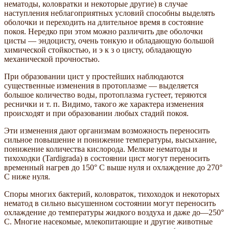
нематоды, коловратки и некоторые другие) в случае
наступления неблагоприятных условий способны выделять
оболочки и переходить на длительное время в состояние
покоя. Нередко при этом можно различить две оболочки
цисты — эндоцисту, очень тонкую и обладающую большой
химической стойкостью, и э к з о цисту, обладающую
механической прочностью.
При образовании цист у простейших наблюдаются
существенные изменения в протоплазме — выделяется
большое количество воды, протоплазма густеет, теряются
реснички и т. п. Видимо, такого же характера изменения
происходят и при образовании любых стадий покоя.
Эти изменения дают организмам возможность переносить
сильное повышение и понижение температуры, высыхание,
понижение количества кислорода. Мелкие нематоды и
тихоходки (Tardigrada) в состоянии цист могут переносить
временный нагрев до 150° С выше нуля и охлаждение до 270°
С ниже нуля.
Споры многих бактерий, коловраток, тихоходок и некоторых
нематод в сильно высушенном состоянии могут переносить
охлаждение до температуры жидкого воздуха и даже до—250°
С. Многие насекомые, млекопитающие и другие животные