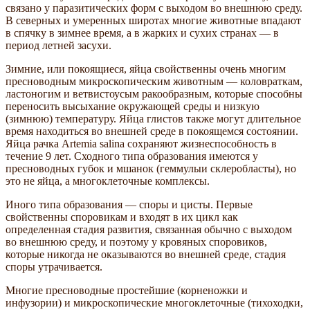
связано у паразитических форм с выходом во внешнюю среду.
В северных и умеренных широтах многие животные впадают
в спячку в зимнее время, а в жарких и сухих странах — в
период летней засухи.
Зимние, или покоящиеся, яйца свойственны очень многим
пресноводным микроскопическим животным — коловраткам,
ластоногим и ветвистоусым ракообразным, которые способны
переносить высыхание окружающей среды и низкую
(зимнюю) температуру. Яйца глистов также могут длительное
время находиться во внешней среде в покоящемся состоянии.
Яйца рачка Artemia salina сохраняют жизнеспособность в
течение 9 лет. Сходного типа образования имеются у
пресноводных губок и мшанок (геммулыи склеробласты), но
это не яйца, а многоклеточные комплексы.
Иного типа образования — споры и цисты. Первые
свойственны споровикам и входят в их цикл как
определенная стадия развития, связанная обычно с выходом
во внешнюю среду, и поэтому у кровяных споровиков,
которые никогда не оказываются во внешней среде, стадия
споры утрачивается.
Многие пресноводные простейшие (корненожки и
инфузории) и микроскопические многоклеточные (тихоходки,