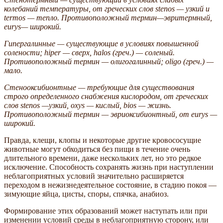
колебаний температуры, от греческих слов stenos — узкий и
termos — тепло. Противоположный термин—эвритермный,
eurys— широкий.
Гипергалинные — существующие в условиях повышенной
солености; hiper — сверх, halos (греч.) — соленый.
Противоположный термин — олигогалинный; oligo (греч.) —
мало.
Стенооксибионтные — требующие для существования
строго определенного снабжения кислородом, от греческих
слов stenos —узкий, oxys — кислый, bios — жизнь.
Противоположный термин — эвриоксибионтный, от eurys —
широкий.
Правда, клещи, клопы и некоторые другие кровососущие
животные могут обходиться без пищи в течение очень
длительного времени, даже нескольких лет, но это редкое
исключение. Способность сохранять жизнь при наступлении
неблагоприятных условий значительно расширяется
переходом в нежизнедеятельное состояние, в стадию покоя —
зимующие яйца, цисты, споры, спячка, анабиоз.
Формирование этих образований может наступать или при
изменении условий среды в неблагоприятную сторону, или