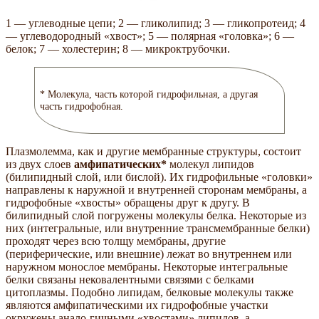
1 — углеводные цепи; 2 — гликолипид; 3 — гликопротеид; 4
— углеводородный «хвост»; 5 — полярная «головка»; 6 —
белок; 7 — холестерин; 8 — микроктрубочки.
* Молекула, часть которой гидрофильная, а другая
часть гидрофобная.
Плазмолемма, как и другие мембранные структуры, состоит
из двух слоев
амфипатических*
молекул липидов
(билипидный слой, или бислой). Их гидрофильные «головки»
направлены к наружной и внутренней сторонам мембраны, а
гидрофобные «хвосты» обращены друг к другу. В
билипидный слой погружены молекулы белка. Некоторые из
них (интегральные, или внутренние трансмембранные белки)
проходят через всю толщу мембраны, другие
(периферические, или внешние) лежат во внутреннем или
наружном монослое мембраны. Некоторые интегральные
белки связаны нековалентными связями с белками
цитоплазмы. Подобно липидам, белковые молекулы также
являются амфипатическими их гидрофобные участки
окружены анало-гичными «хвостами» липидов, а