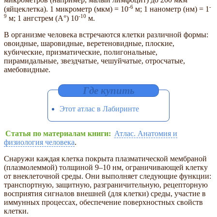
-6
-
(яйцеклетка). 1 микрометр (мкм) = 10
м; 1 нанометр (нм) = 1
9
-10
м; 1 ангстрем (А°) 10
м.
В организме человека встречаются клетки различной формы:
овоидные, шаровидные, веретеновидные, плоские,
кубические, призматические, полигональные,
пирамидальные, звездчатые, чешуйчатые, отросчатые,
амебовидные.
Этот атлас в Лабиринте
Статья по материалам книги:
Атлас. Анатомия и
физиология человека
.
Снаружи каждая клетка покрыта плазматической мембраной
(плазмолеммой) толщиной 9–10 нм, ограничивающей клетку
от внеклеточной среды. Они выполняет следующие функции:
транспортную, защитную, разграничительную, рецепторную
восприятия сигналов внешней (для клетки) среды, участие в
иммунных процессах, обеспечение поверхностных свойств
клетки.