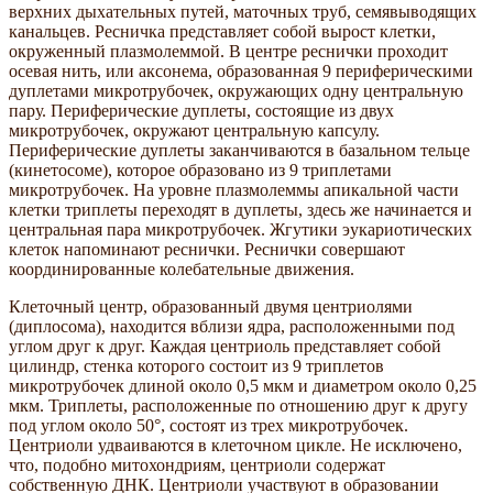
верхних дыхательных путей, маточных труб, семявыводящих
канальцев. Ресничка представляет собой вырост клетки,
окруженный плазмолеммой. В центре реснички проходит
осевая нить, или аксонема, образованная 9 периферическими
дуплетами микротрубочек, окружающих одну центральную
пару. Периферические дуплеты, состоящие из двух
микротрубочек, окружают центральную капсулу.
Периферические дуплеты заканчиваются в базальном тельце
(кинетосоме), которое образовано из 9 триплетами
микротрубочек. На уровне плазмолеммы апикальной части
клетки триплеты переходят в дуплеты, здесь же начинается и
центральная пара микротрубочек. Жгутики эукариотических
клеток напоминают реснички. Реснички совершают
координированные колебательные движения.
Клеточный центр, образованный двумя центриолями
(диплосома), находится вблизи ядра, расположенными под
углом друг к друг. Каждая центриоль представляет собой
цилиндр, стенка которого состоит из 9 триплетов
микротрубочек длиной около 0,5 мкм и диаметром около 0,25
мкм. Триплеты, расположенные по отношению друг к другу
под углом около 50°, состоят из трех микротрубочек.
Центриоли удваиваются в клеточном цикле. Не исключено,
что, подобно митохондриям, центриоли содержат
собственную ДНК. Центриоли участвуют в образовании