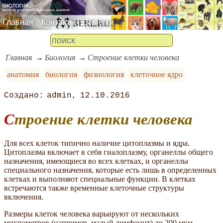
Главная
Контакты
Заметки
Главная
Биология
Строение клетки человека
анатомия
биология
физиология
клеточное ядро
admin
12.10.2016
Строение клетки человека
Для всех клеток типично наличие цитоплазмы и ядра.
Цитоплазма включает в себя гиалоплазму, органеллы общего
назначения, имеющиеся во всех клетках, и органеллы
специального назначения, которые есть лишь в определенных
клетках и выполняют специальные функции. В клетках
встречаются также временные клеточные структуры
включения.
Размеры клеток человека варьируют от нескольких
микрометров (например, малый лимфоцит) до 200 мкм