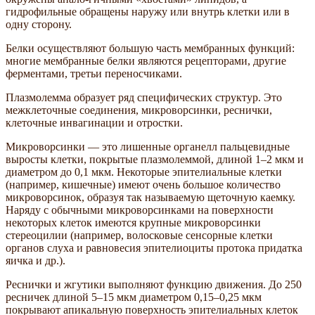
гидрофильные обращены наружу или внутрь клетки или в
одну сторону.
Белки осуществляют большую часть мембранных функций:
многие мембранные белки являются рецепторами, другие
ферментами, третьи переносчиками.
Плазмолемма образует ряд специфических структур. Это
межклеточные соединения, микроворсинки, реснички,
клеточные инвагинации и отростки.
Микроворсинки — это лишенные органелл пальцевидные
выросты клетки, покрытые плазмолеммой, длиной 1–2 мкм и
диаметром до 0,1 мкм. Некоторые эпителиальные клетки
(например, кишечные) имеют очень большое количество
микроворсинок, образуя так называемую щеточную каемку.
Наряду с обычными микроворсинками на поверхности
некоторых клеток имеются крупные микроворсинки
стереоцилии (например, волосковые сенсорные клетки
органов слуха и равновесия эпителиоциты протока придатка
яичка и др.).
Реснички и жгутики выполняют функцию движения. До 250
ресничек длиной 5–15 мкм диаметром 0,15–0,25 мкм
покрывают апикальную поверхность эпителиальных клеток