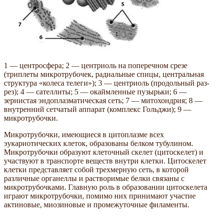
1 — центросфера; 2 — центриоль на поперечном срезе
(триплеты микротрубочек, радиальные спицы, центральная
структура «колеса телеги»); 3 — центриоль (продольный раз-
рез); 4 — сателлиты; 5 — окаймленные пузырьки; 6 —
зернистая эндоплазматическая сеть; 7 — митохондрия; 8 —
внутренний сетчатый аппарат (комплекс Гольджи); 9 —
микротрубочки.
Микротрубочки, имеющиеся в цитоплазме всех
эукариотических клеток, образованы белком тубулином.
Микротрубочки образуют клеточный скелет (цитоскелет) и
участвуют в транспорте веществ внутри клетки. Цитоскелет
клетки представляет собой трехмерную сеть, в которой
различные органеллы и растворимые белки связаны с
микротрубочками. Главную роль в образовании цитоскелета
играют микротрубочки, помимо них принимают участие
актиновые, миозиновые и промежуточные филаменты.