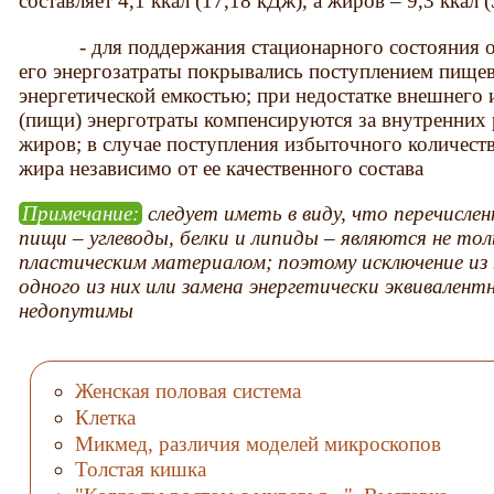
составляет 4,1 ккал (17,18 кДж), а жиров – 9,3 ккал
- для поддержания стационарного состояния ор
его энергозатраты покрывались поступлением пищев
энергетической емкостью; при недостатке внешнего
(пищи) энерготраты компенсируются за внутренних 
жиров; в случае поступления избыточного количеств
жира независимо от ее качественного состава
Примечание
:
следует иметь в виду, что перечисл
пищи – углеводы, белки и липиды – являются не тол
пластическим материалом; поэтому исключение из
одного из них или замена энергетически эквивален
недопутимы
Женская половая система
Клетка
Микмед, различия моделей микроскопов
Толстая кишка