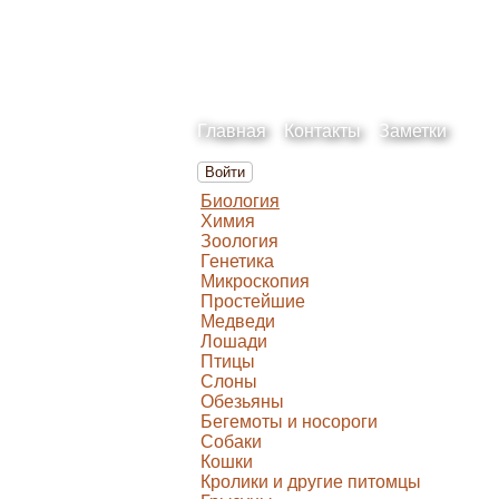
Главная
Контакты
Заметки
Войти
Биология
Химия
Зоология
Генетика
Микроскопия
Простейшие
Медведи
Лошади
Птицы
Слоны
Обезьяны
Бегемоты и носороги
Собаки
Кошки
Кролики и другие питомцы