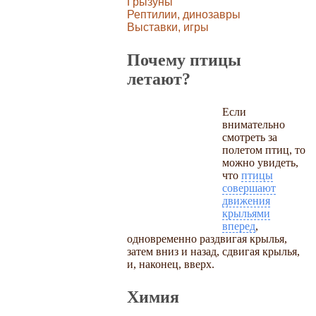
Грызуны
Рептилии, динозавры
Выставки, игры
Почему птицы
летают?
Если
внимательно
смотреть за
полетом птиц, то
можно увидеть,
что
птицы
совершают
движения
крыльями
вперед
,
одновременно раздвигая крылья,
затем вниз и назад, сдвигая крылья,
и, наконец, вверх.
Химия