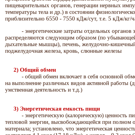
пищеварительных органов, генерации нервных импу
температуры тела и др.) в состоянии физиологическо
приблизительно 6550 - 7550 кДж/сут, т.е. 5 кДж/кг
- энергетические затраты отдельных органов зн
распределяются следующим образом (по убывающей
дыхательные мышцы), печень, желудочно-кишечный т
поджелудочная железа, кровь, слюнные железы
2) Общий обмен
- общий обмен включает в себя основной обмен
на выполнение различных видов активной работы (д
умственная деятельность и т.д.)
3) Энергетическая емкость пищи
- энергетическую (калорическую) ценность пищ
тепловой энергии, высвобождающейся при полном о
материала; установлено, что энергетическая ценност