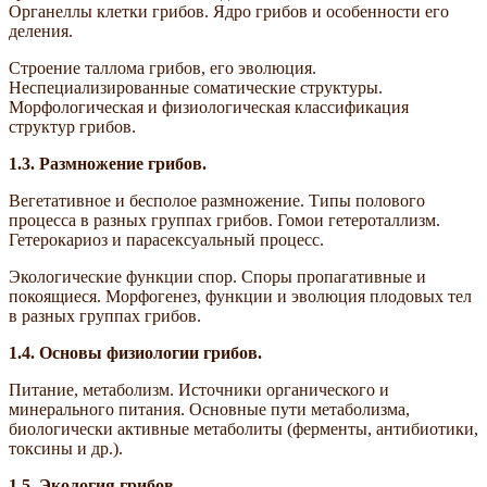
Органеллы клетки грибов. Ядро грибов и особенности его
деления.
Строение таллома грибов, его эволюция.
Неспециализированные соматические структуры.
Морфологическая и физиологическая классификация
структур грибов.
1.3.
Размножение грибов.
Вегетативное и бесполое размножение. Типы полового
процесса в разных группах грибов. Гомои гетероталлизм.
Гетерокариоз и парасексуальный процесс.
Экологические функции спор. Споры пропагативные и
покоящиеся. Морфогенез, функции и эволюция плодовых тел
в разных группах грибов.
1.4.
Основы физиологии грибов.
Питание, метаболизм. Источники органического и
минерального питания. Основные пути метаболизма,
биологически активные метаболиты (ферменты, антибиотики,
токсины и др.).
1.5.
Экология грибов.