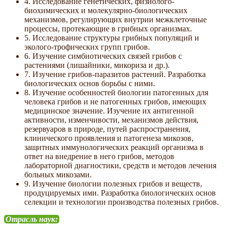
4. Исследование генетических, физиолого-
биохимических и молекулярно-биологических
механизмов, регулирующих внутрии межклеточные
процессы, протекающие в грибных организмах.
5. Исследование структуры грибных популяций и
эколого-трофических групп грибов.
6. Изучение симбиотических связей грибов с
растениями (лишайники, микориза и др.).
7. Изучение грибов-паразитов растений. Разработка
биологических основ борьбы с ними.
8. Изучение особенностей биологии патогенных для
человека грибов и не патогенных грибов, имеющих
медицинское значение. Изучение их антигенной
активности, изменчивости, механизмов действия,
резервуаров в природе, путей распространения,
клинического проявления и патогенеза микозов,
защитных иммунологических реакций организма в
ответ на внедрение в него грибов, методов
лабораторной диагностики, средств и методов лечения
больных микозами.
9. Изучение биологии полезных грибов и веществ,
продуцируемых ими. Разработка биологических основ
селекции и технологии производства полезных грибов.
Отрасль наук: