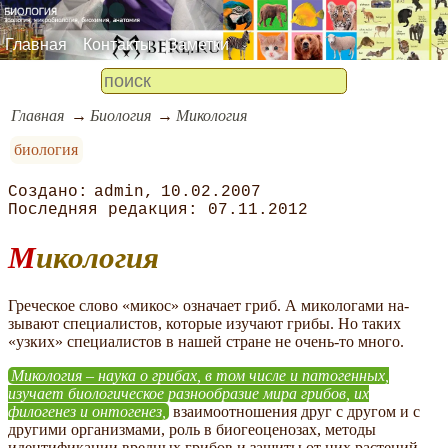
Главная
Контакты
Заметки
Главная
Биология
Микология
биология
admin
10.02.2007
07.11.2012
Микология
Греческое слово «микос» означает гриб. А микологами на­
зывают специалистов, которые изучают грибы. Но таких
«узких» специалистов в нашей стране не очень-то много.
Микология – наука о грибах, в том числе и патогенных,
изучает биологическое разнообразие мира грибов, их
филогенез и онтогенез,
взаимоотношения друг с другом и с
другими организмами, роль в биогеоценозах, методы
идентификации вредных грибов и защиты от них растений,