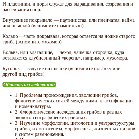
И пластинки, и поры служат для выращивания, созревания и
рассеивания спор.
Внутреннее покрывало — паутинистая, или пленчатая, кайма
иод шляпкой (вспомните шампиньон).
Кольцо —часть покрывала, которая остается на ножке ста­рого
гриба (вспомните мухомор).
Вольва, или влагалище,— чехол, чашечка-оторочка, куда
вставляется клубневидный «корень», например, мухомора.
Бугорок — вздутие на шляпке (вспомните поганку или
другой пид грибов).
Область исследования:
1. Проблемы происхождения, эволюции грибов,
филогенетических связей между ними, классификации
и номенклатуры.
2. Флористические исследования грибов в разных
эколого-географических районах.
3. Изучение морфологии, цитологии и ультраструктуры
грибов, их онтогенеза, морфогенеза, жизненных циклов
и систем размножения.