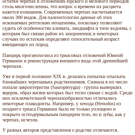
остатки черепах в отложениях юрского и мелового периодов
столь многочисленны, что вопрос о времени их расцвета
кажется излишним. Современных черепах насчитывается
около 300 видов. Для палеонтологии данные об этих
ископаемых рептилиях неоценимы, поскольку позволяют
судить об особенностях климата, ландшафта и типе водоема, с
которым был связан район их захоронения; в некоторых
случаях по остаткам определяют относительный возраст
вмещающих их пород.
Панцирь проганохелиса из триасовых отложений Южной
Германии и реконструкция внешнего вида этой древнейшей
черепахи.
Уже в первой половине XIX в. делались попытки отыскать
ближайших черепашьих родственников. Сначала в их число
попали завроптеригии (Sauropterygia) - группа вымерших
ящеров, образ жизни которых был тесно связан с водой. Среди
них исключительной черепахообразностью отличались
некоторые плакодонты. Например, у хенода (Henodus) из
позднего триаса Германии было не только уплощено и
покрыто остеодермальным панцирем тело, но и зубы, как у
черепах, исчезли.
У разных авторов представления о родстве отличаются.