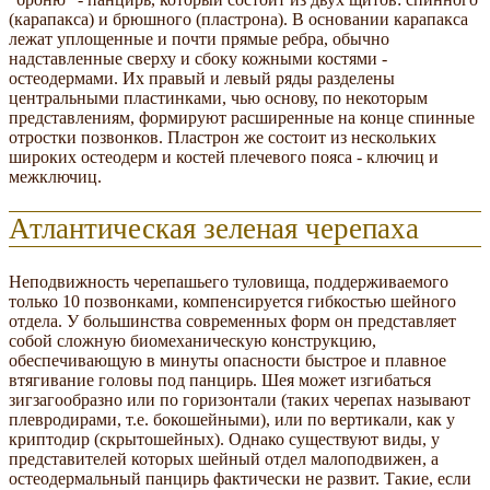
(карапакса) и брюшного (пластрона). В основании карапакса
лежат уплощенные и почти прямые ребра, обычно
надставленные сверху и сбоку кожными костями -
остеодермами. Их правый и левый ряды разделены
центральными пластинками, чью основу, по некоторым
представлениям, формируют расширенные на конце спинные
отростки позвонков. Пластрон же состоит из нескольких
широких остеодерм и костей плечевого пояса - ключиц и
межключиц.
Атлантическая зеленая черепаха
Неподвижность черепашьего туловища, поддерживаемого
только 10 позвонками, компенсируется гибкостью шейного
отдела. У большинства современных форм он представляет
собой сложную биомеханическую конструкцию,
обеспечивающую в минуты опасности быстрое и плавное
втягивание головы под панцирь. Шея может изгибаться
зигзагообразно или по горизонтали (таких черепах называют
плевродирами, т.е. бокошейными), или по вертикали, как у
криптодир (скрытошейных). Однако существуют виды, у
представителей которых шейный отдел малоподвижен, а
остеодермальный панцирь фактически не развит. Такие, если