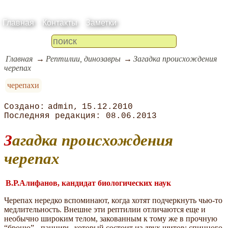
Главная
Контакты
Заметки
Главная
Рептилии, динозавры
Загадка происхождения
черепах
черепахи
admin
15.12.2010
08.06.2013
Загадка происхождения
черепах
В.Р.Алифанов, кандидат биологических наук
Черепах нередко вспоминают, когда хотят подчеркнуть чью-то
медлительность. Внешне эти рептилии отличаются еще и
необычно широким телом, закованным к тому же в прочную
“броню” - панцирь, который состоит из двух щитов: спинного