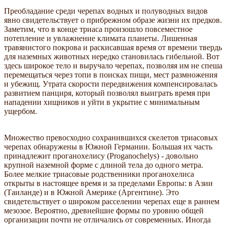
Преобладание среди черепах водных и полуводных видов
явно свидетельствует о прибрежном образе жизни их предков.
Заметим, что в конце триаса произошло повсеместное
потепление и увлажнение климата планеты. Лишенная
травянистого покрова и раскисавшая время от времени твердь
для наземных животных нередко становилась гибельной. Вот
здесь широкое тело и выручало черепах, позволяя им не спеша
перемещаться через топи в поисках пищи, мест размножения
и убежищ. Утрата скорости передвижения компенсировалась
развитием панциря, который позволял выиграть время при
нападении хищников и уйти в укрытие с минимальным
ущербом.
Множество превосходно сохранившихся скелетов триасовых
черепах обнаружены в Южной Германии. Большая их часть
принадлежит проганохелису (Proganochelys) - довольно
крупной наземной форме с длиной тела до одного метра.
Более мелкие триасовые родственники проганохелиса
открыты в настоящее время и за пределами Европы: в Азии
(Таиланде) и в Южной Америке (Аргентине). Это
свидетельствует о широком расселении черепах еще в раннем
мезозое. Вероятно, древнейшие формы по уровню общей
организации почти не отличались от современных. Иногда