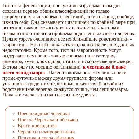
Гипотеза фенестрации, послужившая фундаментом для
создания первых общих классификаций не только
современных и ископаемых рептилий, но и тетрапод вообще,
изжила себя. Она оказывается излишней по крайней мере при
решении задач высокого уровня сложности, к которым
несомненно относится проблема родственных связей черепах.
Нужно узреть очевидное: все их ближайшие родственники -
завропсиды. Но чтобы доказать это, одних скелетных данных
недостаточно. Кроме того, тест на завропсидость могут
выдержать немногие - только современные гаттерия,
ящерицы, змеи, крокодилы, птицы и ископаемые динозавры.
В этом ряду по уровню организации
к черепахам ближе
всего лепидозавры
. Палеонтологам остается лишь найти
промежуточные между двумя группами формы или
установить среди них те, которые в качестве ближайших
родственников черепах окажутся лучше, чем лепидозавры.
Пока это сделать, на наш взгляд, не удается.
Пресноводные черепахи
Притча Черепаха и обезьяна
Враги крокодилов
Черепахи и заврорептилии
Психика и среда обитания