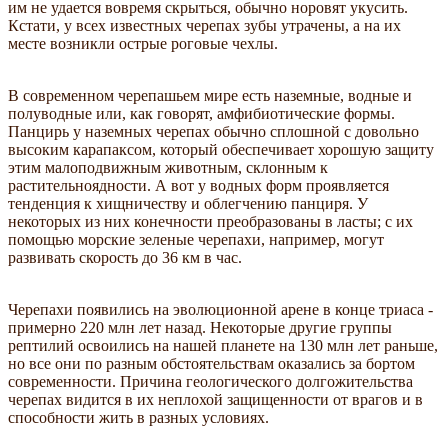
им не удается вовремя скрыться, обычно норовят укусить.
Кстати, у всех известных черепах зубы утрачены, а на их
месте возникли острые роговые чехлы.
В современном черепашьем мире есть наземные, водные и
полуводные или, как говорят, амфибиотические формы.
Панцирь у наземных черепах обычно сплошной с довольно
высоким карапаксом, который обеспечивает хорошую защиту
этим малоподвижным животным, склонным к
растительноядности. А вот у водных форм проявляется
тенденция к хищничеству и облегчению панциря. У
некоторых из них конечности преобразованы в ласты; с их
помощью морские зеленые черепахи, например, могут
развивать скорость до 36 км в час.
Черепахи появились на эволюционной арене в конце триаса -
примерно 220 млн лет назад. Некоторые другие группы
рептилий освоились на нашей планете на 130 млн лет раньше,
но все они по разным обстоятельствам оказались за бортом
современности. Причина геологического долгожительства
черепах видится в их неплохой защищенности от врагов и в
способности жить в разных условиях.