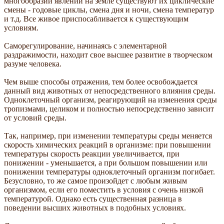
многообразии явлений на земле существуют их циклические
смены - годовые циклы, смена дня и ночи, смена температур
и т.д. Все живое приспосабливается к существующим
условиям.
Саморегулирование, начинаясь с элементарной
раздражимости, находит свое высшее развитие в творческом
разуме человека.
Чем выше способы отражения, тем более освобождается
данный вид животных от непосредственного влияния среды.
Одноклеточный организм, реагирующий на изменения среды
тропизмами, целиком и полностью непосредственно зависит
от условий среды.
Так, например, при изменении температуры среды меняется
скорость химических реакций в организме: при повышении
температуры скорость реакции увеличивается, при
понижении - уменьшается, а при большом повышении или
понижении температуры одноклеточный организм погибает.
Безусловно, то же самое произойдет с любым живым
организмом, если его поместить в условия с очень низкой
температурой. Однако есть существенная разница в
поведении высших животных в подобных условиях.