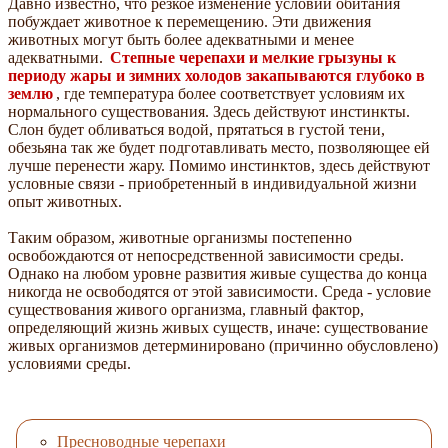
Давно известно, что резкое изменение условий обитания
побуждает животное к перемещению. Эти движения
животных могут быть более адекватными и менее
адекватными.
Степные черепахи и мелкие грызуны к
периоду жары и зимних холодов закапываются глубоко в
землю
, где температура более соответствует условиям их
нормального существования. Здесь действуют инстинкты.
Слон будет обливаться водой, прятаться в густой тени,
обезьяна так же будет подготавливать место, позволяющее ей
лучше перенести жару. Помимо инстинктов, здесь действуют
условные связи - приобретенный в индивидуальной жизни
опыт животных.
Таким образом, животные организмы постепенно
освобождаются от непосредственной зависимости среды.
Однако на любом уровне развития живые существа до конца
никогда не освободятся от этой зависимости. Среда - условие
существования живого организма, главный фактор,
определяющий жизнь живых существ, иначе: существование
живых организмов детерминировано (причинно обусловлено)
условиями среды.
Пресноводные черепахи