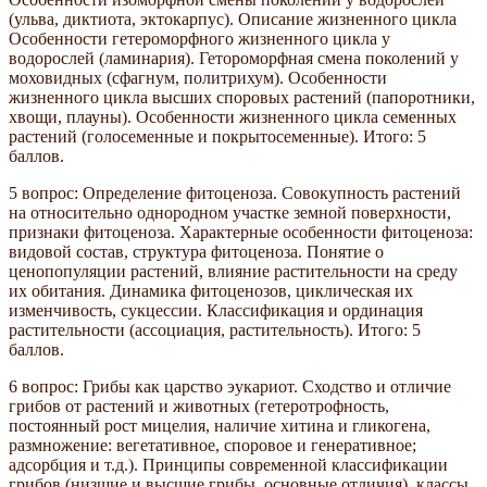
(ульва, диктиота, эктокарпус). Описание жизненного цикла
Особенности гетероморфного жизненного цикла у
водорослей (ламинария). Гетороморфная смена поколений у
моховидных (сфагнум, политрихум). Особенности
жизненного цикла высших споровых растений (папоротники,
хвощи, плауны). Особенности жизненного цикла семенных
растений (голосеменные и покрытосеменные). Итого: 5
баллов.
5 вопрос: Определение фитоценоза. Совокупность растений
на относительно однородном участке земной поверхности,
признаки фитоценоза. Характерные особенности фитоценоза:
видовой состав, структура фитоценоза. Понятие о
ценопопуляции растений, влияние растительности на среду
их обитания. Динамика фитоценозов, циклическая их
изменчивость, сукцессии. Классификация и ординация
растительности (ассоциация, растительность). Итого: 5
баллов.
6 вопрос: Грибы как царство эукариот. Сходство и отличие
грибов от растений и животных (гетеротрофность,
постоянный рост мицелия, наличие хитина и гликогена,
размножение: вегетативное, споровое и генеративное;
адсорбция и т.д.). Принципы современной классификации
грибов (низшие и высшие грибы, основные отличия), классы,