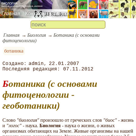
Главная
Контакты
Заметки
Главная
Биология
Ботаника (с основами
фитоценологии)
ботаника
admin
22.01.2007
07.11.2012
Ботаника (с основами
фитоценологии -
геоботаники)
Слово
"биология"
произошло от греческих слов
"биос"
- жизнь
и
"логос"
- наука.
Биология
- наука о жизни, о живых
организмах обитающих на Земле. Живые организмы на нашей