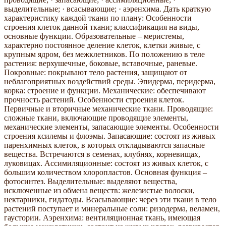
выделительные; · всасывающие; · аэренхима. Дать краткую
характеристику каждой ткани по плану: Особенности
строения клеток данной ткани; классификация на виды,
основные функции. Образовательные – меристемы,
характерно постоянное деление клеток, клетки живые, с
крупным ядром, без межклетников. По положению в теле
растения: верхушечные, боковые, вставочные, раневые.
Покровные: покрывают тело растения, защищают от
неблагоприятных воздействий среды. Эпидерма, перидерма,
корка: строение и функции. Механические: обеспечивают
прочность растений. Особенности строения клеток.
Первичные и вторичные механические ткани. Проводящие:
сложные ткани, включающие проводящие элементы,
механические элементы, запасающие элементы. Особенности
строения ксилемы и флоэмы. Запасающие: состоят из живых
паренхимных клеток, в которых откладываются запасные
вещества. Встречаются в семенах, клубнях, корневищах,
луковицах. Ассимиляционные: состоят из живых клеток, с
большим количеством хлоропластов. Основная функция –
фотосинтез. Выделительные: выделяют вещества,
исключенные из обмена веществ: железистые волоски,
нектарники, гидатоды. Всасывающие: через эти ткани в тело
растений поступает и минеральные соли: ризодерма, веламен,
гаустории. Аэренхима: вентиляционная ткань, имеющая