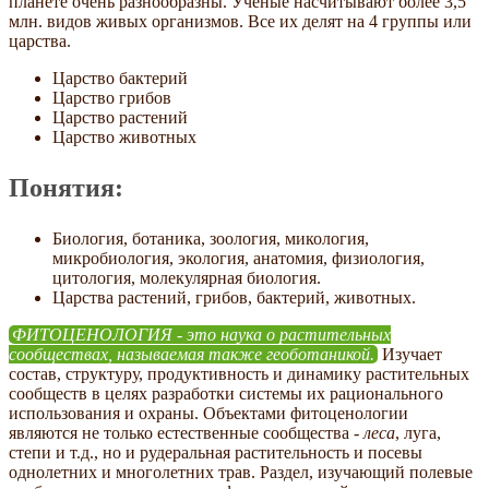
планете очень разнообразны. Ученые насчитывают более 3,5
млн. видов живых организмов. Все их делят на 4 группы или
царства.
Царство бактерий
Царство грибов
Царство растений
Царство животных
Понятия:
Биология, ботаника, зоология, микология,
микробиология, экология, анатомия, физиология,
цитология, молекулярная биология.
Царства растений, грибов, бактерий, животных.
ФИТОЦЕНОЛОГИЯ - это наука о растительных
сообществах, называемая также геоботаникой.
Изучает
состав, структуру, продуктивность и динамику растительных
сообществ в целях разработки системы их рационального
использования и охраны. Объектами фитоценологии
являются не только естественные сообщества -
леса
, луга,
степи и т.д., но и рудеральная растительность и посевы
однолетних и многолетних трав. Раздел, изучающий полевые